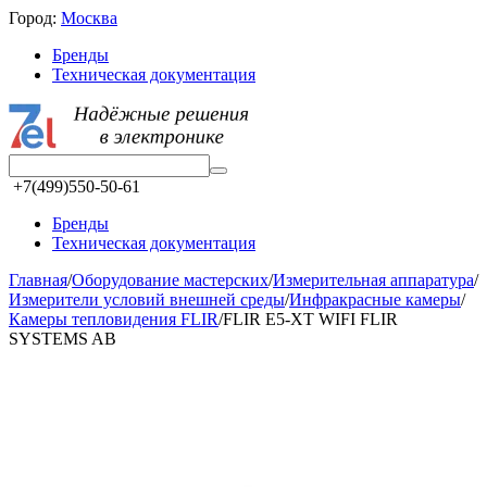
Город:
Москва
Бренды
Техническая документация
+7(499)550-50-61
Бренды
Техническая документация
Главная
/
Оборудование мастерских
/
Измерительная аппаратура
/
Измерители условий внешней среды
/
Инфракрасные камеры
/
Камеры тепловидения FLIR
/
FLIR E5-XT WIFI FLIR
SYSTEMS AB