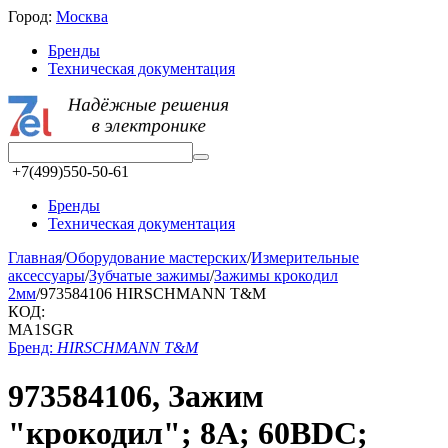
Город:
Москва
Бренды
Техническая документация
+7(499)550-50-61
Бренды
Техническая документация
Главная
/
Оборудование мастерских
/
Измерительные
аксессуары
/
Зубчатые зажимы
/
Зажимы крокодил
2мм
/
973584106 HIRSCHMANN T&M
КОД:
MA1SGR
Бренд:
HIRSCHMANN T&M
973584106, Зажим
"крокодил"; 8А; 60ВDC;