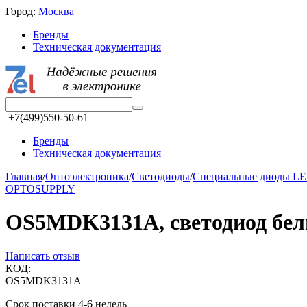
Город:
Москва
Бренды
Техническая документация
+7(499)550-50-61
Бренды
Техническая документация
Главная
/
Oптоэлектроника
/
Светодиоды
/
Специальные диоды LED
OPTOSUPPLY
OS5MDK3131A, светодиод бел
Написать отзыв
КОД:
OS5MDK3131A
Срок поставки 4-6 недель