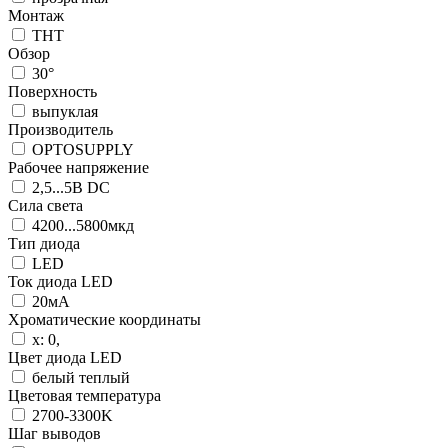
Монтаж
THT
Обзор
30°
Поверхность
выпуклая
Производитель
OPTOSUPPLY
Рабочее напряжение
2,5...5В DC
Сила света
4200...5800мкд
Тип диода
LED
Ток диода LED
20мА
Хроматические координаты
x: 0,
Цвет диодa LED
белый теплый
Цветовая температура
2700-3300K
Шаг выводов