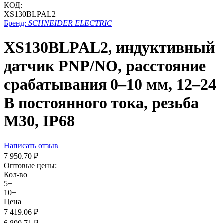
КОД:
XS130BLPAL2
Бренд:
SCHNEIDER ELECTRIC
XS130BLPAL2, индуктивный
датчик PNP/NO, расстояние
срабатывания 0–10 мм, 12–24
В постоянного тока, резьба
М30, IP68
Написать отзыв
7 950.70
₽
Оптовые цены:
Кол-во
5+
10+
Цена
7 419.06
₽
6 890.71
₽