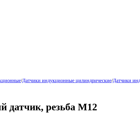
укционные
/
Датчики индукционные цилиндрические
/
Датчики ин
 датчик, резьба М12