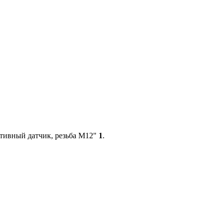
тивный датчик, резьба М12"
1
.