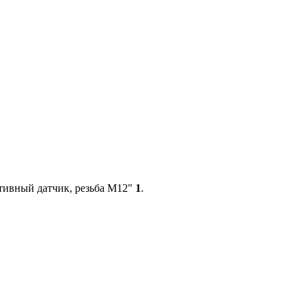
тивный датчик, резьба М12"
1
.