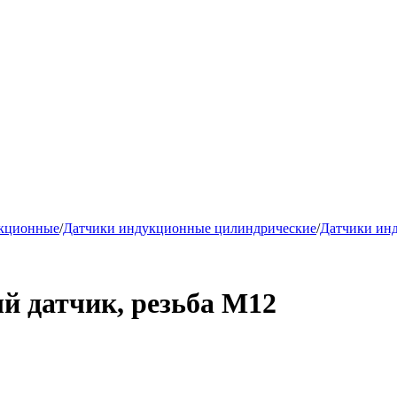
укционные
/
Датчики индукционные цилиндрические
/
Датчики ин
 датчик, резьба М12