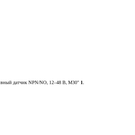
ивный датчик NPN/NO, 12–48 В, М30"
1
.