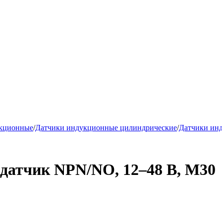
укционные
/
Датчики индукционные цилиндрические
/
Датчики ин
атчик NPN/NO, 12–48 В, М30