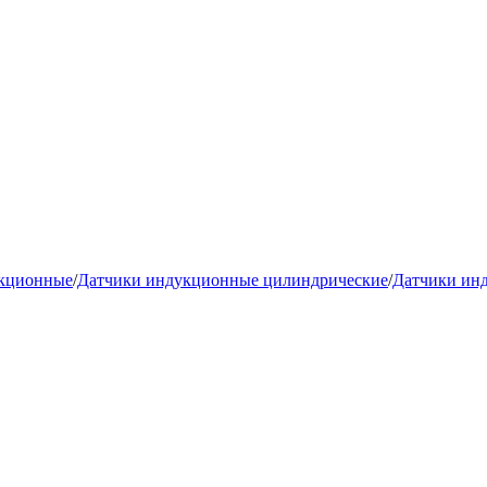
укционные
/
Датчики индукционные цилиндрические
/
Датчики ин