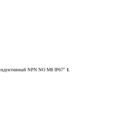
 индуктивный NPN NO M8 IP67"
1
.