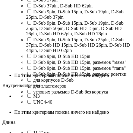
D-Sub 37pin, D-Sub HD 62pin
D-Sub 9pin, D-Sub 15pin, D-Sub 19pin, D-Sub
25pin, D-Sub 37pin
D-Sub 9pin, D-Sub 15pin, D-Sub 19pin, D-Sub
25pin, D-Sub 50pin, D-Sub HD 15pin, D-Sub HD
26pin, D-Sub HD 62pin, D-Sub HD 78pin
D-Sub 9pin, D-Sub 15pin, D-Sub 25pin, D-Sub
37pin, D-Sub HD 15pin, D-Sub HD 26pin, D-Sub HD
44pin, D-Sub HD 62pin
D-Sub 9pin, D-Sub HD 15pin
D-Sub 9pin, D-Sub HD 15pin, разъемов "мама"
D-Sub 9pin, D-Sub HD 15pin, разъемов "папа"
D-Sub 9pin, D-Sub HD 15pin, разъемы розетки
По этим критериям поиска ничего не найдено
для корпусов D-Sub
Внутренняя резьба
для эластомеров
угловых разъемов D-Sub без корпуса
M3
UNC4-40
По этим критериям поиска ничего не найдено
Длина
11,12мм