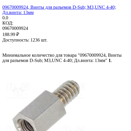
09670009924, Винты для разъемов D-Sub; M3,UNC 4-40;
Дл.винта: 13мм
0.0
КОД:
09670009924
188.99
₽
Доступность:
1236 шт.
Минимальное количество для товара "09670009924, Винты
для разъемов D-Sub; M3,UNC 4-40; Дл.винта: 13мм"
1
.