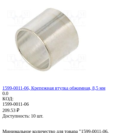
1599-0011-06, Крепежная втулка обжимная, 8,5 мм
0.0
КОД:
1599-0011-06
209.53
₽
Доступность:
10 шт.
Минимальное количество для товара "1599-0011-06,