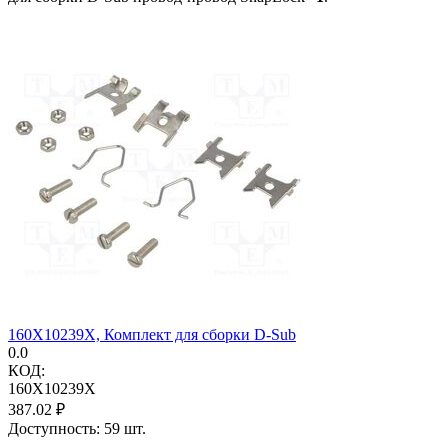
160X10239X, Комплект для сборки D-Sub
0.0
КОД:
160X10239X
387.02
₽
Доступность:
59 шт.