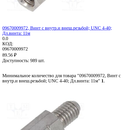
09670009972, Винт с внутр.и внеш.резьбой; UNC 4-40;
Дл.винта: 11м
0.0
КОД:
09670009972
89.56
₽
Доступность:
989 шт.
Минимальное количество для товара "09670009972, Винт с
внутр.и внеш.резьбой; UNC 4-40; Дл.винта: 11м"
1
.