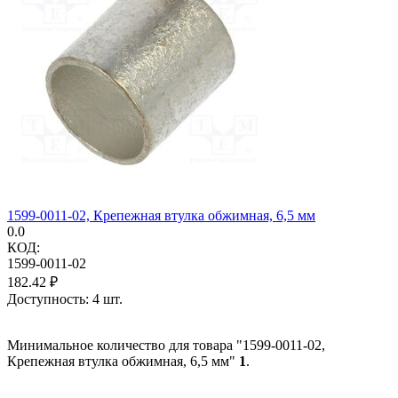
1599-0011-02, Крепежная втулка обжимная, 6,5 мм
0.0
КОД:
1599-0011-02
182.42
₽
Доступность:
4 шт.
Минимальное количество для товара "1599-0011-02,
Крепежная втулка обжимная, 6,5 мм"
1
.