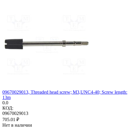
09670029013, Threaded head screw; M3,UNC4-40; Screw length:
13m
0.0
КОД:
09670029013
705.01
₽
Нет в наличии