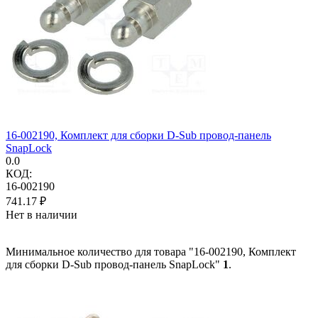
16-002190, Комплект для сборки D-Sub провод-панель
SnapLock
0.0
КОД:
16-002190
741.17
₽
Нет в наличии
Минимальное количество для товара "16-002190, Комплект
для сборки D-Sub провод-панель SnapLock"
1
.