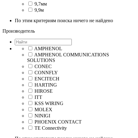
9,7мм
9,9м
По этим критериям поиска ничего не найдено
Производитель
AMPHENOL
AMPHENOL COMMUNICATIONS
SOLUTIONS
CONEC
CONNFLY
ENCITECH
HARTING
HIROSE
ITT
KSS WIRING
MOLEX
NINIGI
PHOENIX CONTACT
TE Connectivity