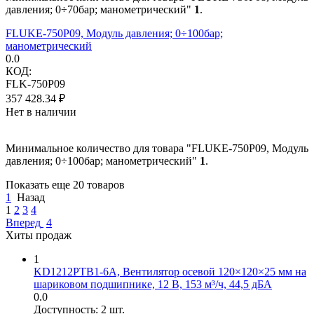
давления; 0÷70бар; манометрический"
1
.
FLUKE-750P09, Модуль давления; 0÷100бар;
манометрический
0.0
КОД:
FLK-750P09
357 428.34
₽
Нет в наличии
Минимальное количество для товара "FLUKE-750P09, Модуль
давления; 0÷100бар; манометрический"
1
.
Показать еще 20 товаров
1
Назад
1
2
3
4
Вперед
4
Хиты продаж
1
KD1212PTB1-6A, Вентилятор осевой 120×120×25 мм на
шариковом подшипнике, 12 В, 153 м³/ч, 44,5 дБА
0.0
Доступность:
2 шт.