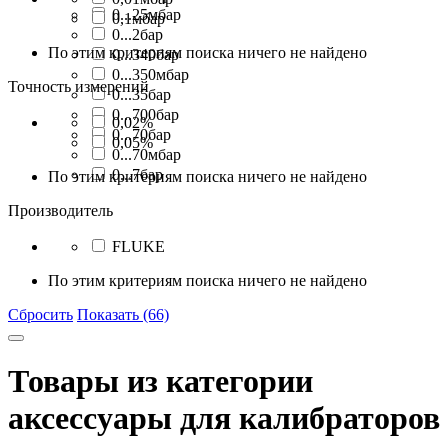
0...25мбар
0,1мбар
0...2бар
По этим критериям поиска ничего не найдено
0...340бар
0...350мбар
Точность измерений
0...35бар
0...700бар
0,02%
0...70бар
0,05%
0...70мбар
0...7бар
По этим критериям поиска ничего не найдено
Производитель
FLUKE
По этим критериям поиска ничего не найдено
Сбросить
Показать (66)
Товары из категории
аксессуары для калибраторов