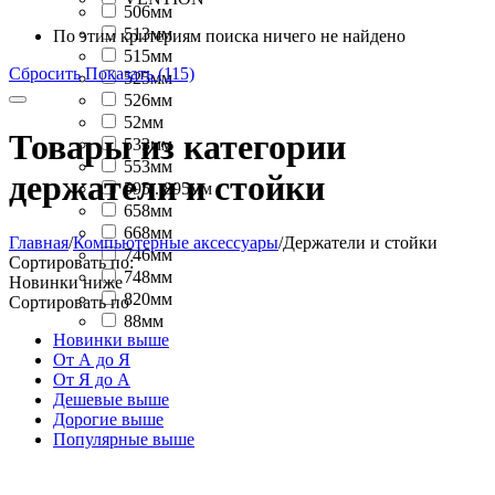
506мм
513мм
По этим критериям поиска ничего не найдено
515мм
Сбросить
Показать (115)
525мм
526мм
52мм
Товары из категории
533мм
553мм
держатели и стойки
595...895мм
658мм
668мм
Главная
/
Компьютерные аксессуары
/
Держатели и стойки
746мм
Сортировать по:
748мм
Новинки ниже
820мм
Сортировать по
88мм
Новинки выше
От А до Я
От Я до А
Дешевые выше
Дорогие выше
Популярные выше