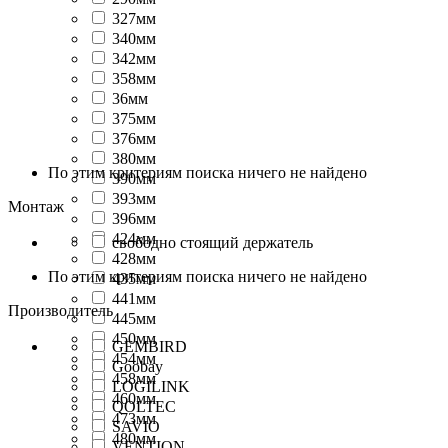
327мм
340мм
342мм
358мм
36мм
375мм
376мм
380мм
По этим критериям поиска ничего не найдено
390мм
393мм
Монтаж
396мм
424мм
свободно стоящий держатель
428мм
По этим критериям поиска ничего не найдено
435мм
441мм
Производитель
445мм
450мм
GEMBIRD
454мм
Goobay
458мм
LOGILINK
460мм
QOLTEC
473мм
SAVIO
480мм
VENTION