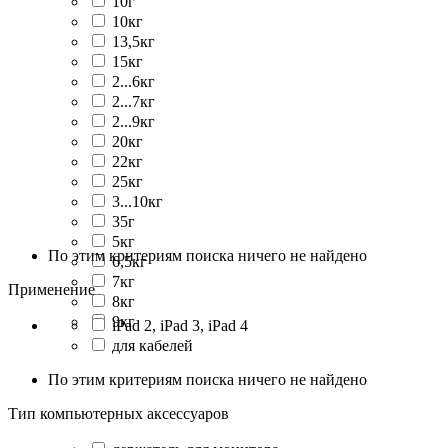
10г
10кг
13,5кг
15кг
2...6кг
2...7кг
2...9кг
20кг
22кг
25кг
3...10кг
35г
5кг
По этим критериям поиска ничего не найдено
6,5кг
7кг
Применение
8кг
9кг
iPad 2, iPad 3, iPad 4
для кабелей
По этим критериям поиска ничего не найдено
Тип компьютерных аксессуаров