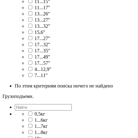
11...15"
11...17"
13...26"
13...27"
13...32"
15,6"
17...27"
17...32"
17...35"
17...49"
17...57"
4...12,9"
7...11"
По этим критериям поиска ничего не найдено
Грузоподъемн.
0,5кг
1...6кг
1...7кг
1...8кг