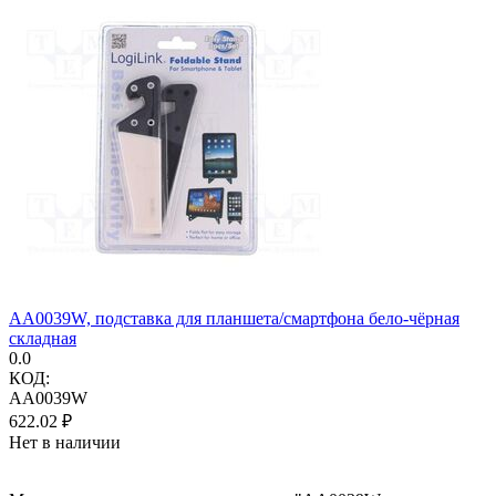
AA0039W, подставка для планшета/смартфона бело-чёрная
складная
0.0
КОД:
AA0039W
622.02
₽
Нет в наличии