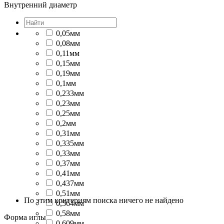
Внутренний диаметр
0,05мм
0,08мм
0,11мм
0,15мм
0,19мм
0,1мм
0,233мм
0,23мм
0,25мм
0,2мм
0,31мм
0,335мм
0,33мм
0,37мм
0,41мм
0,437мм
0,51мм
По этим критериям поиска ничего не найдено
0,564мм
0,58мм
Форма иглы
0,609мм