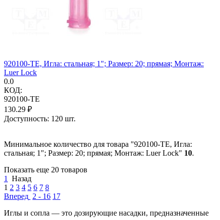
920100-TE, Игла: стальная; 1"; Размер: 20; прямая; Монтаж:
Luer Lock
0.0
КОД:
920100-TE
130.29
₽
Доступность:
120 шт.
Минимальное количество для товара "920100-TE, Игла:
стальная; 1"; Размер: 20; прямая; Монтаж: Luer Lock"
10
.
Показать еще 20 товаров
1
Назад
1
2
3
4
5
6
7
8
Вперед
2 - 16
17
Иглы и сопла — это дозирующие насадки, предназначенные