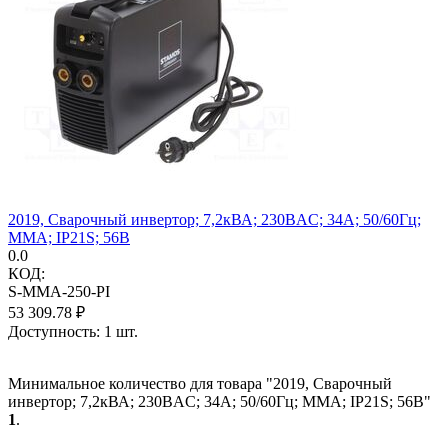
2019, Сварочный инвертор; 7,2кВА; 230ВAC; 34А; 50/60Гц;
MMA; IP21S; 56В
0.0
КОД:
S-MMA-250-PI
53 309.78
₽
Доступность:
1 шт.
Минимальное количество для товара "2019, Сварочный
инвертор; 7,2кВА; 230ВAC; 34А; 50/60Гц; MMA; IP21S; 56В"
1
.