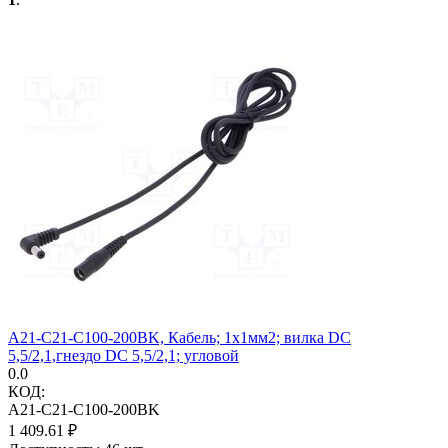
A21-C21-C100-200BK, Кабель; 1x1мм2; вилка DC
5,5/2,1,гнездо DC 5,5/2,1; угловой
0.0
КОД:
A21-C21-C100-200BK
1 409.61
₽