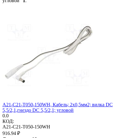
угловой"
1
.
A21-C21-T050-150WH, Кабель; 2x0,5мм2; вилка DC
5,5/2,1,гнездо DC 5,5/2,1; угловой
0.0
КОД:
A21-C21-T050-150WH
916.94
₽