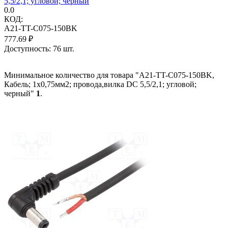
5,5/2,1; угловой; черный
0.0
КОД:
A21-TT-C075-150BK
777.69
₽
Доступность:
76 шт.
Минимальное количество для товара "A21-TT-C075-150BK,
Кабель; 1x0,75мм2; провода,вилка DC 5,5/2,1; угловой;
черный"
1
.