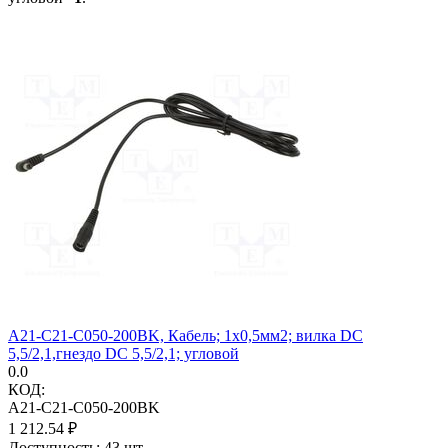
A21-C21-C050-200BK, Кабель; 1x0,5мм2; вилка DC
5,5/2,1,гнездо DC 5,5/2,1; угловой
0.0
КОД:
A21-C21-C050-200BK
1 212.54
₽
Доступность:
43 шт.