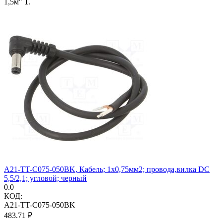
1,5м"
1
.
A21-TT-C075-050BK, Кабель; 1x0,75мм2; провода,вилка DC
5,5/2,1; угловой; черный
0.0
КОД:
A21-TT-C075-050BK
483.71
₽