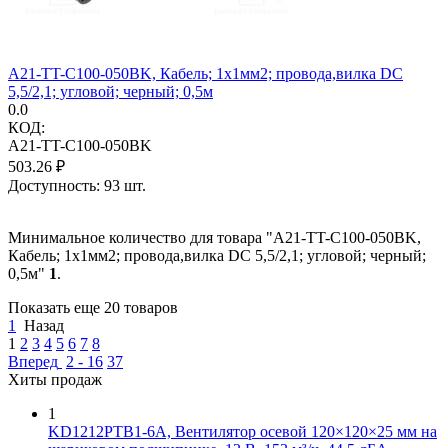
A21-TT-C100-050BK, Кабель; 1x1мм2; провода,вилка DC
5,5/2,1; угловой; черный; 0,5м
0.0
КОД:
A21-TT-C100-050BK
503.26
₽
Доступность:
93 шт.
Минимальное количество для товара "A21-TT-C100-050BK,
Кабель; 1x1мм2; провода,вилка DC 5,5/2,1; угловой; черный;
0,5м"
1
.
Показать еще 20 товаров
1
Назад
1
2
3
4
5
6
7
8
Вперед
2 - 16
37
Хиты продаж
1
KD1212PTB1-6A, Вентилятор осевой 120×120×25 мм на