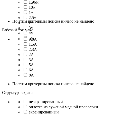
1,96м
10м
1м
2,5м
По этим критериям поиска ничего не найдено
2м
3м
Рабочий ток макс.
4м
5м
0,8А
1,5А
2,3А
2А
3А
5А
6А
8А
По этим критериям поиска ничего не найдено
Структура экрана
неэкранированный
оплетка из луженой медной проволоки
экранированный