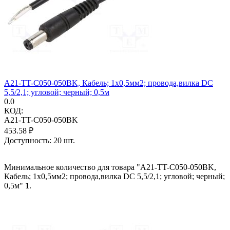
A21-TT-C050-050BK, Кабель; 1x0,5мм2; провода,вилка DC
5,5/2,1; угловой; черный; 0,5м
0.0
КОД:
A21-TT-C050-050BK
453.58
₽
Доступность:
20 шт.
Минимальное количество для товара "A21-TT-C050-050BK,
Кабель; 1x0,5мм2; провода,вилка DC 5,5/2,1; угловой; черный;
0,5м"
1
.