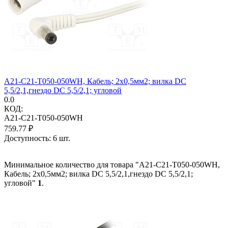
A21-C21-T050-050WH, Кабель; 2x0,5мм2; вилка DC
5,5/2,1,гнездо DC 5,5/2,1; угловой
0.0
КОД:
A21-C21-T050-050WH
759.77
₽
Доступность:
6 шт.
Минимальное количество для товара "A21-C21-T050-050WH,
Кабель; 2x0,5мм2; вилка DC 5,5/2,1,гнездо DC 5,5/2,1;
угловой"
1
.