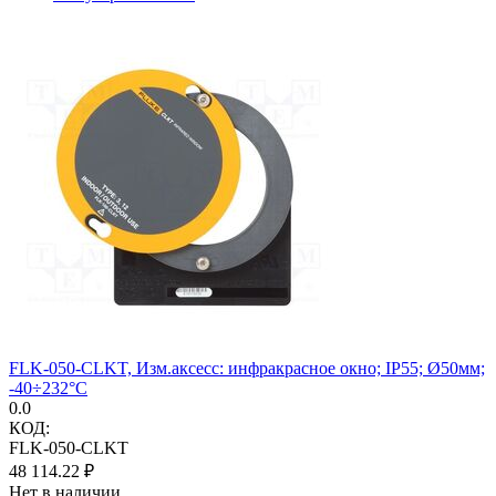
FLK-050-CLKT, Изм.аксесс: инфракрасное окно; IP55; Ø50мм;
-40÷232°C
0.0
КОД:
FLK-050-CLKT
48 114.22
₽
Нет в наличии