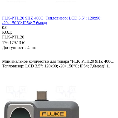
FLK-PTI120 9HZ 400C, Тепловизор; LCD 3,5"; 120x90;
-20÷150°C; IP54; 7,6мрад
0.0
КОД:
FLK-PTI120
176 179.13
₽
Доступность:
4 шт.
Минимальное количество для товара "FLK-PTI120 9HZ 400C,
Тепловизор; LCD 3,5"; 120x90; -20÷150°C; IP54; 7,6мрад"
1
.