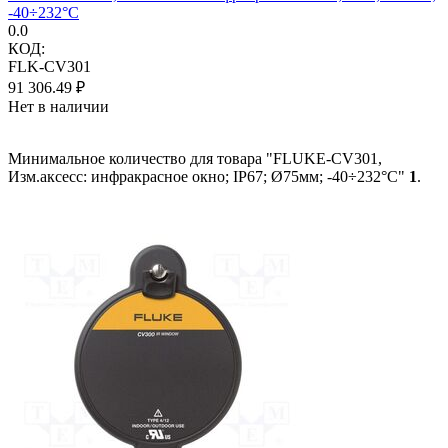
-40÷232°C
0.0
КОД:
FLK-CV301
91 306.49
₽
Нет в наличии
Минимальное количество для товара "FLUKE-CV301,
Изм.аксесс: инфракрасное окно; IP67; Ø75мм; -40÷232°C"
1
.