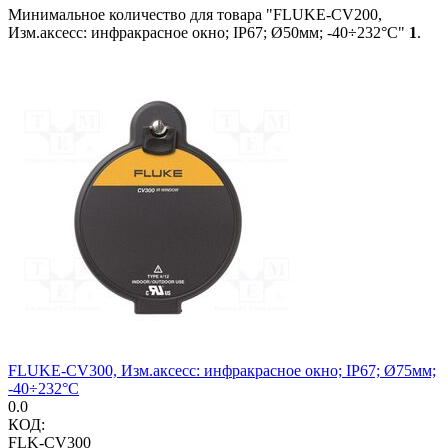
Минимальное количество для товара "FLUKE-CV200,
Изм.аксесс: инфракрасное окно; IP67; Ø50мм; -40÷232°C"
1
.
FLUKE-CV300, Изм.аксесс: инфракрасное окно; IP67; Ø75мм;
-40÷232°C
0.0
КОД:
FLK-CV300