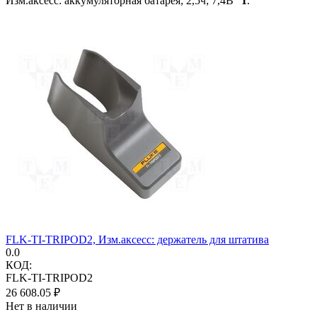
Изм.аксесс: аккумуляторная батарея; 2,5ч; 7,4В"
1
.
FLK-TI-TRIPOD2, Изм.аксесс: держатель для штатива
0.0
КОД:
FLK-TI-TRIPOD2
26 608.05
₽
Нет в наличии