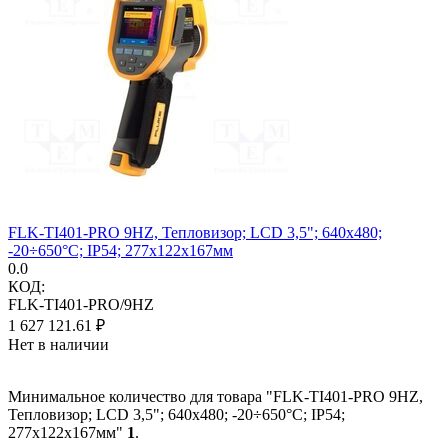
FLK-TI401-PRO 9HZ, Тепловизор; LCD 3,5"; 640x480;
-20÷650°C; IP54; 277x122x167мм
0.0
КОД:
FLK-TI401-PRO/9HZ
1 627 121.61
₽
Нет в наличии
Минимальное количество для товара "FLK-TI401-PRO 9HZ,
Тепловизор; LCD 3,5"; 640x480; -20÷650°C; IP54;
277x122x167мм"
1
.