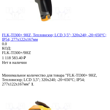
FLK-TI300+ 9HZ, Тепловизор; LCD 3,5"; 320x240; -20÷650°C;
IP54; 277x122x167мм
0.0
КОД:
FLK-TI300+/9HZ
1 118 583.40
₽
Нет в наличии
Минимальное количество для товара "FLK-TI300+ 9HZ,
Тепловизор; LCD 3,5"; 320x240; -20÷650°C; IP54;
277x122x167мм"
1
.