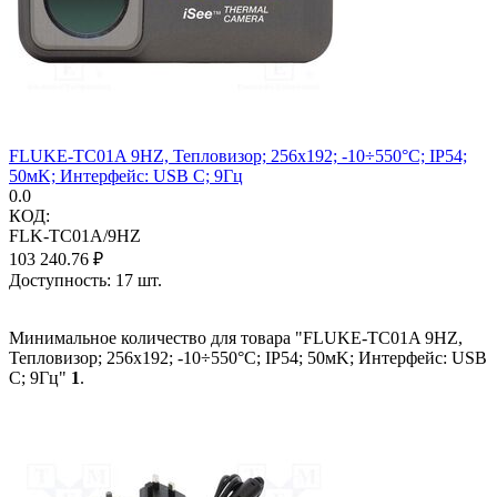
FLUKE-TC01A 9HZ, Тепловизор; 256x192; -10÷550°C; IP54;
50мK; Интерфейс: USB C; 9Гц
0.0
КОД:
FLK-TC01A/9HZ
103 240.76
₽
Доступность:
17 шт.
Минимальное количество для товара "FLUKE-TC01A 9HZ,
Тепловизор; 256x192; -10÷550°C; IP54; 50мK; Интерфейс: USB
C; 9Гц"
1
.