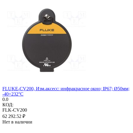
FLUKE-CV200, Изм.аксесс: инфракрасное окно; IP67; Ø50мм;
-40÷232°C
0.0
КОД:
FLK-CV200
62 292.52
₽
Нет в наличии