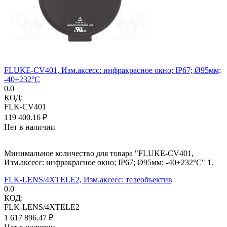
FLUKE-CV401, Изм.аксесс: инфракрасное окно; IP67; Ø95мм;
-40÷232°C
0.0
КОД:
FLK-CV401
119 400.16
₽
Нет в наличии
Минимальное количество для товара "FLUKE-CV401,
Изм.аксесс: инфракрасное окно; IP67; Ø95мм; -40÷232°C"
1
.
FLK-LENS/4XTELE2, Изм.аксесс: телеобъектив
0.0
КОД:
FLK-LENS/4XTELE2
1 617 896.47
₽