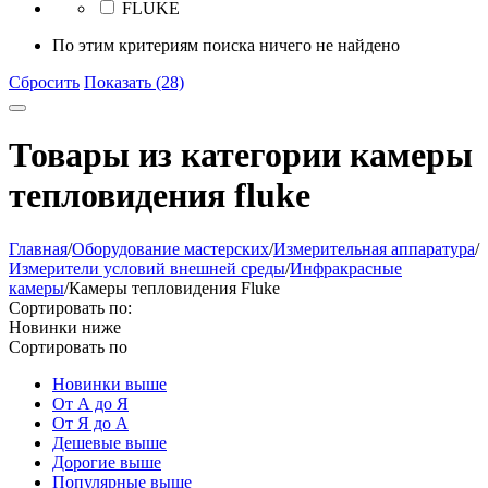
FLUKE
По этим критериям поиска ничего не найдено
Сбросить
Показать (28)
Товары из категории камеры
тепловидения fluke
Главная
/
Оборудование мастерских
/
Измерительная аппаратура
/
Измерители условий внешней среды
/
Инфракрасные
камеры
/
Камеры тепловидения Fluke
Сортировать по:
Новинки ниже
Сортировать по
Новинки выше
От А до Я
От Я до А
Дешевые выше
Дорогие выше
Популярные выше