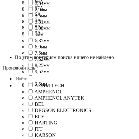
66А
2,54мм
67А
2,5мм
6А
3,5мм
7А
3,81мм
8А
5,08мм
9А
5мм
6,35мм
6,9мм
7,5мм
По этим критериям поиска ничего не найдено
7,62мм
8,25мм
Производитель
9,52мм
9,56мм
9,5мм
ADAM TECH
AMPHENOL
AMPHENOL ANYTEK
BEL
DEGSON ELECTRONICS
ECE
HARTING
ITT
KARSON