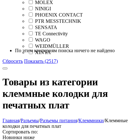
MOLEX
NINIGI
PHOENIX CONTACT
PTR MESSTECHNIK
SENSATA
TE Connectivity
WAGO
WEIDMÜLLER
По этим критериям поиска ничего не найдено
XINYA
Сбросить
Показать (2517)
Товары из категории
клеммные колодки для
печатных плат
Главная
/
Разъeмы
/
Разъeмы питания
/
Клеммники
/
Клеммные
колодки для печатных плат
Сортировать по:
Новинки ниже