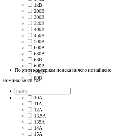
1кВ
200В
300В
320В
400В
450В
500В
600В
630В
63В
690В
По этим критериям поиска ничего не найдено
750В
80В
Номинальный ток
10А
11А
12А
13,5А
135А
14А
15А