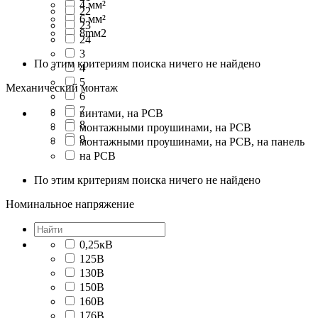
4 мм²
22
6 мм²
23
8mм2
24
3
По этим критериям поиска ничего не найдено
4
5
Механический монтаж
6
7
винтами, на PCB
8
монтажными проушинами, на PCB
9
монтажными проушинами, на PCB, на панель
на PCB
По этим критериям поиска ничего не найдено
Номинальное напряжение
0,25кВ
125В
130В
150В
160В
176В