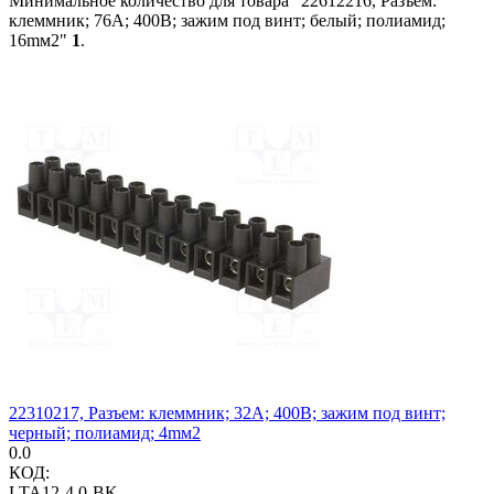
Минимальное количество для товара "22612216, Разъем:
клеммник; 76А; 400В; зажим под винт; белый; полиамид;
16mм2"
1
.
22310217, Разъем: клеммник; 32А; 400В; зажим под винт;
черный; полиамид; 4mм2
0.0
КОД:
LTA12-4.0-BK