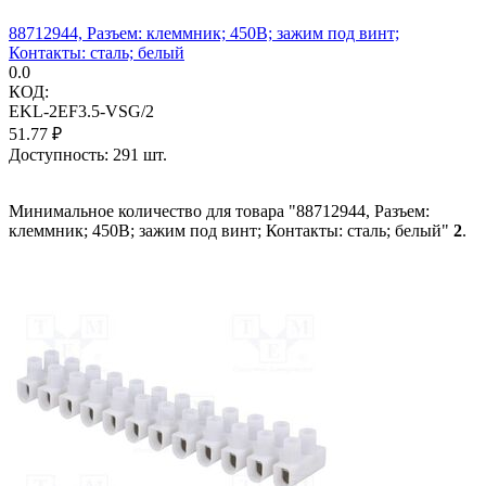
88712944, Разъем: клеммник; 450В; зажим под винт;
Контакты: сталь; белый
0.0
КОД:
EKL-2EF3.5-VSG/2
51.77
₽
Доступность:
291 шт.
Минимальное количество для товара "88712944, Разъем:
клеммник; 450В; зажим под винт; Контакты: сталь; белый"
2
.