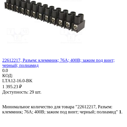
22612217, Разъем: клеммник; 76А; 400В; зажим под винт;
черный; полиамид
0.0
КОД:
LTA12-16.0-BK
1 395.23
₽
Доступность:
29 шт.
Минимальное количество для товара "22612217, Разъем:
клеммник; 76А; 400В; зажим под винт; черный; полиамид"
1
.