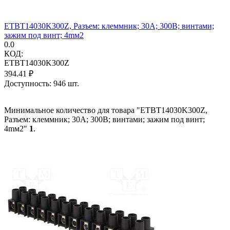
ETBT14030K300Z, Разъем: клеммник; 30А; 300В; винтами;
зажим под винт; 4mм2
0.0
КОД:
ETBT14030K300Z
394.41
₽
Доступность:
946 шт.
Минимальное количество для товара "ETBT14030K300Z,
Разъем: клеммник; 30А; 300В; винтами; зажим под винт;
4mм2"
1
.