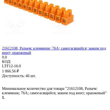
21612108, Разъем: клеммник; 76А; самогасящийся; зажим под
винт; оранжевый
0.0
КОД:
LTF12-16.0
1 066.56
₽
Доступность:
46 шт.
Минимальное количество для товара "21612108, Разъем:
клеммник; 76А; самогасящийся; зажим под винт; оранжевый"
1
.