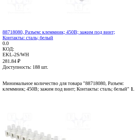
88718080, Разъем: клеммник; 450В; зажим под винт;
Контакты: сталь; белый
0.0
КОД:
EKL-2S/WH
281.84
₽
Доступность:
188 шт.
Минимальное количество для товара "88718080, Разъем:
клеммник; 450В; зажим под винт; Контакты: сталь; белый"
1
.