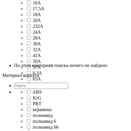
16А
17,5А
18А
20А
232А
24А
28А
30А
32А
41А
50А
По этим критериям поиска ничего не найдено
57А
6,3А
Материал корпуса
65А
76А
ABS
KrG
PBT
керамика
полиамид
полиамид 6
полиамид 66