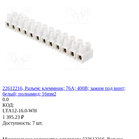
22612216, Разъем: клеммник; 76А; 400В; зажим под винт;
белый; полиамид; 16mм2
0.0
КОД:
LTA12-16.0-WH
1 395.23
₽
Доступность:
7 шт.