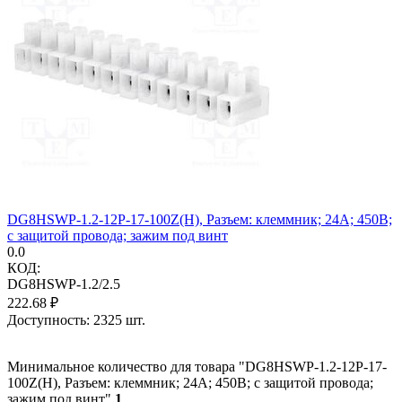
DG8HSWP-1.2-12P-17-100Z(H), Разъем: клеммник; 24А; 450В;
с защитой провода; зажим под винт
0.0
КОД:
DG8HSWP-1.2/2.5
222.68
₽
Доступность:
2325 шт.
Минимальное количество для товара "DG8HSWP-1.2-12P-17-
100Z(H), Разъем: клеммник; 24А; 450В; с защитой провода;
зажим под винт"
1
.