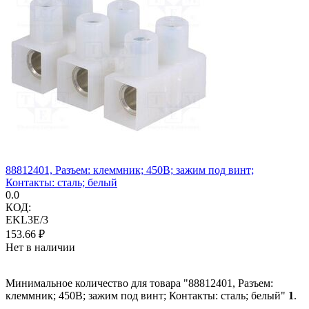
88812401, Разъем: клеммник; 450В; зажим под винт;
Контакты: сталь; белый
0.0
КОД:
EKL3E/3
153.66
₽
Нет в наличии
Минимальное количество для товара "88812401, Разъем:
клеммник; 450В; зажим под винт; Контакты: сталь; белый"
1
.