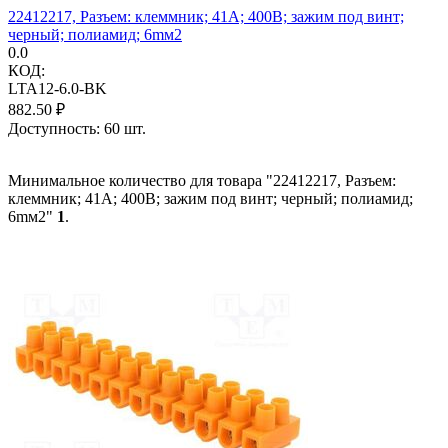
22412217, Разъем: клеммник; 41А; 400В; зажим под винт;
черный; полиамид; 6mм2
0.0
КОД:
LTA12-6.0-BK
882.50
₽
Доступность:
60 шт.
Минимальное количество для товара "22412217, Разъем:
клеммник; 41А; 400В; зажим под винт; черный; полиамид;
6mм2"
1
.