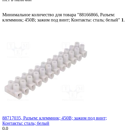
Минимальное количество для товара "88166866, Разъем:
клеммник; 450В; зажим под винт; Контакты: сталь; белый"
1
.
88717035, Разъем: клеммник; 450В; зажим под винт;
Контакты: сталь; белый
0.0