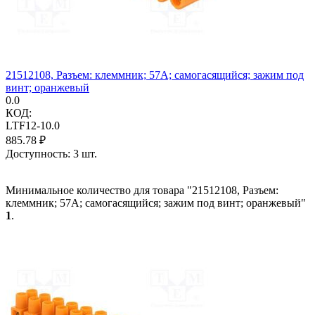
21512108, Разъем: клеммник; 57А; самогасящийся; зажим под
винт; оранжевый
0.0
КОД:
LTF12-10.0
885.78
₽
Доступность:
3 шт.
Минимальное количество для товара "21512108, Разъем:
клеммник; 57А; самогасящийся; зажим под винт; оранжевый"
1
.