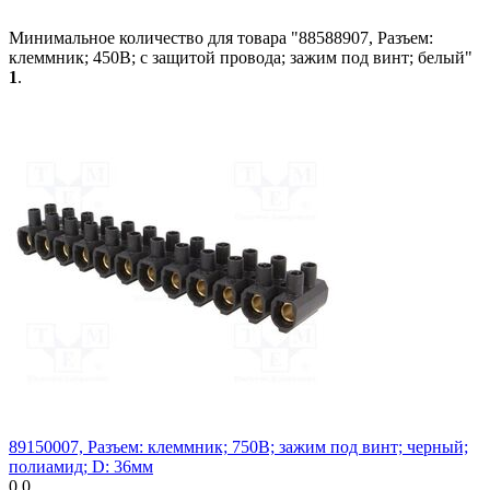
Минимальное количество для товара "88588907, Разъем:
клеммник; 450В; с защитой провода; зажим под винт; белый"
1
.
89150007, Разъем: клеммник; 750В; зажим под винт; черный;
полиамид; D: 36мм
0.0