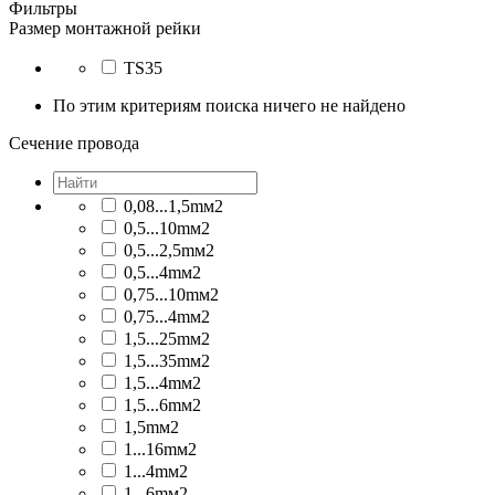
Фильтры
Размер монтажной рейки
TS35
По этим критериям поиска ничего не найдено
Сечение провода
0,08...1,5mм2
0,5...10mм2
0,5...2,5mм2
0,5...4mм2
0,75...10mм2
0,75...4mм2
1,5...25mм2
1,5...35mм2
1,5...4mм2
1,5...6mм2
1,5mм2
1...16mм2
1...4mм2
1...6mм2