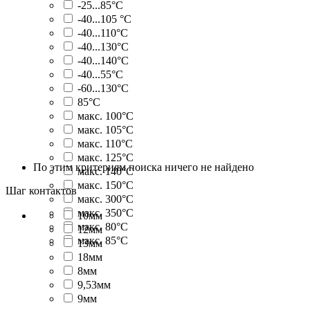
-25...85°C
-40...105 °C
-40...110°C
-40...130°C
-40...140°C
-40...55°C
-60...130°C
85°C
макс. 100°C
макс. 105°C
макс. 110°C
макс. 125°C
По этим критериям поиска ничего не найдено
макс. 140°C
макс. 150°C
Шаг контактов
макс. 300°C
макс. 350°C
10мм
макс. 80°C
12мм
макс. 85°C
13мм
18мм
8мм
9,53мм
9мм