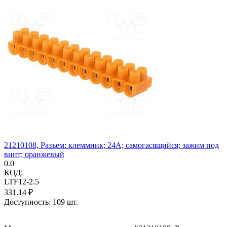
21210108, Разъем: клеммник; 24А; самогасящийся; зажим под
винт; оранжевый
0.0
КОД:
LTF12-2.5
331.14
₽
Доступность:
109 шт.