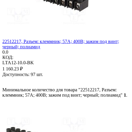
22512217, Разъем: клеммник; 57А; 400В; зажим под винт;
черный; полиамид
0.0
КОД:
LTA12-10.0-BK
1 160.23
₽
Доступность:
97 шт.
Минимальное количество для товара "22512217, Разъем:
клеммник; 57А; 400В; зажим под винт; черный; полиамид"
1
.