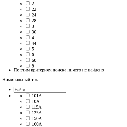
2
22
24
28
3
30
4
44
5
6
60
8
По этим критериям поиска ничего не найдено
Номинальный ток
101А
10А
115А
125А
150А
160А