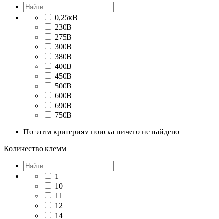
0,25кВ
230В
275В
300В
380В
400В
450В
500В
600В
690В
750В
По этим критериям поиска ничего не найдено
Количество клемм
1
10
11
12
14