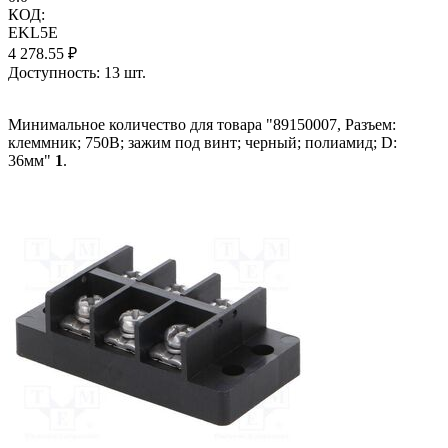
КОД:
EKL5E
4 278.55
₽
Доступность:
13 шт.
Минимальное количество для товара "89150007, Разъем:
клеммник; 750В; зажим под винт; черный; полиамид; D:
36мм"
1
.