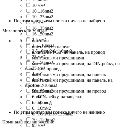
10 мм²
10...16mм2
10...25mм2
По этим критериям поиска ничего не найдено
16 мм²
16...35mм2
Механический монтаж
16...50mм2
2,5 мм²
винтами
2,5...10mм2
винтами, на панель
2,5...6mм2/6...16mм2
клипса на PCB, на панель, на провод
25 мм²
монтажными проушинами
25...50mм2
монтажными проушинами, на DIN-рейку, на
35 мм²
панель, на провод
4 мм²
монтажными проушинами, на панель
4...16mм2
монтажными проушинами, на панель, на
провод
4mм2/10mм2
50...95mм2
монтажными проушинами, на провод
6 мм²
на DIN-рейку, на защелки
6...10mм2
на провод
6...16mм2
По этим критериям поиска ничего не найдено
6...16mм2/16...35mм2
70...120mм2
Номинальное напряжение
95 мм²