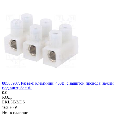
88588907, Разъем: клеммник; 450В; с защитой провода; зажим
под винт; белый
0.0
КОД:
EKL3E/3/DS
162.70
₽
Нет в наличии