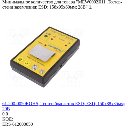
Минимальное количество для товара "MEW000Z011, Тестер-
стенд заземления; ESD; 158x95x60мм; 28В"
1
.
61-200-0050ROHS, Тестер браслетов ESD; ESD; 150x88x35мм;
20В
0.0
КОД:
ERS-612000050