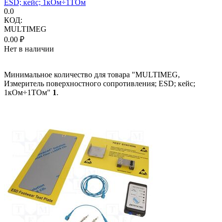
ESD; кейс; 1кОм÷1TОм
0.0
КОД:
MULTIMEG
0.00
₽
Нет в наличии
Минимальное количество для товара "MULTIMEG,
Измеритель поверхностного сопротивления; ESD; кейс;
1кОм÷1TОм"
1
.