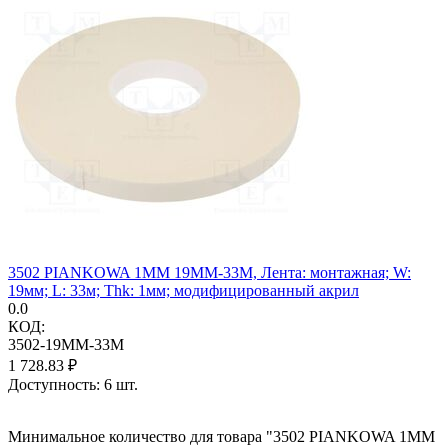
3502 PIANKOWA 1MM 19MM-33M, Лента: монтажная; W:
19мм; L: 33м; Thk: 1мм; модифицированный акрил
0.0
КОД:
3502-19MM-33M
1 728.83
₽
Доступность:
6 шт.
Минимальное количество для товара "3502 PIANKOWA 1MM