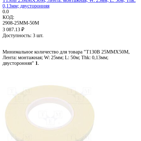
T130B 25MMX50M, Лента: монтажная; W: 25мм; L: 50м; Thk:
0,13мм; двусторонняя
0.0
КОД:
2908-25MM-50M
3 087.13
₽
Доступность:
3 шт.
Минимальное количество для товара "T130B 25MMX50M,
Лента: монтажная; W: 25мм; L: 50м; Thk: 0,13мм;
двусторонняя"
1
.