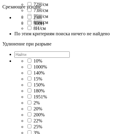
72Н/cм
Срезающее усилие
73Н/cм
75Н/cм
25Н
80Н/cм
300Н
8Н/cм
По этим критериям поиска ничего не найдено
Удлинение при разрыве
10%
1000%
140%
15%
150%
180%
1951%
2%
20%
200%
22%
25%
3%