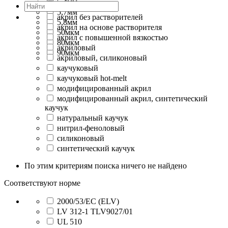
5,4мм
9мм
5,7мм
акрил без растворителей
5,8мм
акрил на основе растворителя
50мкм
акрил с повышенной вязкостью
80мкм
акриловый
90мкм
акриловый, силиконовый
каучуковый
каучуковый hot-melt
модифицированный акрил
модифицированный акрил, синтетический
каучук
натуральный каучук
нитрил-феноловый
силиконовый
синтетический каучук
По этим критериям поиска ничего не найдено
Соответствуют норме
2000/53/EC (ELV)
LV 312-1 TLV9027/01
UL 510