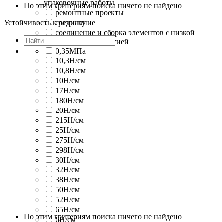
упаковочные работы
По этим критериям поиска ничего не найдено
ремонтные проекты
Устойчивость к разрыву
соединение
соединение и сборка элементов с низкой
поверхностной энергией
0,35МПа
10,3Н/cм
10,8Н/cм
10Н/cм
17Н/cм
180Н/cм
20Н/cм
215Н/cм
25Н/cм
275Н/cм
298Н/cм
30Н/cм
32Н/cм
38Н/cм
50Н/cм
52Н/cм
65Н/cм
По этим критериям поиска ничего не найдено
6Н/cм