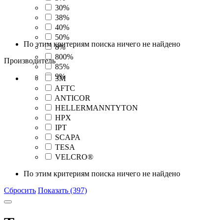
30%
38%
40%
50%
По этим критериям поиска ничего не найдено
8%
800%
Производитель
85%
9%
3M
AFTC
ANTICOR
HELLERMANNTYTON
HPX
IPT
SCAPA
TESA
VELCRO®
По этим критериям поиска ничего не найдено
Сбросить
Показать (397)