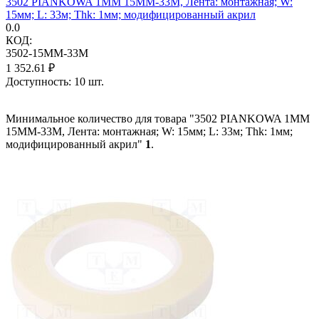
3502 PIANKOWA 1MM 15MM-33M, Лента: монтажная; W:
15мм; L: 33м; Thk: 1мм; модифицированный акрил
0.0
КОД:
3502-15MM-33M
1 352.61
₽
Доступность:
10 шт.
Минимальное количество для товара "3502 PIANKOWA 1MM
15MM-33M, Лента: монтажная; W: 15мм; L: 33м; Thk: 1мм;
модифицированный акрил"
1
.