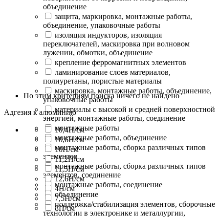
объединение
защита, маркировка, монтажные работы,
объединение, упаковочные работы
изоляция индукторов, изоляция
переключателей, маскировка при волновом
лужении, обмотки, объединение
крепление ферромагнитных элементов
ламинирование слоев материалов,
полиуретаны, пористые материалы
маскировка, монтажные работы, объединение,
По этим критериям поиска ничего не найдено
упаковочные работы
материалы с высокой и средней поверхностной
Адгезия к алюминию
энергией, монтажные работы, соединение
монтажные работы
10,4Н/cм
монтажные работы, объединение
10,6Н/cм
монтажные работы, сборка различных типов
10Н/cм
элементов
11,2Н/cм
монтажные работы, сборка различных типов
11,5Н/cм
элементов, соединение
12,6Н/cм
монтажные работы, соединение
4Н/cм
объединение
7,5Н/cм
поддержка/стабилизация элементов, сборочные
8Н/cм
технологии в электронике и металлургии,