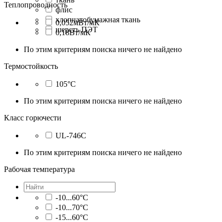
Теплопроводность
флис
хлопчатобумажная ткань
0,052мВт/мК
шерсть ПЭТ
0,18Вт/мК
По этим критериям поиска ничего не найдено
Термостойкость
105°C
По этим критериям поиска ничего не найдено
Класс горючести
UL-746C
По этим критериям поиска ничего не найдено
Рабочая температура
-10...60°C
-10...70°C
-15...60°C