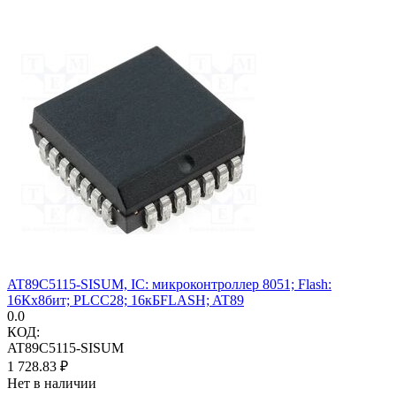
AT89C5115-SISUM, IC: микроконтроллер 8051; Flash:
16Кx8бит; PLCC28; 16кБFLASH; AT89
0.0
КОД:
AT89C5115-SISUM
1 728.83
₽
Нет в наличии