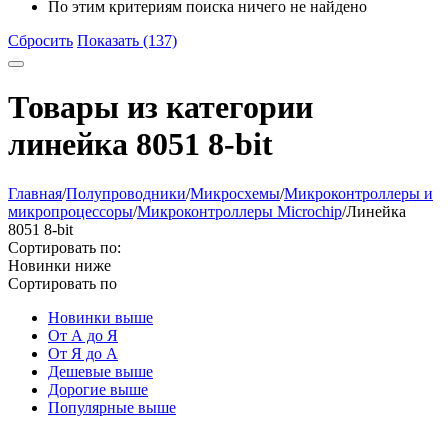
По этим критериям поиска ничего не найдено
Сбросить
Показать (137)
Товары из категории
линейка 8051 8-bit
Главная
/
Полупроводники
/
Микросхемы
/
Микроконтроллеры и
микропроцессоры
/
Микроконтроллеры Microchip
/
Линейка
8051 8-bit
Сортировать по:
Новинки ниже
Сортировать по
Новинки выше
От А до Я
От Я до А
Дешевые выше
Дорогие выше
Популярные выше