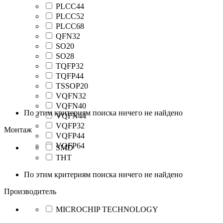
PLCC44
PLCC52
PLCC68
QFN32
SO20
SO28
TQFP32
TQFP44
TSSOP20
VQFN32
VQFN40
По этим критериям поиска ничего не найдено
VQFN44
VQFP32
Монтаж
VQFP44
VQFP64
SMD
THT
По этим критериям поиска ничего не найдено
Производитель
MICROCHIP TECHNOLOGY