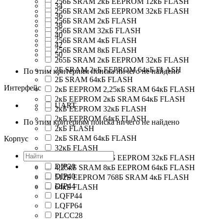
256Б SRAM 2кБ EEPROM 12кБ FLASH
34
256Б SRAM 2кБ EEPROM 32кБ FLASH
36
256Б SRAM 2кБ FLASH
38
256Б SRAM 32кБ FLASH
40
256Б SRAM 4кБ FLASH
42
256Б SRAM 8кБ FLASH
50
265Б SRAM 2кБ EEPROM 32кБ FLASH
2Б SRAM 2кБ EEPROM 64кБ FLASH
По этим критериям поиска ничего не найдено
2Б SRAM 64кБ FLASH
Интерфейс
2кБ EEPROM 2,25кБ SRAM 64кБ FLASH
2кБ EEPROM 2кБ SRAM 64кБ FLASH
UART
2кБ EEPROM 32кБ FLASH
2кБ EEPROM 64кБ FLASH
По этим критериям поиска ничего не найдено
2кБ FLASH
2кБ SRAM 64кБ FLASH
Корпус
32кБ FLASH
4,25кБ SRAM 8кБ EEPROM 32кБ FLASH
DIP20
4,25кБ SRAM 8кБ EEPROM 64кБ FLASH
DIP40
512Б EEPROM 768Б SRAM 4кБ FLASH
DIP44
64кБ FLASH
LQFP44
LQFP64
PLCC28