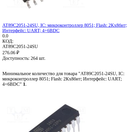
AT89C2051-24SU, IC: микроконтроллер 8051; Flash: 2Кx8бит;
Интерфейс: UART; 4÷6ВDC
0.0
КОД:
AT89C2051-24SU
276.06
₽
Доступность:
264 шт.
Минимальное количество для товара "AT89C2051-24SU, IC:
микроконтроллер 8051; Flash: 2Кx8бит; Интерфейс: UART;
4÷6ВDC"
1
.