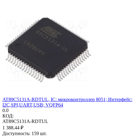
AT89C5131A-RDTUL, IC: микроконтроллер 8051; Интерфейс:
I2C,SPI,UART,USB; VQFP64
0.0
КОД:
AT89C5131A-RDTUL
1 388.44
₽
Доступность:
159 шт.