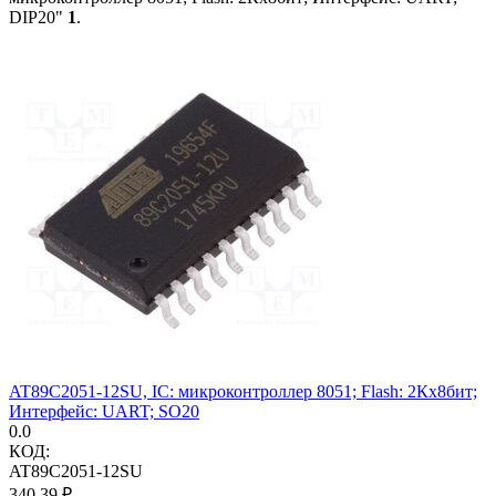
DIP20"
1
.
AT89C2051-12SU, IC: микроконтроллер 8051; Flash: 2Кx8бит;
Интерфейс: UART; SO20
0.0
КОД:
AT89C2051-12SU
340.39
₽