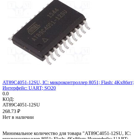
AT89C4051-12SU, IC: микроконтроллер 8051; Flash: 4Кx8бит;
Интерфейс: UART; SO20
0.0
КОД:
AT89C4051-12SU
268.73
₽
Нет в наличии
Минимальное количество для товара "AT89C4051-12SU, IC:
микроконтроллер 8051; Flash: 4Кx8бит; Интерфейс: UART;