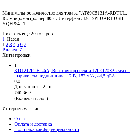
Минимальное количество для товара "AT89C5131A-RDTUL,
IC: микроконтроллер 8051; Интерфейс: I2C,SPI,UART,USB;
VQFP64"
1
.
Показать еще 20 товаров
1
Назад
1
2
3
4
5
6
7
Вперед
7
Хиты продаж
1
KD1212PTB1-6A, Вентилятор осевой 120×120×25 мм на
шариковом подшипнике, 12 В, 153 м³/ч, 44,5 дБА
0.0
Доступность:
2 шт.
740.36
₽
(Включая налог)
Интернет-магазин
О нас
Оплата и доставка
Политика конфиденциальности