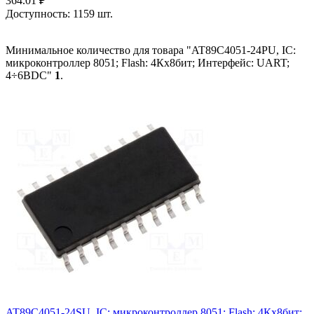
364.01
₽
Доступность:
1159 шт.
Минимальное количество для товара "AT89C4051-24PU, IC:
микроконтроллер 8051; Flash: 4Кx8бит; Интерфейс: UART;
4÷6ВDC"
1
.
AT89C4051-24SU, IC: микроконтроллер 8051; Flash: 4Кx8бит;