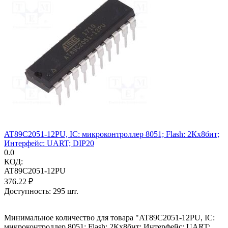
AT89C2051-12PU, IC: микроконтроллер 8051; Flash: 2Кx8бит;
Интерфейс: UART; DIP20
0.0
КОД:
AT89C2051-12PU
376.22
₽
Доступность:
295 шт.
Минимальное количество для товара "AT89C2051-12PU, IC:
микроконтроллер 8051; Flash: 2Кx8бит; Интерфейс: UART;