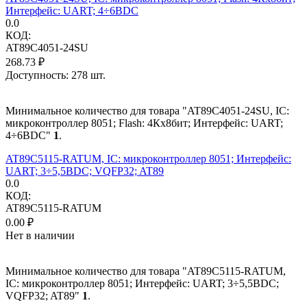
Интерфейс: UART; 4÷6ВDC
0.0
КОД:
AT89C4051-24SU
268.73
₽
Доступность:
278 шт.
Минимальное количество для товара "AT89C4051-24SU, IC:
микроконтроллер 8051; Flash: 4Кx8бит; Интерфейс: UART;
4÷6ВDC"
1
.
AT89C5115-RATUM, IC: микроконтроллер 8051; Интерфейс:
UART; 3÷5,5ВDC; VQFP32; AT89
0.0
КОД:
AT89C5115-RATUM
0.00
₽
Нет в наличии
Минимальное количество для товара "AT89C5115-RATUM,
IC: микроконтроллер 8051; Интерфейс: UART; 3÷5,5ВDC;
VQFP32; AT89"
1
.