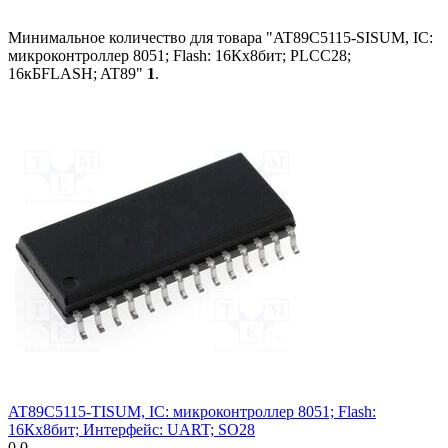
Минимальное количество для товара "AT89C5115-SISUM, IC:
микроконтроллер 8051; Flash: 16Кx8бит; PLCC28;
16кБFLASH; AT89"
1
.
AT89C5115-TISUM, IC: микроконтроллер 8051; Flash:
16Кx8бит; Интерфейс: UART; SO28
0.0