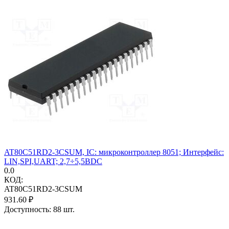
AT80C51RD2-3CSUM, IC: микроконтроллер 8051; Интерфейс:
LIN,SPI,UART; 2,7÷5,5ВDC
0.0
КОД:
AT80C51RD2-3CSUM
931.60
₽
Доступность:
88 шт.