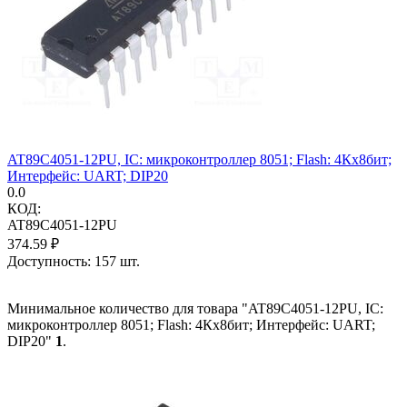
AT89C4051-12PU, IC: микроконтроллер 8051; Flash: 4Кx8бит;
Интерфейс: UART; DIP20
0.0
КОД:
AT89C4051-12PU
374.59
₽
Доступность:
157 шт.
Минимальное количество для товара "AT89C4051-12PU, IC:
микроконтроллер 8051; Flash: 4Кx8бит; Интерфейс: UART;
DIP20"
1
.