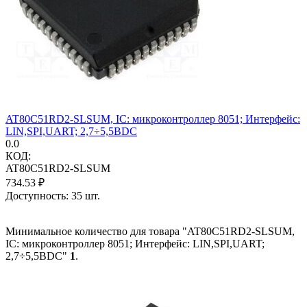
AT80C51RD2-SLSUM, IC: микроконтроллер 8051; Интерфейс:
LIN,SPI,UART; 2,7÷5,5ВDC
0.0
КОД:
AT80C51RD2-SLSUM
734.53
₽
Доступность:
35 шт.
Минимальное количество для товара "AT80C51RD2-SLSUM,
IC: микроконтроллер 8051; Интерфейс: LIN,SPI,UART;
2,7÷5,5ВDC"
1
.