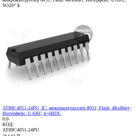
SO20"
1
.
AT89C4051-24PU, IC: микроконтроллер 8051; Flash: 4Кx8бит;
Интерфейс: UART; 4÷6ВDC
0.0
КОД:
AT89C4051-24PU