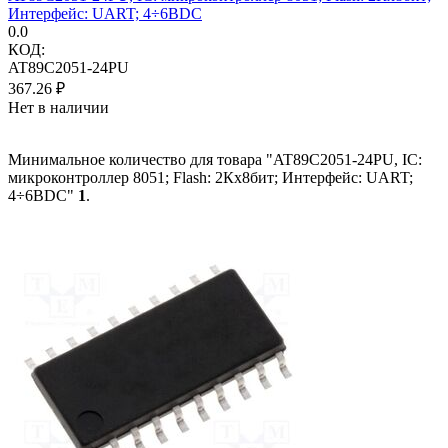
Интерфейс: UART; 4÷6ВDC
0.0
КОД:
AT89C2051-24PU
367.26
₽
Нет в наличии
Минимальное количество для товара "AT89C2051-24PU, IC:
микроконтроллер 8051; Flash: 2Кx8бит; Интерфейс: UART;
4÷6ВDC"
1
.