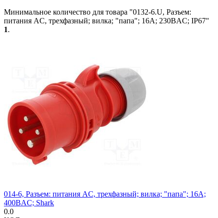
Минимальное количество для товара "0132-6.U, Разъем:
питания AC, трехфазный; вилка; "папа"; 16А; 230ВAC; IP67"
1
.
014-6, Разъем: питания AC, трехфазный; вилка; "папа"; 16А;
400ВAC; Shark
0.0