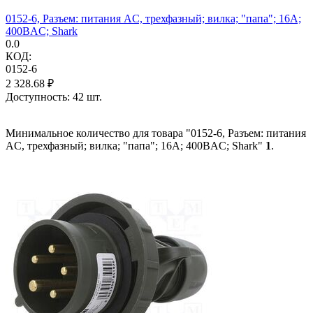
0152-6, Разъем: питания AC, трехфазный; вилка; "папа"; 16А;
400ВAC; Shark
0.0
КОД:
0152-6
2 328.68
₽
Доступность:
42 шт.
Минимальное количество для товара "0152-6, Разъем: питания
AC, трехфазный; вилка; "папа"; 16А; 400ВAC; Shark"
1
.