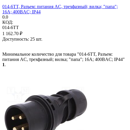
014-6TT, Разъем: питания AC, трехфазный; вилка; "папа";
16А; 400ВAC; IP44
0.0
КОД:
014-6TT
1 162.70
₽
Доступность:
25 шт.
Минимальное количество для товара "014-6TT, Разъем:
питания AC, трехфазный; вилка; "папа"; 16А; 400ВAC; IP44"
1
.