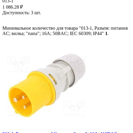
013-1
1 086.28
₽
Доступность:
3 шт.
Минимальное количество для товара "013-1, Разъем: питания
AC; вилка; "папа"; 16А; 50ВAC; IEC 60309; IP44"
1
.