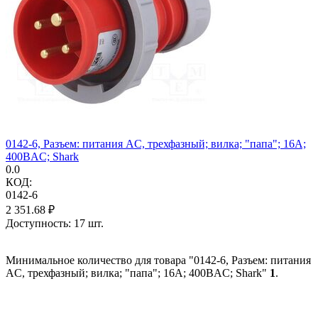
0142-6, Разъем: питания AC, трехфазный; вилка; "папа"; 16А;
400ВAC; Shark
0.0
КОД:
0142-6
2 351.68
₽
Доступность:
17 шт.
Минимальное количество для товара "0142-6, Разъем: питания
AC, трехфазный; вилка; "папа"; 16А; 400ВAC; Shark"
1
.