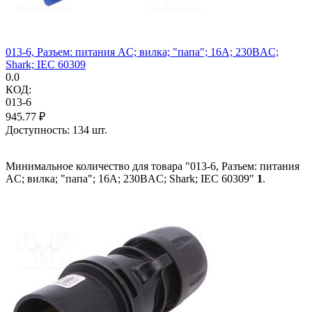
013-6, Разъем: питания AC; вилка; "папа"; 16А; 230ВAC;
Shark; IEC 60309
0.0
КОД:
013-6
945.77
₽
Доступность:
134 шт.
Минимальное количество для товара "013-6, Разъем: питания
AC; вилка; "папа"; 16А; 230ВAC; Shark; IEC 60309"
1
.