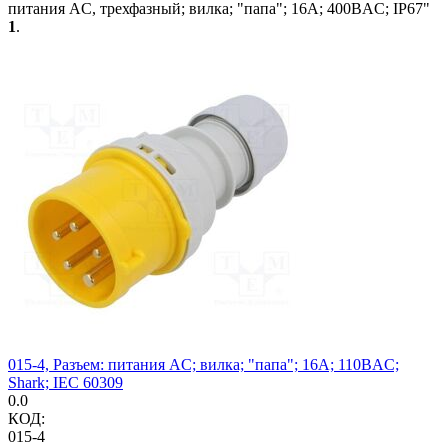
питания AC, трехфазный; вилка; "папа"; 16А; 400ВAC; IP67"
1
.
015-4, Разъем: питания AC; вилка; "папа"; 16А; 110ВAC;
Shark; IEC 60309
0.0
КОД:
015-4