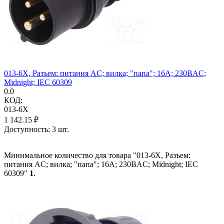
013-6X, Разъем: питания AC; вилка; "папа"; 16А; 230ВAC;
Midnight; IEC 60309
0.0
КОД:
013-6X
1 142.15
₽
Доступность:
3 шт.
Минимальное количество для товара "013-6X, Разъем:
питания AC; вилка; "папа"; 16А; 230ВAC; Midnight; IEC
60309"
1
.