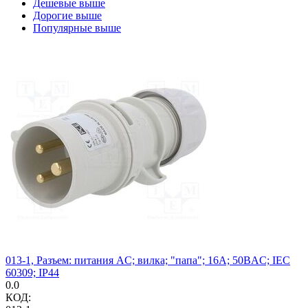
Дешевые выше
Дорогие выше
Популярные выше
013-1, Разъем: питания AC; вилка; "папа"; 16А; 50ВAC; IEC
60309; IP44
0.0
КОД: