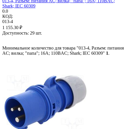
013-4, Разъем: питания AC; вилка; "папа"; 16А; 110ВAC;
Shark; IEC 60309
0.0
КОД:
013-4
1 155.30
₽
Доступность:
29 шт.
Минимальное количество для товара "013-4, Разъем: питания
AC; вилка; "папа"; 16А; 110ВAC; Shark; IEC 60309"
1
.