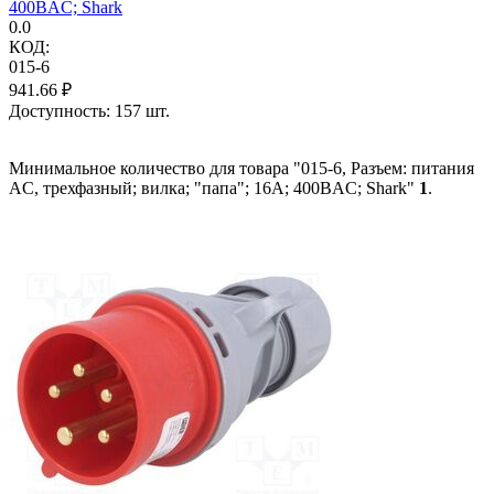
400ВAC; Shark
0.0
КОД:
015-6
941.66
₽
Доступность:
157 шт.
Минимальное количество для товара "015-6, Разъем: питания
AC, трехфазный; вилка; "папа"; 16А; 400ВAC; Shark"
1
.