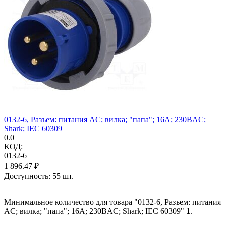
0132-6, Разъем: питания AC; вилка; "папа"; 16А; 230ВAC;
Shark; IEC 60309
0.0
КОД:
0132-6
1 896.47
₽
Доступность:
55 шт.
Минимальное количество для товара "0132-6, Разъем: питания
AC; вилка; "папа"; 16А; 230ВAC; Shark; IEC 60309"
1
.