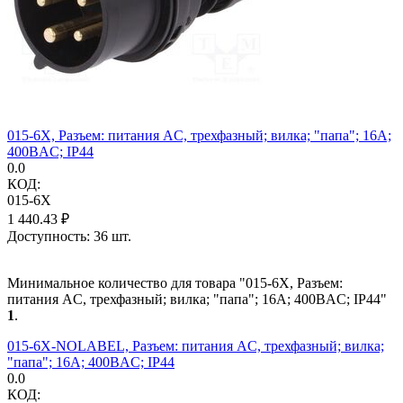
015-6X, Разъем: питания AC, трехфазный; вилка; "папа"; 16А;
400ВAC; IP44
0.0
КОД:
015-6X
1 440.43
₽
Доступность:
36 шт.
Минимальное количество для товара "015-6X, Разъем:
питания AC, трехфазный; вилка; "папа"; 16А; 400ВAC; IP44"
1
.
015-6X-NOLABEL, Разъем: питания AC, трехфазный; вилка;
"папа"; 16А; 400ВAC; IP44
0.0
КОД: