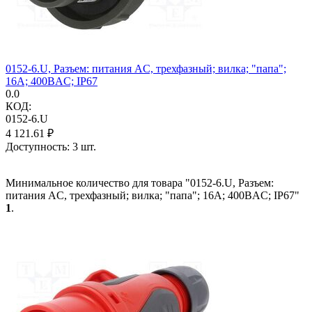
0152-6.U, Разъем: питания AC, трехфазный; вилка; "папа";
16А; 400ВAC; IP67
0.0
КОД:
0152-6.U
4 121.61
₽
Доступность:
3 шт.
Минимальное количество для товара "0152-6.U, Разъем:
питания AC, трехфазный; вилка; "папа"; 16А; 400ВAC; IP67"
1
.