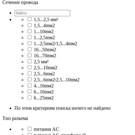
Сечение провода
1,5...2,5 мм²
1,5...4mм2
1...10mм2
1...2,5mм2
1...2,5mм2/1,5...4mм2
16...50mм2
16...70mм2
2,5 мм²
2,5...10mм2
2,5...6mм2
2,5...6mм2/2,5...10mм2
4...16mм2
6...16mм2
6...25mм2
По этим критериям поиска ничего не найдено
Тип разъема
питания AC