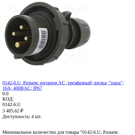
0142-6.U, Разъем: питания AC, трехфазный; вилка; "папа";
16А; 400ВAC; IP67
0.0
КОД:
0142-6.U
3 485.62
₽
Доступность:
4 шт.
Минимальное количество для товара "0142-6.U, Разъем: