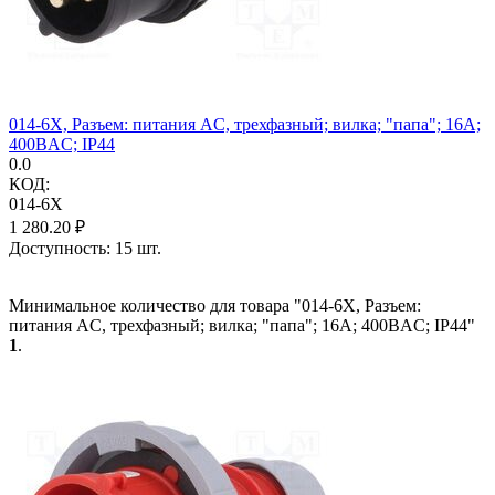
014-6X, Разъем: питания AC, трехфазный; вилка; "папа"; 16А;
400ВAC; IP44
0.0
КОД:
014-6X
1 280.20
₽
Доступность:
15 шт.
Минимальное количество для товара "014-6X, Разъем:
питания AC, трехфазный; вилка; "папа"; 16А; 400ВAC; IP44"
1
.