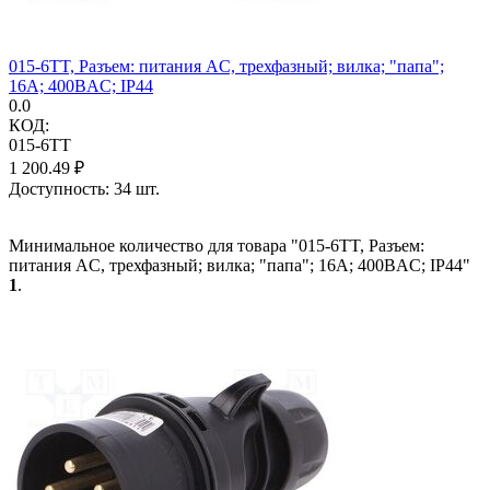
015-6TT, Разъем: питания AC, трехфазный; вилка; "папа";
16А; 400ВAC; IP44
0.0
КОД:
015-6TT
1 200.49
₽
Доступность:
34 шт.
Минимальное количество для товара "015-6TT, Разъем:
питания AC, трехфазный; вилка; "папа"; 16А; 400ВAC; IP44"
1
.