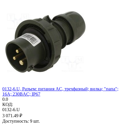
0132-6.U, Разъем: питания AC, трехфазный; вилка; "папа";
16А; 230ВAC; IP67
0.0
КОД:
0132-6.U
3 071.49
₽
Доступность:
9 шт.