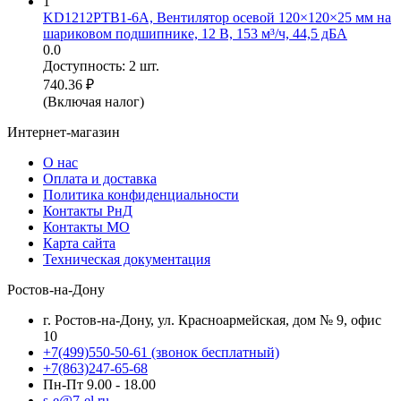
1
KD1212PTB1-6A, Вентилятор осевой 120×120×25 мм на
шариковом подшипнике, 12 В, 153 м³/ч, 44,5 дБА
0.0
Доступность:
2 шт.
740.36
₽
(Включая налог)
Интернет-магазин
О нас
Оплата и доставка
Политика конфиденциальности
Контакты РнД
Контакты МО
Карта сайта
Техническая документация
Ростов-на-Дону
г. Ростов-на-Дону, ул. Красноармейская, дом № 9, офис
10
+7(499)550-50-61
(звонок бесплатный)
+7(863)247-65-68
Пн-Пт 9.00 - 18.00
s-e@7-el.ru