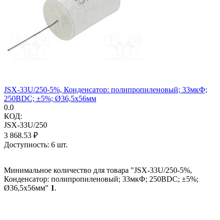
JSX-33U/250-5%, Конденсатор: полипропиленовый; 33мкФ;
250ВDC; ±5%; Ø36,5x56мм
0.0
КОД:
JSX-33U/250
3 868.53
₽
Доступность:
6 шт.
Минимальное количество для товара "JSX-33U/250-5%,
Конденсатор: полипропиленовый; 33мкФ; 250ВDC; ±5%;
Ø36,5x56мм"
1
.