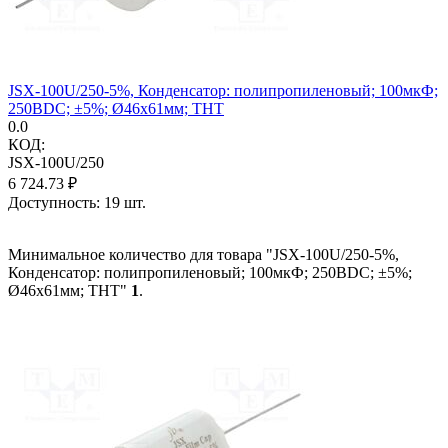
JSX-100U/250-5%, Конденсатор: полипропиленовый; 100мкФ;
250ВDC; ±5%; Ø46x61мм; THT
0.0
КОД:
JSX-100U/250
6 724.73
₽
Доступность:
19 шт.
Минимальное количество для товара "JSX-100U/250-5%,
Конденсатор: полипропиленовый; 100мкФ; 250ВDC; ±5%;
Ø46x61мм; THT"
1
.