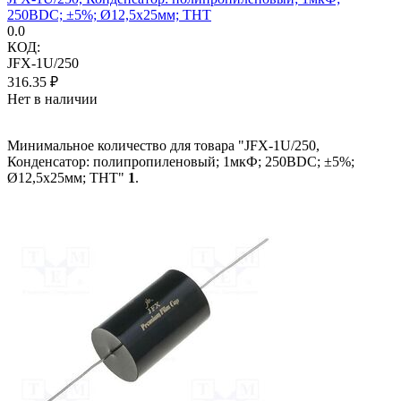
250ВDC; ±5%; Ø12,5x25мм; THT
0.0
КОД:
JFX-1U/250
316.35
₽
Нет в наличии
Минимальное количество для товара "JFX-1U/250,
Конденсатор: полипропиленовый; 1мкФ; 250ВDC; ±5%;
Ø12,5x25мм; THT"
1
.