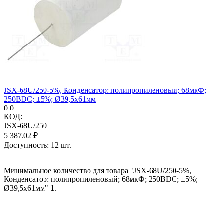
JSX-68U/250-5%, Конденсатор: полипропиленовый; 68мкФ;
250ВDC; ±5%; Ø39,5x61мм
0.0
КОД:
JSX-68U/250
5 387.02
₽
Доступность:
12 шт.
Минимальное количество для товара "JSX-68U/250-5%,
Конденсатор: полипропиленовый; 68мкФ; 250ВDC; ±5%;
Ø39,5x61мм"
1
.