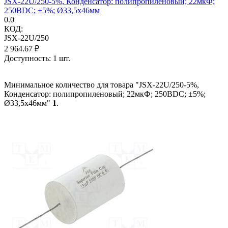
JSX-22U/250-5%, Конденсатор: полипропиленовый; 22мкФ;
250ВDC; ±5%; Ø33,5x46мм
0.0
КОД:
JSX-22U/250
2 964.67
₽
Доступность:
1 шт.
Минимальное количество для товара "JSX-22U/250-5%,
Конденсатор: полипропиленовый; 22мкФ; 250ВDC; ±5%;
Ø33,5x46мм"
1
.