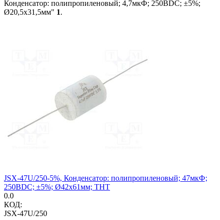
Конденсатор: полипропиленовый; 4,7мкФ; 250ВDC; ±5%;
Ø20,5x31,5мм"
1
.
JSX-47U/250-5%, Конденсатор: полипропиленовый; 47мкФ;
250ВDC; ±5%; Ø42x61мм; THT
0.0
КОД:
JSX-47U/250