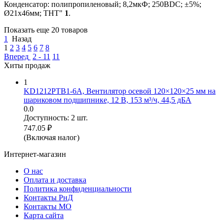
Конденсатор: полипропиленовый; 8,2мкФ; 250ВDC; ±5%;
Ø21x46мм; THT"
1
.
Показать еще 20 товаров
1
Назад
1
2
3
4
5
6
7
8
Вперед
2 - 11
11
Хиты продаж
1
KD1212PTB1-6A, Вентилятор осевой 120×120×25 мм на
шариковом подшипнике, 12 В, 153 м³/ч, 44,5 дБА
0.0
Доступность:
2 шт.
747.05
₽
(Включая налог)
Интернет-магазин
О нас
Оплата и доставка
Политика конфиденциальности
Контакты РнД
Контакты МО
Карта сайта