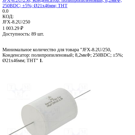
JFX-8.2U/250, Конденсатор: полипропиленовый; 8,2мкФ;
250ВDC; ±5%; Ø21x46мм; THT
0.0
КОД:
JFX-8.2U/250
1 003.29
₽
Доступность:
89 шт.
Минимальное количество для товара "JFX-8.2U/250,
Конденсатор: полипропиленовый; 8,2мкФ; 250ВDC; ±5%;
Ø21x46мм; THT"
1
.