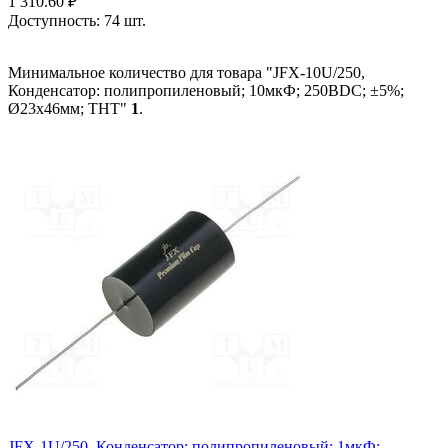
1 310.60
₽
Доступность:
74 шт.
Минимальное количество для товара "JFX-10U/250,
Конденсатор: полипропиленовый; 10мкФ; 250ВDC; ±5%;
Ø23x46мм; THT"
1
.
JFX-1U/250, Конденсатор: полипропиленовый; 1мкФ;