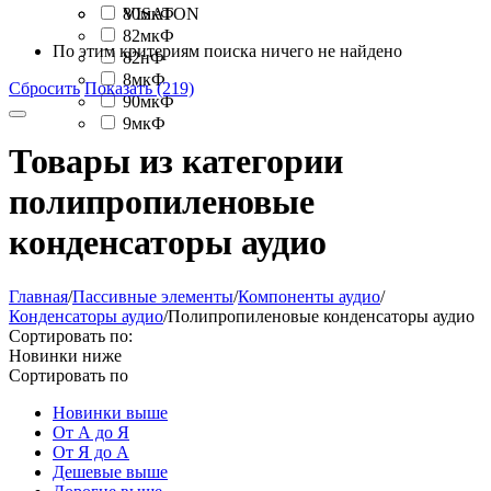
80мкФ
VISATON
82мкФ
По этим критериям поиска ничего не найдено
82нФ
8мкФ
Сбросить
Показать (219)
90мкФ
9мкФ
Товары из категории
полипропиленовые
конденсаторы аудио
Главная
/
Пассивные элементы
/
Компоненты аудио
/
Конденсаторы аудио
/
Полипропиленовые конденсаторы аудио
Сортировать по:
Новинки ниже
Сортировать по
Новинки выше
От А до Я
От Я до А
Дешевые выше