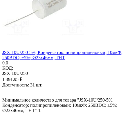
JSX-10U/250-5%, Конденсатор: полипропиленовый; 10мкФ;
250ВDC; ±5%; Ø23x46мм; THT
0.0
КОД:
JSX-10U/250
1 391.95
₽
Доступность:
31 шт.
Минимальное количество для товара "JSX-10U/250-5%,
Конденсатор: полипропиленовый; 10мкФ; 250ВDC; ±5%;
Ø23x46мм; THT"
1
.