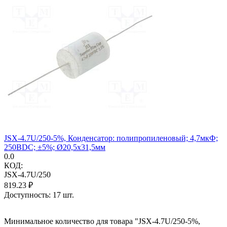
JSX-4.7U/250-5%, Конденсатор: полипропиленовый; 4,7мкФ;
250ВDC; ±5%; Ø20,5x31,5мм
0.0
КОД:
JSX-4.7U/250
819.23
₽
Доступность:
17 шт.
Минимальное количество для товара "JSX-4.7U/250-5%,