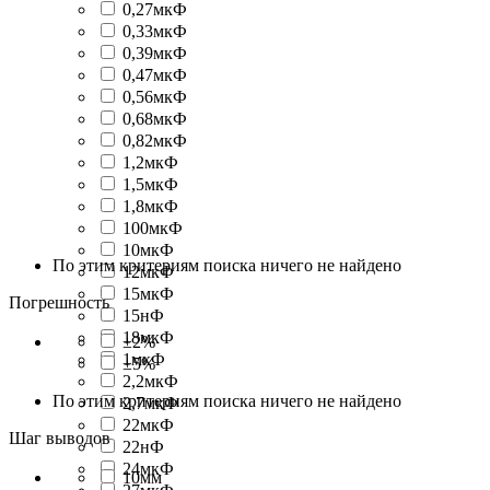
0,27мкФ
0,33мкФ
0,39мкФ
0,47мкФ
0,56мкФ
0,68мкФ
0,82мкФ
1,2мкФ
1,5мкФ
1,8мкФ
100мкФ
10мкФ
По этим критериям поиска ничего не найдено
12мкФ
15мкФ
Погрешность
15нФ
18мкФ
±2%
1мкФ
±5%
2,2мкФ
По этим критериям поиска ничего не найдено
2,7мкФ
22мкФ
Шаг выводов
22нФ
24мкФ
10мм