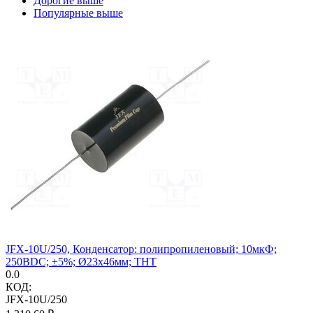
Дорогие выше
Популярные выше
JFX-10U/250, Конденсатор: полипропиленовый; 10мкФ;
250ВDC; ±5%; Ø23x46мм; THT
0.0
КОД:
JFX-10U/250