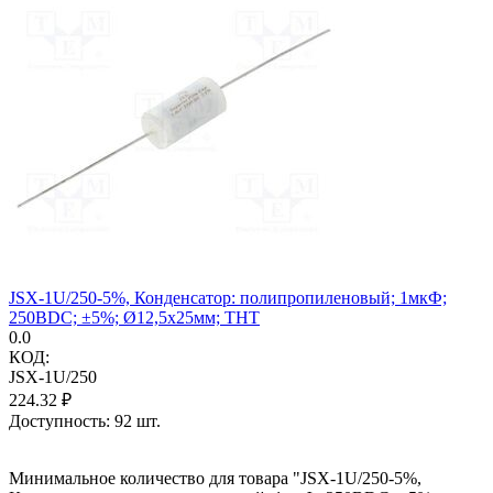
JSX-1U/250-5%, Конденсатор: полипропиленовый; 1мкФ;
250ВDC; ±5%; Ø12,5x25мм; THT
0.0
КОД:
JSX-1U/250
224.32
₽
Доступность:
92 шт.
Минимальное количество для товара "JSX-1U/250-5%,