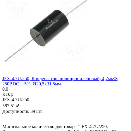
JFX-4.7U/250, Конденсатор: полипропиленовый; 4,7мкФ;
250ВDC; ±5%; Ø20,5x31,5мм
0.0
КОД:
JFX-4.7U/250
587.51
₽
Доступность:
39 шт.
Минимальное количество для товара "JFX-4.7U/250,