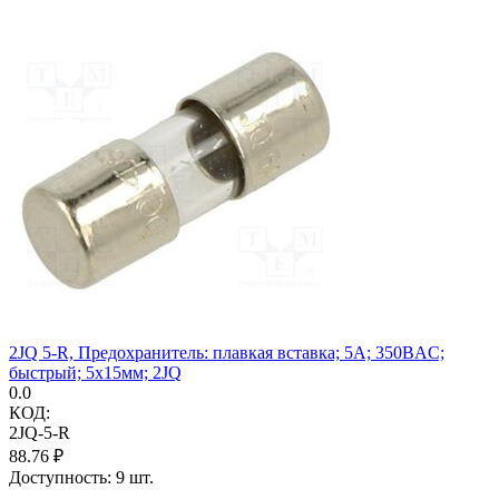
2JQ 5-R, Предохранитель: плавкая вставка; 5А; 350ВAC;
быстрый; 5x15мм; 2JQ
0.0
КОД:
2JQ-5-R
88.76
₽
Доступность:
9 шт.