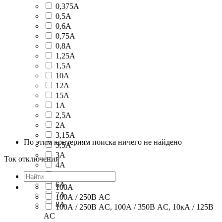
0,375А
0,5А
0,6А
0,75А
0,8А
1,25А
1,5А
10А
12А
15А
1А
2,5А
2А
3,15А
По этим критериям поиска ничего не найдено
3,5А
3А
Ток отключения
4А
5А
6А
100А
7А
100А / 250В AC
8А
100А / 250В AC, 100А / 350В AC, 10кА / 125В
AC