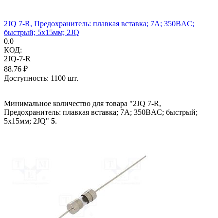
2JQ 7-R, Предохранитель: плавкая вставка; 7А; 350ВAC;
быстрый; 5x15мм; 2JQ
0.0
КОД:
2JQ-7-R
88.76
₽
Доступность:
1100 шт.
Минимальное количество для товара "2JQ 7-R,
Предохранитель: плавкая вставка; 7А; 350ВAC; быстрый;
5x15мм; 2JQ"
5
.