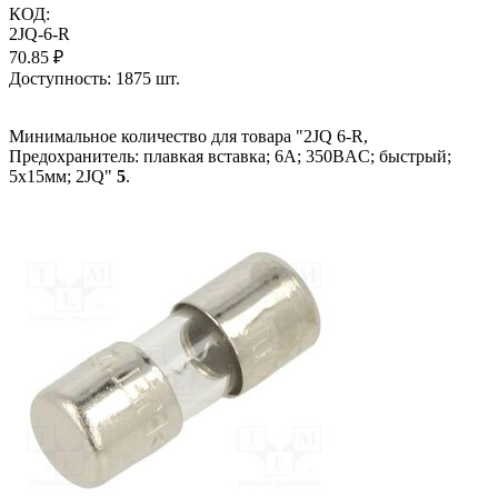
КОД:
2JQ-6-R
70.85
₽
Доступность:
1875 шт.
Минимальное количество для товара "2JQ 6-R,
Предохранитель: плавкая вставка; 6А; 350ВAC; быстрый;
5x15мм; 2JQ"
5
.