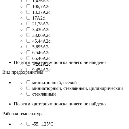
1,426А2с
106,7А2с
13,37А2с
17А2с
21,78А2с
3,436А2с
33,06А2с
45,44А2с
5,695А2с
6,546А2с
65,46А2с
По этим критериям поиска ничего не найдено
7,202А2с
9,454А2с
Вид предохранителя
миниатюрный, осевой
миниатюрный, стеклянный, цилиндрический
стеклянный
По этим критериям поиска ничего не найдено
Рабочая температура
-55...125°C