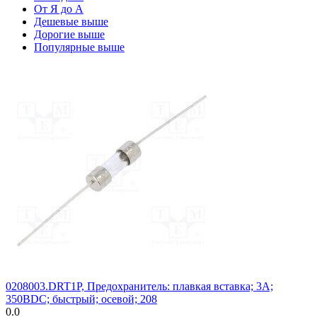
От Я до А
Дешевые выше
Дорогие выше
Популярные выше
0208003.DRT1P, Предохранитель: плавкая вставка; 3А;
350ВDC; быстрый; осевой; 208
0.0