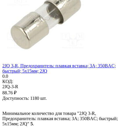
2JQ 3-R, Предохранитель: плавкая вставка; 3А; 350ВAC;
быстрый; 5x15мм; 2JQ
0.0
КОД:
2JQ-3-R
88.76
₽
Доступность:
1180 шт.
Минимальное количество для товара "2JQ 3-R,
Предохранитель: плавкая вставка; 3А; 350ВAC; быстрый;
5x15мм; 2JQ"
5
.