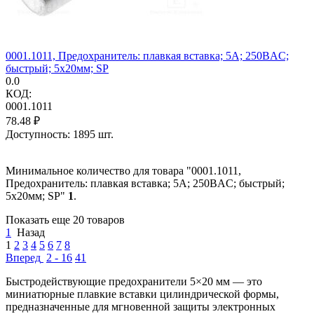
0001.1011, Предохранитель: плавкая вставка; 5А; 250ВAC;
быстрый; 5x20мм; SP
0.0
КОД:
0001.1011
78.48
₽
Доступность:
1895 шт.
Минимальное количество для товара "0001.1011,
Предохранитель: плавкая вставка; 5А; 250ВAC; быстрый;
5x20мм; SP"
1
.
Показать еще 20 товаров
1
Назад
1
2
3
4
5
6
7
8
Вперед
2 - 16
41
Быстродействующие предохранители 5×20 мм — это
миниатюрные плавкие вставки цилиндрической формы,
предназначенные для мгновенной защиты электронных