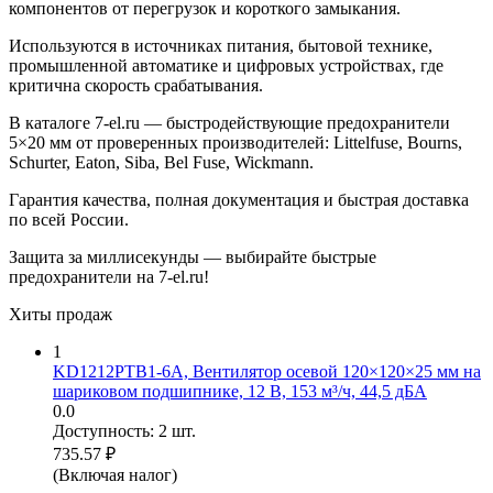
компонентов от перегрузок и короткого замыкания.
Используются в источниках питания, бытовой технике,
промышленной автоматике и цифровых устройствах, где
критична скорость срабатывания.
В каталоге 7-el.ru — быстродействующие предохранители
5×20 мм от проверенных производителей: Littelfuse, Bourns,
Schurter, Eaton, Siba, Bel Fuse, Wickmann.
Гарантия качества, полная документация и быстрая доставка
по всей России.
Защита за миллисекунды — выбирайте быстрые
предохранители на 7-el.ru!
Хиты продаж
1
KD1212PTB1-6A, Вентилятор осевой 120×120×25 мм на
шариковом подшипнике, 12 В, 153 м³/ч, 44,5 дБА
0.0
Доступность:
2 шт.
735.57
₽
(Включая налог)