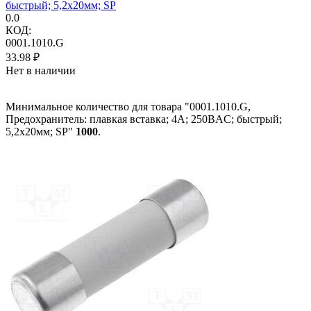
быстрый; 5,2x20мм; SP
0.0
КОД:
0001.1010.G
33.98
₽
Нет в наличии
Минимальное количество для товара "0001.1010.G,
Предохранитель: плавкая вставка; 4А; 250ВAC; быстрый;
5,2x20мм; SP"
1000
.