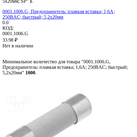
5x20мм; SP"
1
.
0001.1006.G, Предохранитель: плавкая вставка; 1,6А;
250ВAC; быстрый; 5,2x20мм
0.0
КОД:
0001.1006.G
33.98
₽
Нет в наличии
Минимальное количество для товара "0001.1006.G,
Предохранитель: плавкая вставка; 1,6А; 250ВAC; быстрый;
5,2x20мм"
1000
.