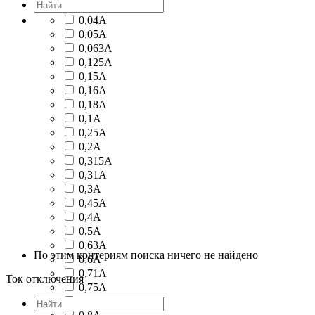
0,04А
0,05А
0,063А
0,125А
0,15А
0,16А
0,18А
0,1А
0,25А
0,2А
0,315А
0,31А
0,3А
0,45А
0,4А
0,5А
0,63А
По этим критериям поиска ничего не найдено
0,6А
0,71А
Ток отключения
0,75А
0,7А