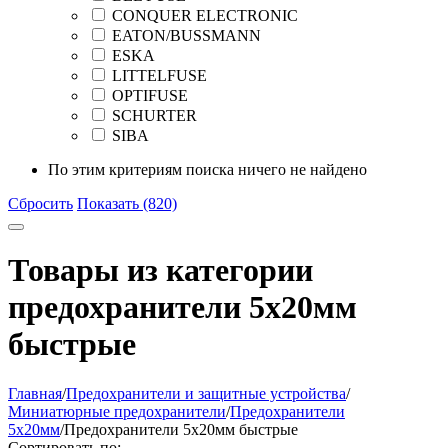
CONQUER ELECTRONIC
EATON/BUSSMANN
ESKA
LITTELFUSE
OPTIFUSE
SCHURTER
SIBA
По этим критериям поиска ничего не найдено
Сбросить
Показать (820)
Товары из категории
предохранители 5x20мм
быстрые
Главная
/
Предохранители и защитные устройства
/
Миниатюрные предохранители
/
Предохранители
5x20мм
/
Предохранители 5x20мм быстрые
Сортировать по: