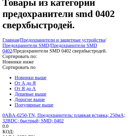
Товары из категории
предохранители smd 0402
сверхбыстродей.
Главная
/
Предохранители и защитные устройства
/
Предохранители SMD
/
Предохранители SMD
0402
/
Предохранители SMD 0402 сверхбыстродей.
Сортировать по:
Новинки ниже
Сортировать по
Новинки выше
От А до Я
От Я до А
Дешевые выше
Дорогие выше
Популярные выше
0ABA-0250-TN, Предохранитель: плавкая вставка; 250мА;
32ВDC; быстрый; SMD; 0402
0.0
КОД: