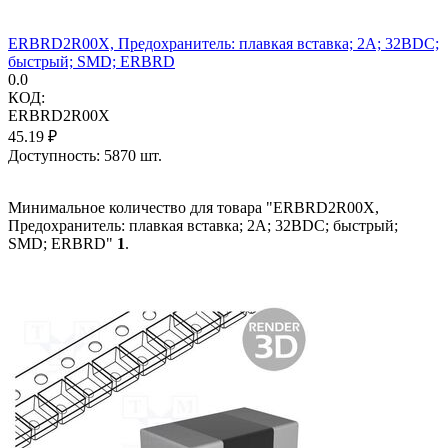
ERBRD2R00X, Предохранитель: плавкая вставка; 2А; 32ВDC;
быстрый; SMD; ERBRD
0.0
КОД:
ERBRD2R00X
45.19
₽
Доступность:
5870 шт.
Минимальное количество для товара "ERBRD2R00X,
Предохранитель: плавкая вставка; 2А; 32ВDC; быстрый;
SMD; ERBRD"
1
.