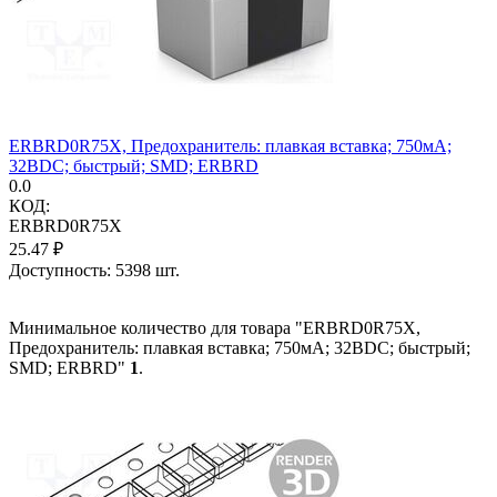
ERBRD0R75X, Предохранитель: плавкая вставка; 750мА;
32ВDC; быстрый; SMD; ERBRD
0.0
КОД:
ERBRD0R75X
25.47
₽
Доступность:
5398 шт.
Минимальное количество для товара "ERBRD0R75X,
Предохранитель: плавкая вставка; 750мА; 32ВDC; быстрый;
SMD; ERBRD"
1
.