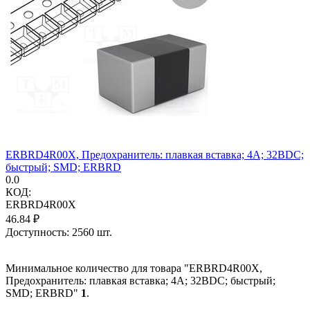
ERBRD4R00X, Предохранитель: плавкая вставка; 4А; 32ВDC;
быстрый; SMD; ERBRD
0.0
КОД:
ERBRD4R00X
46.84
₽
Доступность:
2560 шт.
Минимальное количество для товара "ERBRD4R00X,
Предохранитель: плавкая вставка; 4А; 32ВDC; быстрый;
SMD; ERBRD"
1
.