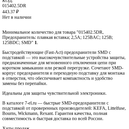
КОД:
015402.5DR
443.37
₽
Нет в наличии
Минимальное количество для товара "015402.5DR,
Предохранитель: плавкая вставка; 2,5А; 125ВAC; 125В;
125ВDC; SMD"
1
.
Быстродействующие (Fast-Act) предохранители SMD с
подставкой — это высокочувствительные устройства защиты,
предназначенные для мгновенного отключения цепи при
коротком замыкании или резкой перегрузке. Сочетают SMD-
корпус предохранителя и переходную подставку для монтажа
в отверстия, что обеспечивает компактность и удобство
замены без перепайки.
Идеальны для защиты чувствительной электроники.
В каталоге 7-el.ru — быстрые SMD-предохранители с
подставкой от проверенных производителей: KEFA, Littelfuse,
Bourns, Wickmann, Rexant. Гарантия качества, полная
совместимость и быстрая доставка по всей России.
Хиты продаж