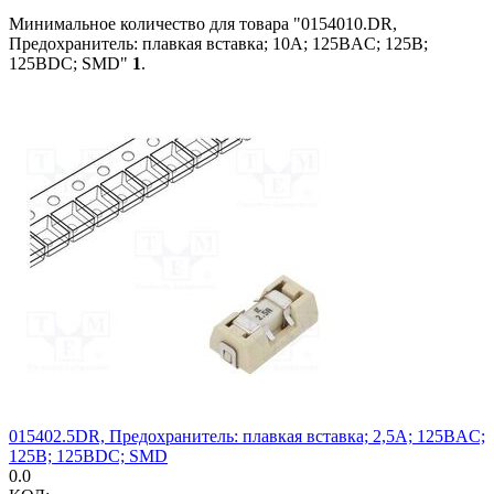
Минимальное количество для товара "0154010.DR,
Предохранитель: плавкая вставка; 10А; 125ВAC; 125В;
125ВDC; SMD"
1
.
015402.5DR, Предохранитель: плавкая вставка; 2,5А; 125ВAC;
125В; 125ВDC; SMD
0.0