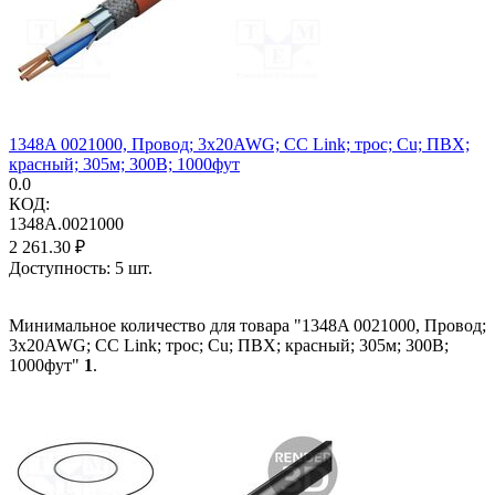
1348A 0021000, Провод; 3x20AWG; CC Link; трос; Cu; ПВХ;
красный; 305м; 300В; 1000фут
0.0
КОД:
1348A.0021000
2 261.30
₽
Доступность:
5 шт.
Минимальное количество для товара "1348A 0021000, Провод;
3x20AWG; CC Link; трос; Cu; ПВХ; красный; 305м; 300В;
1000фут"
1
.