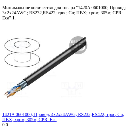
Минимальное количество для товара "1420A 0601000, Провод;
3x2x24AWG; RS232,RS422; трос; Cu; ПВХ; хром; 305м; CPR:
Eca"
1
.
1421A 0601000, Провод; 4x2x24AWG; RS232,RS422; трос; Cu;
ПВХ; хром; 305м; CPR: Eca
0.0