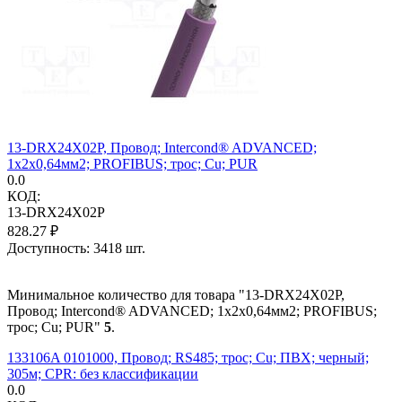
13-DRX24X02P, Провод; Intercond® ADVANCED;
1x2x0,64мм2; PROFIBUS; трос; Cu; PUR
0.0
КОД:
13-DRX24X02P
828.27
₽
Доступность:
3418 шт.
Минимальное количество для товара "13-DRX24X02P,
Провод; Intercond® ADVANCED; 1x2x0,64мм2; PROFIBUS;
трос; Cu; PUR"
5
.
133106A 0101000, Провод; RS485; трос; Cu; ПВХ; черный;
305м; CPR: без классификации
0.0