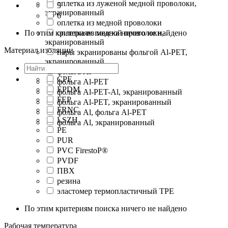
оплетка из луженой медной проволоки,
5
экранированный
6
оплетка из медной проволоки
По этим критериям поиска ничего не найдено
оплетка из медной проволоки,
экранированный
Материал изоляции
пары экранированы фольгой Al-PET,
экранированный
фольга Al
CPE
фольга Al-PET
EPDM
фольга Al-PET-Al, экранированный
FEP
фольга Al-PET, экранированный
FRNC
фольга Al, фольга Al-PET
LSZH
фольга Al, экранированный
PE
PUR
PVC FirestoP®
PVDF
ПВХ
резина
эластомер термопластичный TPE
По этим критериям поиска ничего не найдено
Рабочая температура