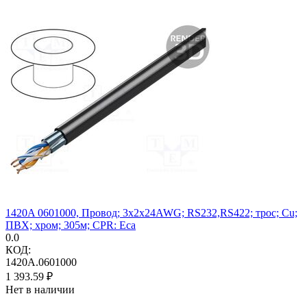
1420A 0601000, Провод; 3x2x24AWG; RS232,RS422; трос; Cu;
ПВХ; хром; 305м; CPR: Eca
0.0
КОД:
1420A.0601000
1 393.59
₽
Нет в наличии