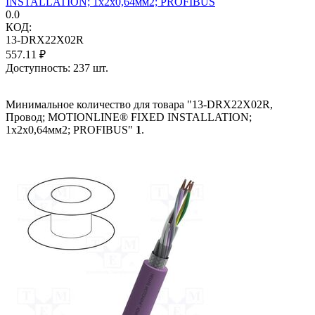
INSTALLATION; 1x2x0,64мм2; PROFIBUS
0.0
КОД:
13-DRX22X02R
557.11
₽
Доступность:
237 шт.
Минимальное количество для товара "13-DRX22X02R,
Провод; MOTIONLINE® FIXED INSTALLATION;
1x2x0,64мм2; PROFIBUS"
1
.