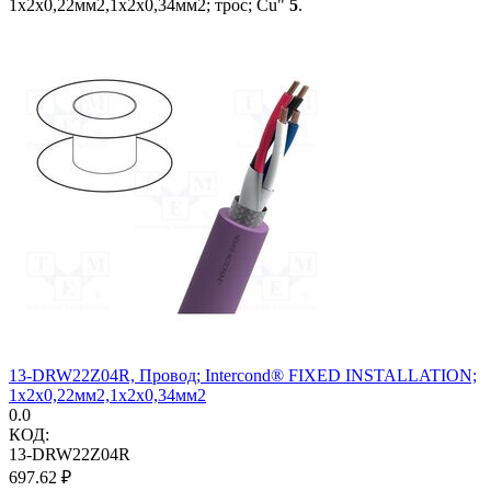
1x2x0,22мм2,1x2x0,34мм2; трос; Cu"
5
.
13-DRW22Z04R, Провод; Intercond® FIXED INSTALLATION;
1x2x0,22мм2,1x2x0,34мм2
0.0
КОД:
13-DRW22Z04R
697.62
₽