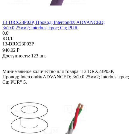
13-DRX23P03P, Провод; Intercond® ADVANCED;
3x2x0,25мм2; Interbus; трос; Cu; PUR
0.0
КОД:
13-DRX23P03P
940.02
₽
Доступность:
123 шт.
Минимальное количество для товара "13-DRX23P03P,
Провод; Intercond® ADVANCED; 3x2x0,25мм2; Interbus; трос;
Cu; PUR"
5
.