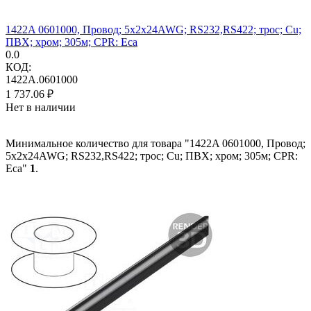
1422A 0601000, Провод; 5x2x24AWG; RS232,RS422; трос; Cu;
ПВХ; хром; 305м; CPR: Eca
0.0
КОД:
1422A.0601000
1 737.06
₽
Нет в наличии
Минимальное количество для товара "1422A 0601000, Провод;
5x2x24AWG; RS232,RS422; трос; Cu; ПВХ; хром; 305м; CPR:
Eca"
1
.