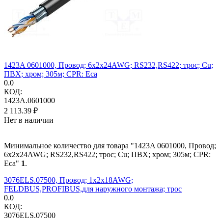
1423A 0601000, Провод; 6x2x24AWG; RS232,RS422; трос; Cu;
ПВХ; хром; 305м; CPR: Eca
0.0
КОД:
1423A.0601000
2 113.39
₽
Нет в наличии
Минимальное количество для товара "1423A 0601000, Провод;
6x2x24AWG; RS232,RS422; трос; Cu; ПВХ; хром; 305м; CPR:
Eca"
1
.
3076ELS.07500, Провод; 1x2x18AWG;
FELDBUS,PROFIBUS,для наружного монтажа; трос
0.0
КОД:
3076ELS.07500