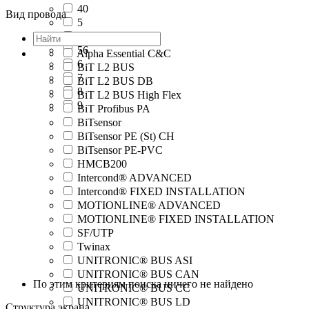
40
Вид провода
5
50
56
Alpha Essential C&C
6
BiT L2 BUS
7
BiT L2 BUS DB
8
BiT L2 BUS High Flex
9
BiT Profibus PA
BiTsensor
BiTsensor PE (St) CH
BiTsensor PE-PVC
HMCB200
Intercond® ADVANCED
Intercond® FIXED INSTALLATION
MOTIONLINE® ADVANCED
MOTIONLINE® FIXED INSTALLATION
SF/UTP
Twinax
UNITRONIC® BUS ASI
UNITRONIC® BUS CAN
По этим критериям поиска ничего не найдено
UNITRONIC® BUS CC
UNITRONIC® BUS LD
Структура экрана