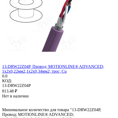
13-DRW22Z04P, Провод; MOTIONLINE® ADVANCED;
1x2x0,22мм2,1x2x0,34мм2; трос; Cu
0.0
КОД:
13-DRW22Z04P
813.48
₽
Нет в наличии
Минимальное количество для товара "13-DRW22Z04P,
Провод; MOTIONLINE® ADVANCED;