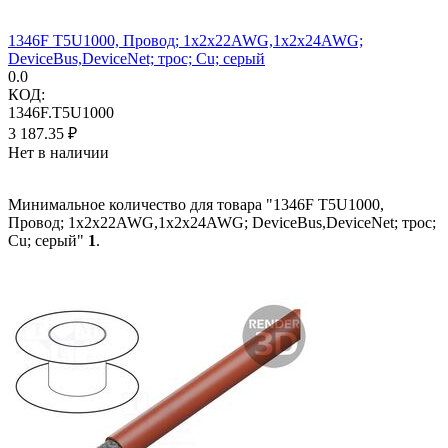
1346F T5U1000, Провод; 1x2x22AWG,1x2x24AWG;
DeviceBus,DeviceNet; трос; Cu; серый
0.0
КОД:
1346F.T5U1000
3 187.35
₽
Нет в наличии
Минимальное количество для товара "1346F T5U1000,
Провод; 1x2x22AWG,1x2x24AWG; DeviceBus,DeviceNet; трос;
Cu; серый"
1
.