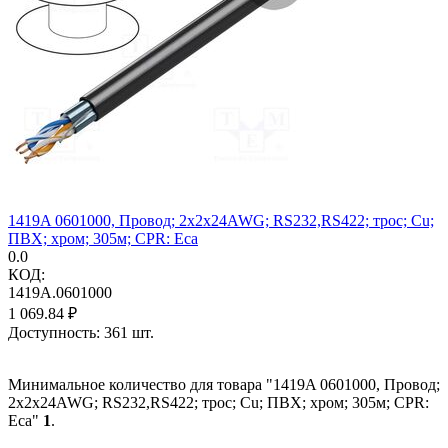
1419A 0601000, Провод; 2x2x24AWG; RS232,RS422; трос; Cu;
ПВХ; хром; 305м; CPR: Eca
0.0
КОД:
1419A.0601000
1 069.84
₽
Доступность:
361 шт.
Минимальное количество для товара "1419A 0601000, Провод;
2x2x24AWG; RS232,RS422; трос; Cu; ПВХ; хром; 305м; CPR:
Eca"
1
.