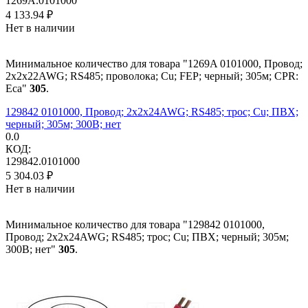
1269A.0101000
4 133.94
₽
Нет в наличии
Минимальное количество для товара "1269A 0101000, Провод;
2x2x22AWG; RS485; проволока; Cu; FEP; черный; 305м; CPR:
Eca"
305
.
129842 0101000, Провод; 2x2x24AWG; RS485; трос; Cu; ПВХ;
черный; 305м; 300В; нет
0.0
КОД:
129842.0101000
5 304.03
₽
Нет в наличии
Минимальное количество для товара "129842 0101000,
Провод; 2x2x24AWG; RS485; трос; Cu; ПВХ; черный; 305м;
300В; нет"
305
.