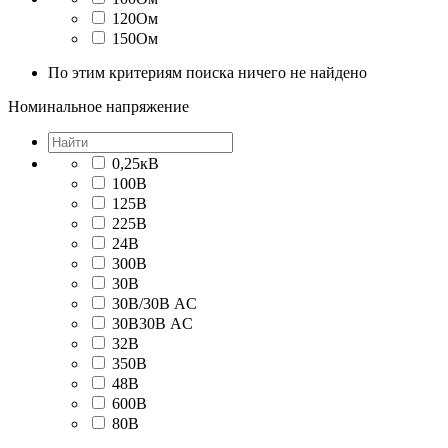
120Ом
150Ом
По этим критериям поиска ничего не найдено
Номинальное напряжение
0,25кВ
100В
125В
225В
24В
300В
30В
30В/30В AC
30В30В AC
32В
350В
48В
600В
80В