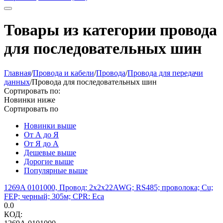
Товары из категории провода
для последовательных шин
Главная
/
Провода и кабели
/
Провода
/
Провода для передачи
данных
/
Провода для последовательных шин
Сортировать по:
Новинки ниже
Сортировать по
Новинки выше
От А до Я
От Я до А
Дешевые выше
Дорогие выше
Популярные выше
1269A 0101000, Провод; 2x2x22AWG; RS485; проволока; Cu;
FEP; черный; 305м; CPR: Eca
0.0
КОД: