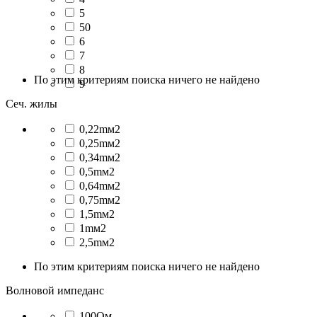
5
50
6
7
8
По этим критериям поиска ничего не найдено
9
Сеч. жилы
0,22mм2
0,25mм2
0,34mм2
0,5mм2
0,64mм2
0,75mм2
1,5mм2
1mм2
2,5mм2
По этим критериям поиска ничего не найдено
Волновой импеданс
100Ом