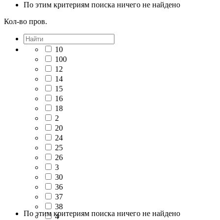
По этим критериям поиска ничего не найдено
Кол-во пров.
10
100
12
14
15
16
18
2
20
24
25
26
3
30
36
37
38
По этим критериям поиска ничего не найдено
4