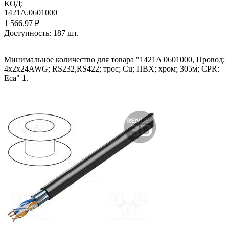
КОД:
1421A.0601000
1 566.97
₽
Доступность:
187 шт.
Минимальное количество для товара "1421A 0601000, Провод;
4x2x24AWG; RS232,RS422; трос; Cu; ПВХ; хром; 305м; CPR:
Eca"
1
.