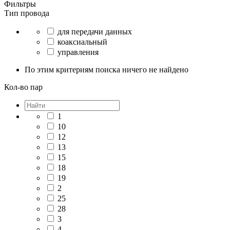
Фильтры
Тип провода
для передачи данных
коаксиальный
управления
По этим критериям поиска ничего не найдено
Кол-во пар
1
10
12
13
15
18
19
2
25
28
3
4