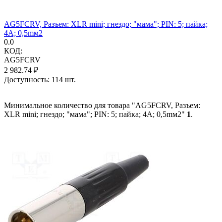
AG5FCRV, Разъем: XLR mini; гнездо; "мама"; PIN: 5; пайка;
4А; 0,5mм2
0.0
КОД:
AG5FCRV
2 982.74
₽
Доступность:
114 шт.
Минимальное количество для товара "AG5FCRV, Разъем:
XLR mini; гнездо; "мама"; PIN: 5; пайка; 4А; 0,5mм2"
1
.