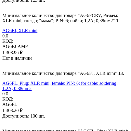
Доступность:
125 шт.
Минимальное количество для товара "AG6FCRV, Разъем:
XLR mini; гнездо; "мама"; PIN: 6; пайка; 1,2А; 0,38mм2"
1
.
AG6FJ, XLR mini
0.0
КОД:
AG6FJ-AMP
1 308.96
₽
Нет в наличии
Минимальное количество для товара "AG6FJ, XLR mini"
13
.
AG6FL, Plug; XLR mini; female; PIN: 6; for cable; soldering;
1.2A; 0.38mm2
0.0
КОД:
AG6FL
1 303.20
₽
Доступность:
100 шт.