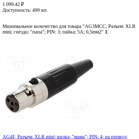
1 099.42
₽
Доступность:
499 шт.
Минимальное количество для товара "AG3MCC, Разъем: XLR
mini; гнездо; "папа"; PIN: 3; пайка; 5А; 0,5mм2"
1
.
AG4F, Разъем: XLR mini; вилка; "мама"; PIN: 4; на провод;