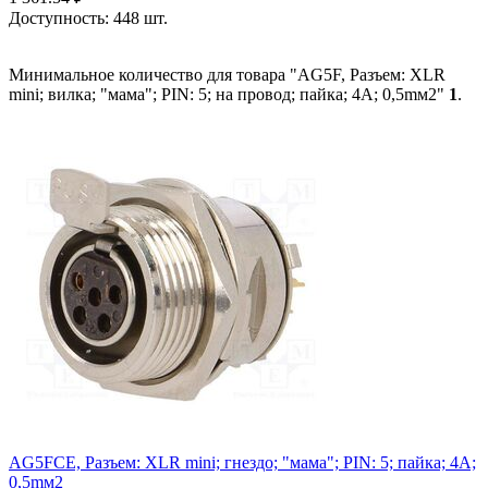
Доступность:
448 шт.
Минимальное количество для товара "AG5F, Разъем: XLR
mini; вилка; "мама"; PIN: 5; на провод; пайка; 4А; 0,5mм2"
1
.
AG5FCE, Разъем: XLR mini; гнездо; "мама"; PIN: 5; пайка; 4А;
0,5mм2