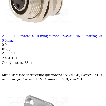
AG3FCE, Разъем: XLR mini; гнездо; "мама"; PIN: 3; пайка; 5А;
0,5mм2
0.0
КОД:
AG3FCE
2 451.11
₽
Доступность:
83 шт.
Минимальное количество для товара "AG3FCE, Разъем: XLR
mini; гнездо; "мама"; PIN: 3; пайка; 5А; 0,5mм2"
1
.