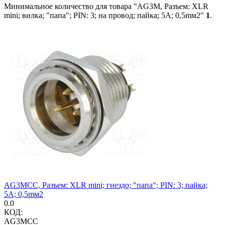
Минимальное количество для товара "AG3M, Разъем: XLR
mini; вилка; "папа"; PIN: 3; на провод; пайка; 5А; 0,5mм2"
1
.
AG3MCC, Разъем: XLR mini; гнездо; "папа"; PIN: 3; пайка;
5А; 0,5mм2
0.0
КОД:
AG3MCC