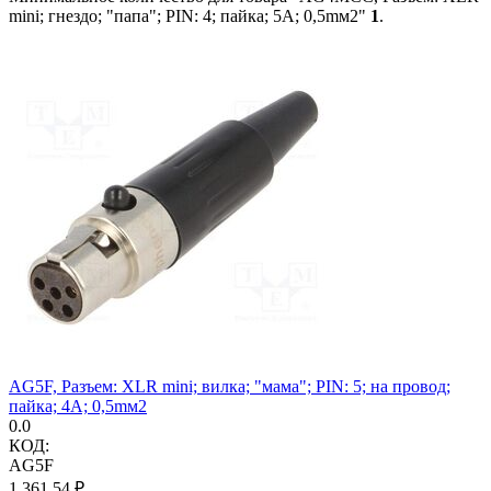
mini; гнездо; "папа"; PIN: 4; пайка; 5А; 0,5mм2"
1
.
AG5F, Разъем: XLR mini; вилка; "мама"; PIN: 5; на провод;
пайка; 4А; 0,5mм2
0.0
КОД:
AG5F
1 361.54
₽