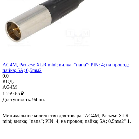
AG4M, Разъем: XLR mini; вилка; "папа"; PIN: 4; на провод;
пайка; 5А; 0,5mм2
0.0
КОД:
AG4M
1 259.65
₽
Доступность:
94 шт.
Минимальное количество для товара "AG4M, Разъем: XLR
mini; вилка; "папа"; PIN: 4; на провод; пайка; 5А; 0,5mм2"
1
.