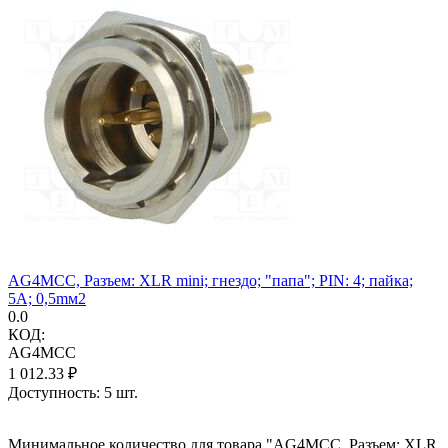
AG4MCC, Разъем: XLR mini; гнездо; "папа"; PIN: 4; пайка;
5А; 0,5mм2
0.0
КОД:
AG4MCC
1 012.33
₽
Доступность:
5 шт.
Минимальное количество для товара "AG4MCC, Разъем: XLR