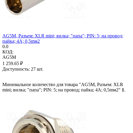
AG5M, Разъем: XLR mini; вилка; "папа"; PIN: 5; на провод;
пайка; 4А; 0,5mм2
0.0
КОД:
AG5M
1 259.65
₽
Доступность:
27 шт.
Минимальное количество для товара "AG5M, Разъем: XLR
mini; вилка; "папа"; PIN: 5; на провод; пайка; 4А; 0,5mм2"
1
.