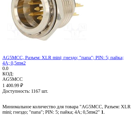
AG5MCC, Разъем: XLR mini; гнездо; "папа"; PIN: 5; пайка;
4А; 0,5mм2
0.0
КОД:
AG5MCC
1 400.99
₽
Доступность:
1167 шт.
Минимальное количество для товара "AG5MCC, Разъем: XLR
mini; гнездо; "папа"; PIN: 5; пайка; 4А; 0,5mм2"
1
.