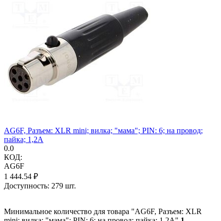
AG6F, Разъем: XLR mini; вилка; "мама"; PIN: 6; на провод;
пайка; 1,2А
0.0
КОД:
AG6F
1 444.54
₽
Доступность:
279 шт.
Минимальное количество для товара "AG6F, Разъем: XLR
mini; вилка; "мама"; PIN: 6; на провод; пайка; 1,2А"
1
.