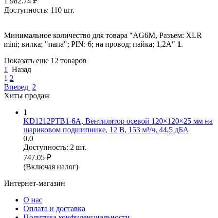
1 982.74
₽
Доступность:
110 шт.
Минимальное количество для товара "AG6M, Разъем: XLR
mini; вилка; "папа"; PIN: 6; на провод; пайка; 1,2А"
1
.
Показать еще 12 товаров
1
Назад
1
2
Вперед
2
Хиты продаж
1
KD1212PTB1-6A, Вентилятор осевой 120×120×25 мм на
шариковом подшипнике, 12 В, 153 м³/ч, 44,5 дБА
0.0
Доступность:
2 шт.
747.05
₽
(Включая налог)
Интернет-магазин
О нас
Оплата и доставка
Политика конфиденциальности