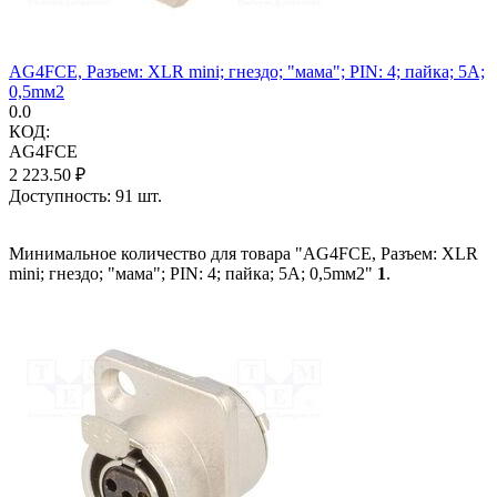
AG4FCE, Разъем: XLR mini; гнездо; "мама"; PIN: 4; пайка; 5А;
0,5mм2
0.0
КОД:
AG4FCE
2 223.50
₽
Доступность:
91 шт.
Минимальное количество для товара "AG4FCE, Разъем: XLR
mini; гнездо; "мама"; PIN: 4; пайка; 5А; 0,5mм2"
1
.