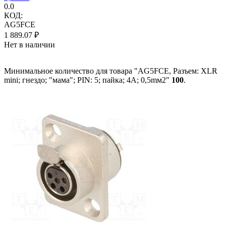
0.0
КОД:
AG5FCE
1 889.07
₽
Нет в наличии
Минимальное количество для товара "AG5FCE, Разъем: XLR
mini; гнездо; "мама"; PIN: 5; пайка; 4А; 0,5mм2"
100
.