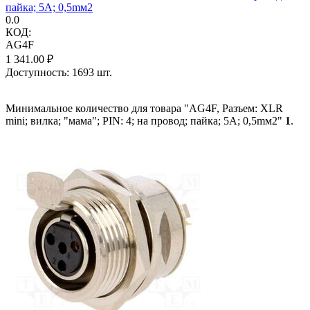
пайка; 5А; 0,5mм2
0.0
КОД:
AG4F
1 341.00
₽
Доступность:
1693 шт.
Минимальное количество для товара "AG4F, Разъем: XLR
mini; вилка; "мама"; PIN: 4; на провод; пайка; 5А; 0,5mм2"
1
.