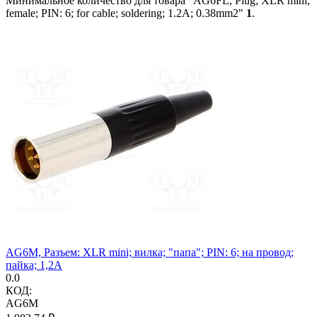
Минимальное количество для товара "AG6FL, Plug; XLR mini;
female; PIN: 6; for cable; soldering; 1.2A; 0.38mm2"
1
.
AG6M, Разъем: XLR mini; вилка; "папа"; PIN: 6; на провод;
пайка; 1,2А
0.0
КОД:
AG6M