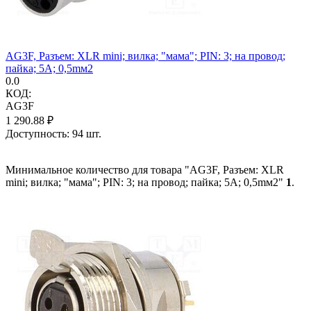
AG3F, Разъем: XLR mini; вилка; "мама"; PIN: 3; на провод;
пайка; 5А; 0,5mм2
0.0
КОД:
AG3F
1 290.88
₽
Доступность:
94 шт.
Минимальное количество для товара "AG3F, Разъем: XLR
mini; вилка; "мама"; PIN: 3; на провод; пайка; 5А; 0,5mм2"
1
.