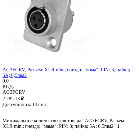
AG3FCRV, Разъем: XLR mini; гнездо; "мама"; PIN: 3; пайка;
5А; 0,5mм2
0.0
КОД:
AG3FCRV
2 285.13
₽
Доступность:
137 шт.
Минимальное количество для товара "AG3FCRV, Разъем:
XLR mini; гнездо; "мама"; PIN: 3; пайка; 5А; 0,5mм2"
1
.