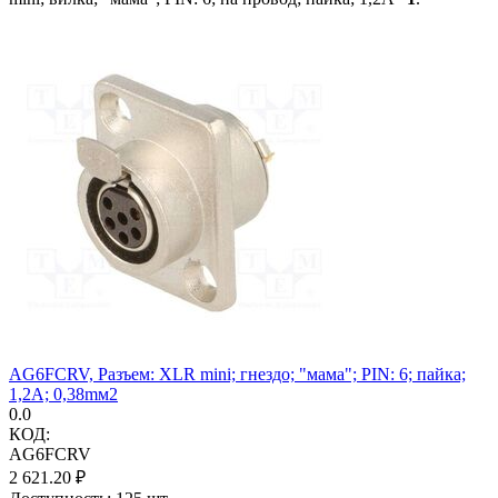
AG6FCRV, Разъем: XLR mini; гнездо; "мама"; PIN: 6; пайка;
1,2А; 0,38mм2
0.0
КОД:
AG6FCRV
2 621.20
₽