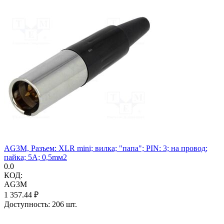
AG3M, Разъем: XLR mini; вилка; "папа"; PIN: 3; на провод;
пайка; 5А; 0,5mм2
0.0
КОД:
AG3M
1 357.44
₽
Доступность:
206 шт.