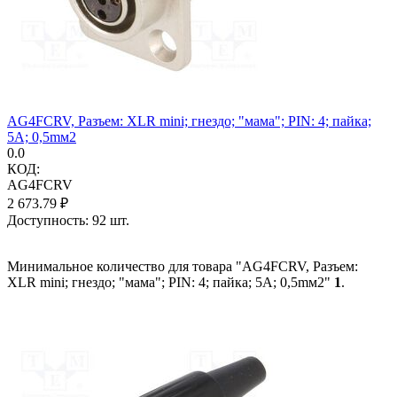
AG4FCRV, Разъем: XLR mini; гнездо; "мама"; PIN: 4; пайка;
5А; 0,5mм2
0.0
КОД:
AG4FCRV
2 673.79
₽
Доступность:
92 шт.
Минимальное количество для товара "AG4FCRV, Разъем:
XLR mini; гнездо; "мама"; PIN: 4; пайка; 5А; 0,5mм2"
1
.