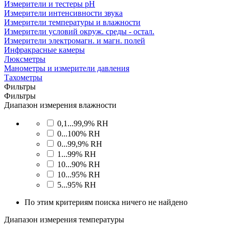
Измерители и тестеры pH
Измерители интенсивности звука
Измерители температуры и влажности
Измерители условий окруж. среды - остал.
Измерители электромагн. и магн. полей
Инфракрасные камеры
Люксметры
Манометры и измерители давления
Тахометры
Фильтры
Фильтры
Диапазон измерения влажности
0,1...99,9% RH
0...100% RH
0...99,9% RH
1...99% RH
10...90% RH
10...95% RH
5...95% RH
По этим критериям поиска ничего не найдено
Диапазон измерения температуры