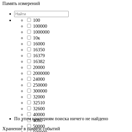
Память измерений
100
100000
1000000
10к
16000
16350
16379
16382
20000
2000000
24000
250000
300000
32000
32510
32600
40000
По этим критериям поиска ничего не найдено
4080
50000
Хранение в памяти событий