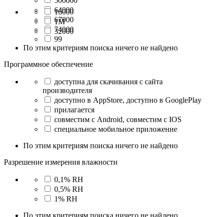
500000
64000
16000
67000
1М
74000
32000
99
По этим критериям поиска ничего не найдено
Программное обеспечение
доступна для скачивания с сайта
производителя
доступно в AppStore, доступно в GooglePlay
прилагается
совместим с Android, совместим с IOS
специальное мобильное приложение
По этим критериям поиска ничего не найдено
Разрешение измерения влажности
0,1% RH
0,5% RH
1% RH
По этим критериям поиска ничего не найдено