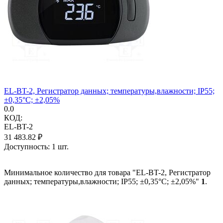
EL-BT-2, Регистратор данных; температуры,влажности; IP55;
±0,35°C; ±2,05%
0.0
КОД:
EL-BT-2
31 483.82
₽
Доступность:
1 шт.
Минимальное количество для товара "EL-BT-2, Регистратор
данных; температуры,влажности; IP55; ±0,35°C; ±2,05%"
1
.