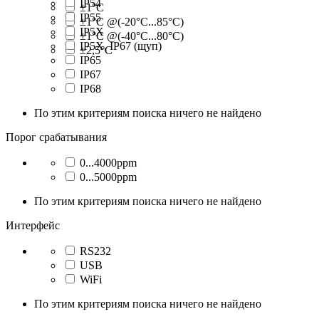
IP54
±1°C
IP55
±1°C @(-20°C...85°C)
IP5X
±1°C @(-40°C...80°C)
IP5X, IP67 (щуп)
±2,5°C
IP65
IP67
IP68
По этим критериям поиска ничего не найдено
Порог срабатывания
0...4000ppm
0...5000ppm
По этим критериям поиска ничего не найдено
Интерфейс
RS232
USB
WiFi
По этим критериям поиска ничего не найдено