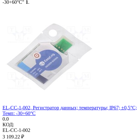
-30÷60°C"
1
.
EL-CC-1-002, Регистратор данных; температуры; IP67; ±0,5°C;
Темп: -30÷60°C
0.0
КОД:
EL-CC-1-002
3 109.22
₽