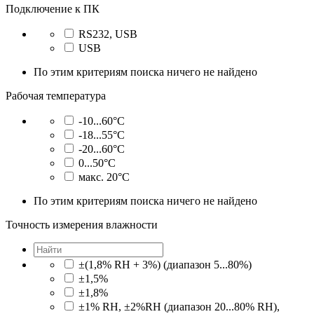
Подключение к ПК
RS232, USB
USB
По этим критериям поиска ничего не найдено
Рабочая температура
-10...60°C
-18...55°C
-20...60°C
0...50°C
макс. 20°C
По этим критериям поиска ничего не найдено
Точность измерения влажности
±(1,8% RH + 3%) (диапазон 5...80%)
±1,5%
±1,8%
±1% RH, ±2%RH (диапазон 20...80% RH),