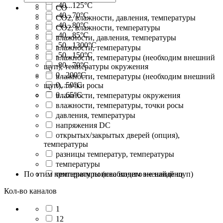
-40...125°C
CO
-40...70°C
CO2, влажности, давления, температуры
-40...80°C
CO2, влажности, температуры
-40...85°C
влажности, давления, температуры
-50...1300°C
влажности, температуры
-50...150°C
влажности, температуры (необходим внешний
-80...70°C
щуп), температуры окружения
0...200°C
влажности, температуры (необходим внешний
0...50°C
щуп), точки росы
0...65°C
влажности, температуры окружения
влажности, температуры, точки росы
давления, температуры
напряжения DC
открытых/закрытых дверей (опция),
температуры
разницы температур, температуры
температуры
По этим критериям поиска ничего не найдено
температуры (необходим внешний щуп)
Кол-во каналов
1
12