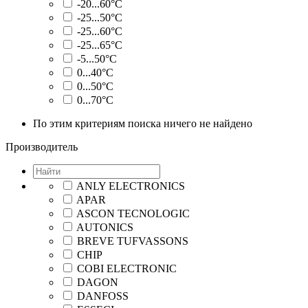
-20...60°C
-25...50°C
-25...60°C
-25...65°C
-5...50°C
0...40°C
0...50°C
0...70°C
По этим критериям поиска ничего не найдено
Производитель
ANLY ELECTRONICS
APAR
ASCON TECNOLOGIC
AUTONICS
BREVE TUFVASSONS
CHIP
COBI ELECTRONIC
DAGON
DANFOSS