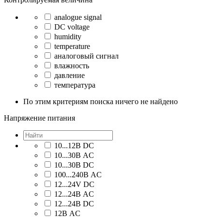
analogue signal
DC voltage
humidity
temperature
аналоговый сигнал
влажность
давление
температура
По этим критериям поиска ничего не найдено
Напряжение питания
10...12В DC
10...30В AC
10...30В DC
100...240В AC
12...24V DC
12...24В AC
12...24В DC
12В AC