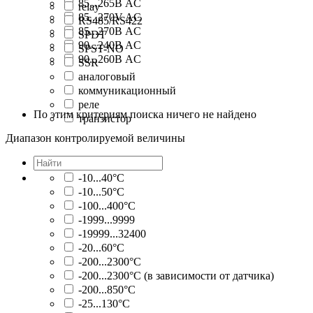
85...265В AC
relay
85...270V AC
RS485/RS422
85...270В AC
SPDT
90...240В AC
SPST-NO
90...260В AC
SSR
аналоговый
коммуникационный
реле
По этим критериям поиска ничего не найдено
транзистор
Диапазон контролируемой величины
-10...40°C
-10...50°C
-100...400°C
-1999...9999
-19999...32400
-20...60°C
-200...2300°C
-200...2300°C (в зависимости от датчика)
-200...850°C
-25...130°C