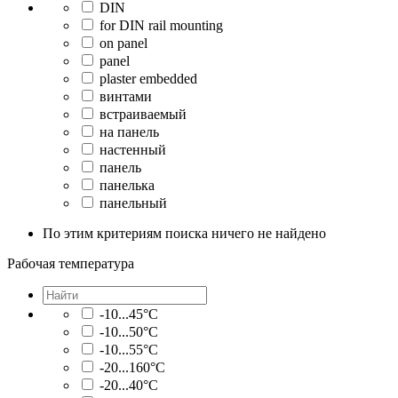
DIN
for DIN rail mounting
on panel
panel
plaster embedded
винтами
встраиваемый
на панель
настенный
панель
панелька
панельный
По этим критериям поиска ничего не найдено
Рабочая температура
-10...45°C
-10...50°C
-10...55°C
-20...160°C
-20...40°C