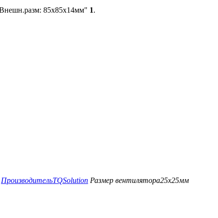
; Внешн.разм: 85x85x14мм"
1
.
Производитель
TQSolution
Размер вентилятора
25x25мм