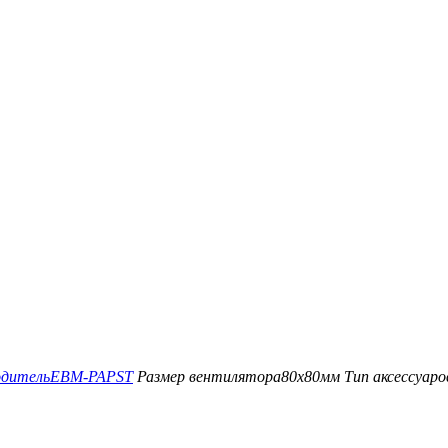
одитель
EBM-PAPST
Размер вентилятора
80x80мм
Тип аксессуар