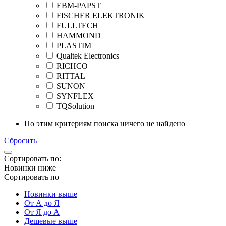
EBM-PAPST
FISCHER ELEKTRONIK
FULLTECH
HAMMOND
PLASTIM
Qualtek Electronics
RICHCO
RITTAL
SUNON
SYNFLEX
TQSolution
По этим критериям поиска ничего не найдено
Сбросить
Сортировать по:
Новинки ниже
Сортировать по
Новинки выше
От А до Я
От Я до А
Дешевые выше