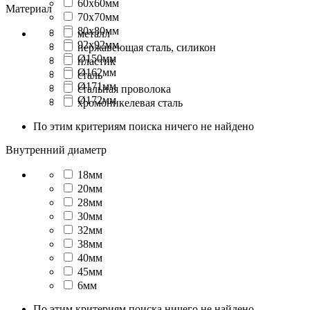
60x60мм
Материал
70x70мм
80x80мм
металл
92x92мм
нержавеющая сталь, силикон
Ø150мм
пластик
Ø162мм
сталь
Ø171мм
стальная проволока
Ø172мм
хромоникелевая сталь
По этим критериям поиска ничего не найдено
Внутренний диаметр
18мм
20мм
28мм
30мм
32мм
38мм
40мм
45мм
6мм
По этим критериям поиска ничего не найдено