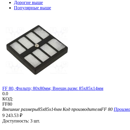
Дорогие выше
Популярные выше
FF 80, Фильтр; 80x80мм; Внешн.разм: 85x85x14мм
0.0
КОД:
FF80
Внешние размеры
85x85x14мм
Код производителя
FF 80
Произв
9 243.53
₽
Доступность:
3 шт.