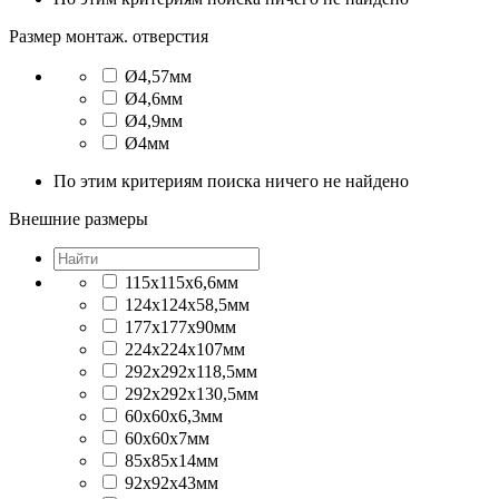
Размер монтаж. отверстия
Ø4,57мм
Ø4,6мм
Ø4,9мм
Ø4мм
По этим критериям поиска ничего не найдено
Внешние размеры
115x115x6,6мм
124x124x58,5мм
177x177x90мм
224x224x107мм
292x292x118,5мм
292x292x130,5мм
60x60x6,3мм
60x60x7мм
85x85x14мм
92x92x43мм