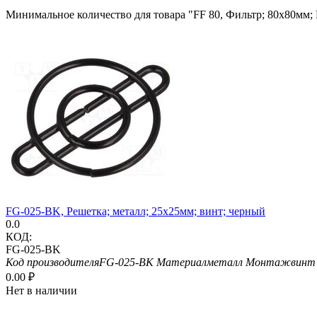
Минимальное количество для товара "FF 80, Фильтр; 80x80мм
FG-025-BK, Решетка; металл; 25x25мм; винт; черный
0.0
КОД:
FG-025-BK
Код производителя
FG-025-BK
Материал
металл
Монтаж
винт
0.00
₽
Нет в наличии