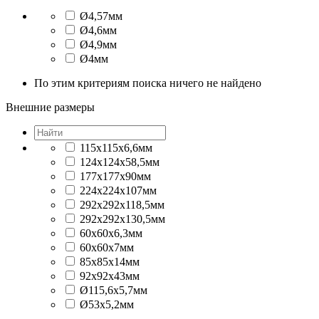
Ø4,57мм
Ø4,6мм
Ø4,9мм
Ø4мм
По этим критериям поиска ничего не найдено
Внешние размеры
115x115x6,6мм
124x124x58,5мм
177x177x90мм
224x224x107мм
292x292x118,5мм
292x292x130,5мм
60x60x6,3мм
60x60x7мм
85x85x14мм
92x92x43мм
Ø115,6x5,7мм
Ø53x5,2мм