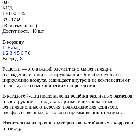
0.0
КОД:
LFT60FI45
333.17
₽
(Включая налог)
Доступность:
40 шт.
В корзину
1
Назад
1
2
3
4
5
6
7
8
Вперед
8
Решётки — это важный элемент систем вентиляции,
охлаждения и защиты оборудования. Они обеспечивают
циркуляцию воздуха, защищают внутренние компоненты от
пыли, мусора и механических повреждений.
В каталоге 7-el.ru представлены решётки различных размеров
и конструкций — под стандартные и нестандартные
вентиляционные отверстия, подходящие для корпусов,
шкафов, серверных, бытовой и промышленной техники.
Изготовлены из прочных материалов, устойчивых к коррозии
и износу.