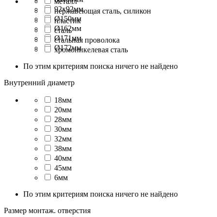
металл
92x92мм
нержавеющая сталь, силикон
Ø150мм
пластик
Ø162мм
сталь
Ø171мм
стальная проволока
Ø172мм
хромоникелевая сталь
По этим критериям поиска ничего не найдено
Внутренний диаметр
18мм
20мм
28мм
30мм
32мм
38мм
40мм
45мм
6мм
По этим критериям поиска ничего не найдено
Размер монтаж. отверстия