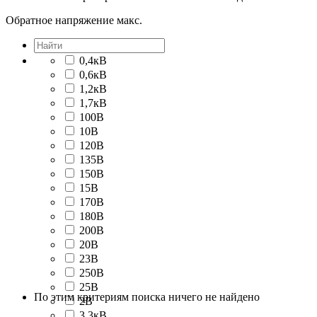
Обратное напряжение макс.
0,4кВ
0,6кВ
1,2кВ
1,7кВ
100В
10В
120В
135В
150В
15В
170В
180В
200В
20В
23В
250В
25В
По этим критериям поиска ничего не найдено
2В
3,3кВ