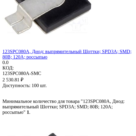
123SPC080A, Диод: выпрямительный Шоттки; SPD3A; SMD;
80В; 120А; россыпью
0.0
КОД:
123SPC080A-SMC
2 530.81
₽
Доступность:
100 шт.
Минимальное количество для товара "123SPC080A, Диод:
выпрямительный Шоттки; SPD3A; SMD; 80В; 120А;
россыпью"
1
.