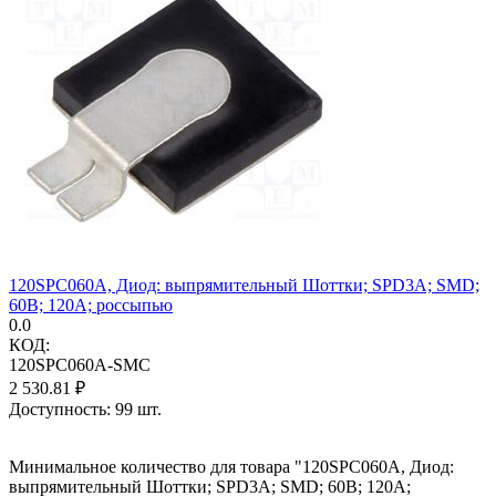
120SPC060A, Диод: выпрямительный Шоттки; SPD3A; SMD;
60В; 120А; россыпью
0.0
КОД:
120SPC060A-SMC
2 530.81
₽
Доступность:
99 шт.
Минимальное количество для товара "120SPC060A, Диод:
выпрямительный Шоттки; SPD3A; SMD; 60В; 120А;