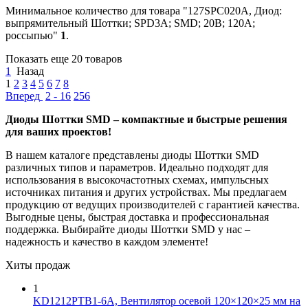
Минимальное количество для товара "127SPC020A, Диод:
выпрямительный Шоттки; SPD3A; SMD; 20В; 120А;
россыпью"
1
.
Показать еще 20 товаров
1
Назад
1
2
3
4
5
6
7
8
Вперед
2 - 16
256
Диоды Шоттки SMD – компактные и быстрые решения
для ваших проектов!
В нашем каталоге представлены диоды Шоттки SMD
различных типов и параметров. Идеально подходят для
использования в высокочастотных схемах, импульсных
источниках питания и других устройствах. Мы предлагаем
продукцию от ведущих производителей с гарантией качества.
Выгодные цены, быстрая доставка и профессиональная
поддержка. Выбирайте диоды Шоттки SMD у нас –
надежность и качество в каждом элементе!
Хиты продаж
1
KD1212PTB1-6A, Вентилятор осевой 120×120×25 мм на