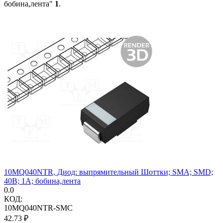
бобина,лента"
1
.
10MQ040NTR, Диод: выпрямительный Шоттки; SMA; SMD;
40В; 1А; бобина,лента
0.0
КОД:
10MQ040NTR-SMC
42.73
₽