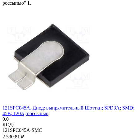
россыпью"
1
.
121SPC045A, Диод: выпрямительный Шоттки; SPD3A; SMD;
45В; 120А; россыпью
0.0
КОД:
121SPC045A-SMC
2 530.81
₽