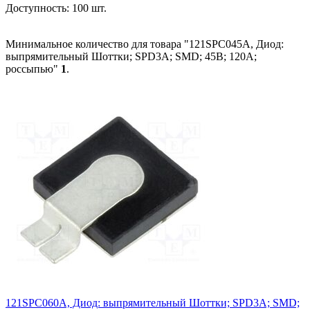
Доступность:
100 шт.
Минимальное количество для товара "121SPC045A, Диод:
выпрямительный Шоттки; SPD3A; SMD; 45В; 120А;
россыпью"
1
.
121SPC060A, Диод: выпрямительный Шоттки; SPD3A; SMD;