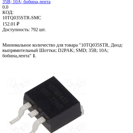
35В; 10А; бобина,лента
0.0
КОД:
10TQ035STR-SMC
152.01
₽
Доступность:
792 шт.
Минимальное количество для товара "10TQ035STR, Диод:
выпрямительный Шоттки; D2PAK; SMD; 35В; 10А;
бобина,лента"
1
.