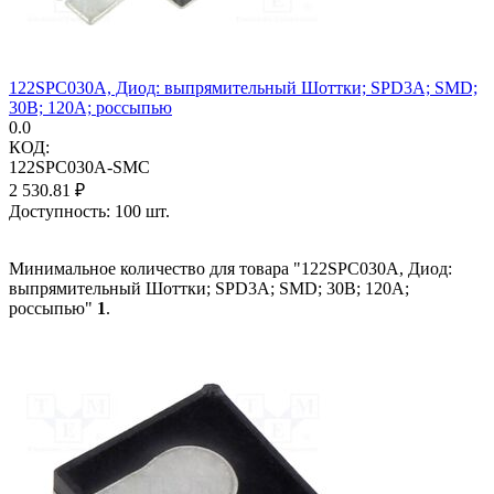
122SPC030A, Диод: выпрямительный Шоттки; SPD3A; SMD;
30В; 120А; россыпью
0.0
КОД:
122SPC030A-SMC
2 530.81
₽
Доступность:
100 шт.
Минимальное количество для товара "122SPC030A, Диод:
выпрямительный Шоттки; SPD3A; SMD; 30В; 120А;
россыпью"
1
.