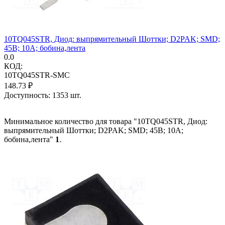
10TQ045STR, Диод: выпрямительный Шоттки; D2PAK; SMD;
45В; 10А; бобина,лента
0.0
КОД:
10TQ045STR-SMC
148.73
₽
Доступность:
1353 шт.
Минимальное количество для товара "10TQ045STR, Диод:
выпрямительный Шоттки; D2PAK; SMD; 45В; 10А;
бобина,лента"
1
.