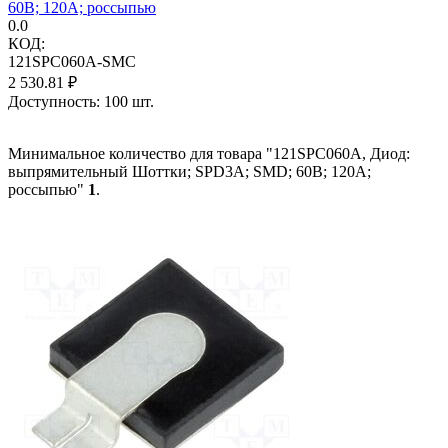
60В; 120А; россыпью
0.0
КОД:
121SPC060A-SMC
2 530.81
₽
Доступность:
100 шт.
Минимальное количество для товара "121SPC060A, Диод:
выпрямительный Шоттки; SPD3A; SMD; 60В; 120А;
россыпью"
1
.