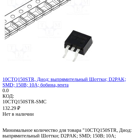
10CTQ150STR, Диод: выпрямительный Шоттки; D2PAK;
SMD; 150В; 10А; бобина,лента
0.0
КОД:
10CTQ150STR-SMC
132.29
₽
Нет в наличии
Минимальное количество для товара "10CTQ150STR, Диод:
выпрямительный Шоттки; D2PAK; SMD; 150В; 10А;