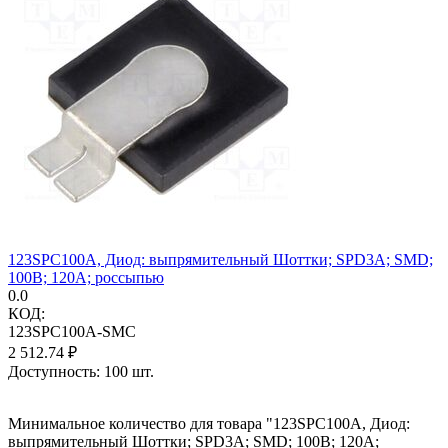
123SPC100A, Диод: выпрямительный Шоттки; SPD3A; SMD;
100В; 120А; россыпью
0.0
КОД:
123SPC100A-SMC
2 512.74
₽
Доступность:
100 шт.
Минимальное количество для товара "123SPC100A, Диод:
выпрямительный Шоттки; SPD3A; SMD; 100В; 120А;