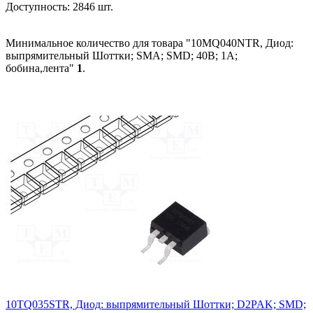
Доступность:
2846 шт.
Минимальное количество для товара "10MQ040NTR, Диод:
выпрямительный Шоттки; SMA; SMD; 40В; 1А;
бобина,лента"
1
.
10TQ035STR, Диод: выпрямительный Шоттки; D2PAK; SMD;