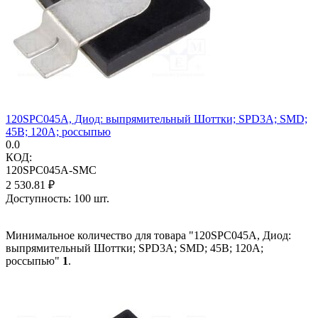
120SPC045A, Диод: выпрямительный Шоттки; SPD3A; SMD;
45В; 120А; россыпью
0.0
КОД:
120SPC045A-SMC
2 530.81
₽
Доступность:
100 шт.
Минимальное количество для товара "120SPC045A, Диод:
выпрямительный Шоттки; SPD3A; SMD; 45В; 120А;
россыпью"
1
.