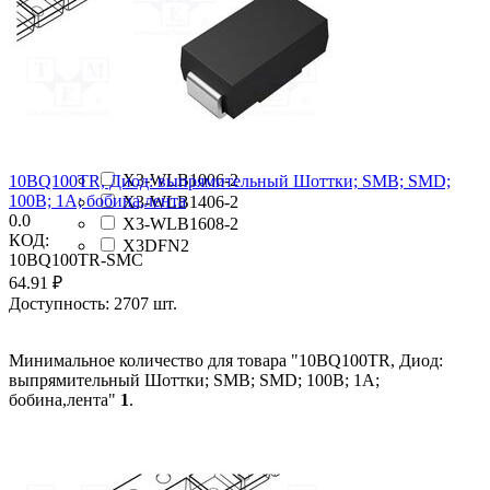
X1-DFN1411-3
X2-DFN1006-2
X2-DFN1006-3
X2DFN2
X2DFNW2
X3-DFN0603-2
X3-DSN1006-3
X3-WLB0603-2
X3-WLB1006-2
10BQ100TR, Диод: выпрямительный Шоттки; SMB; SMD;
100В; 1А; бобина,лента
X3-WLB1406-2
0.0
X3-WLB1608-2
КОД:
X3DFN2
10BQ100TR-SMC
64.91
₽
Доступность:
2707 шт.
Минимальное количество для товара "10BQ100TR, Диод:
выпрямительный Шоттки; SMB; SMD; 100В; 1А;
бобина,лента"
1
.