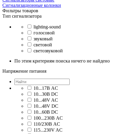
Сигнализационные колонки
Фильтры товаров
Тип сигнализатора
lighting-sound
голосовой
звуковый
световой
светозвуковой
По этим критериям поиска ничего не найдено
Напряжение питания
10...17В AC
10...30В DC
10...48V AC
10...48V DC
10...60В DC
100...230В AC
110/230В AC
115...230V AC