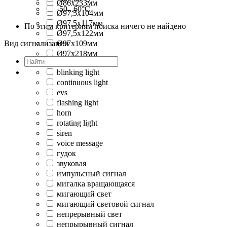
Ø86x233мм
-50...60°C
Ø97,5x104мм
Ø97,5x117мм
По этим критериям поиска ничего не найдено
Ø97,5x122мм
Вид сигнализации
Ø97x109мм
Ø97x218мм
Ø98x119мм
blinking light
continuous light
evs
flashing light
horn
rotating light
siren
voice message
гудок
звуковая
импульсный сигнал
мигалка вращающаяся
мигающий свет
мигающий световой сигнал
непрерывный свет
непрырывный сигнал