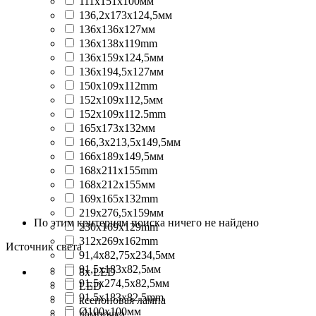
111x151x100мм
136,2x173x124,5мм
136x136x127мм
136x138x119mm
136x159x124,5мм
136x194,5x127мм
150x109x112mm
152x109x112,5мм
152x109x112.5mm
165x173x132мм
166,3x213,5x149,5мм
166x189x149,5мм
168x211x155mm
168x212x155мм
169x165x132mm
219x276,5x159мм
По этим критериям поиска ничего не найдено
230x169x129mm
312x269x162mm
Источник света
91,4x82,75x234,5мм
91,5x183x82,5мм
8x LED
91,5x274,5x82,5мм
LED
91.5x183x82.5mm
ксеноновая лампа
Ø100x100мм
лампочка