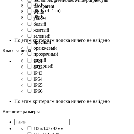
red/amber/green/blue/white/purple/cyan
97дБ
transparent
98dB (d=1 m)
white
98дБ
yellow
белый
желтый
зеленый
По этим критериям поиска ничего не найдено
красный
оранжевый
Класс защиты
прозрачный
синий
IP21
янтарный
IP23
IP43
IP54
IP65
IP66
По этим критериям поиска ничего не найдено
Внешние размеры
106x147x92мм