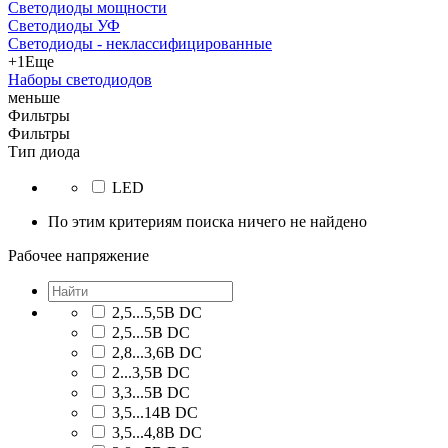
Светодиоды мощности
Светодиоды УФ
Светодиоды - неклассифицированные
+1
Еще
Наборы светодиодов
меньше
Фильтры
Фильтры
Тип диода
LED
По этим критериям поиска ничего не найдено
Рабочее напряжение
2,5...5,5В DC
2,5...5В DC
2,8...3,6В DC
2...3,5В DC
3,3...5В DC
3,5...14В DC
3,5...4,8В DC