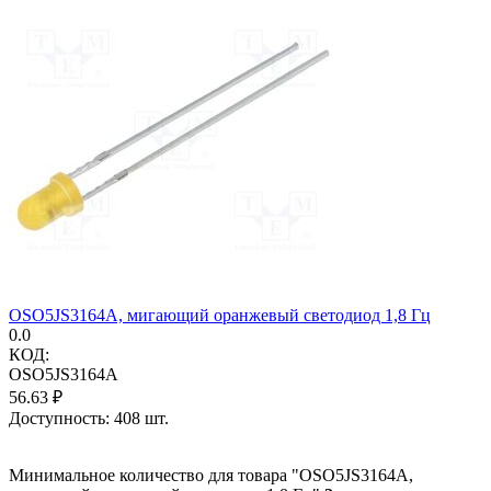
OSO5JS3164A, мигающий оранжевый светодиод 1,8 Гц
0.0
КОД:
OSO5JS3164A
56.63
₽
Доступность:
408 шт.
Минимальное количество для товара "OSO5JS3164A,