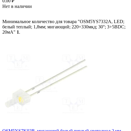
0.00
₽
Нет в наличии
Минимальное количество для товара "OSM5YS7332A, LED;
белый теплый; 1,8мм; мигающий; 220÷330мкд; 30°; 3÷5ВDC;
20мА"
1
.
OSM5YS7K92B, мигающий белый теплый светодиод 2 мм