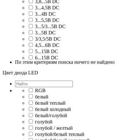
3,8...5В DC
3...4,5В DC
3...4В DC
3...5,5В DC
3...5/3...5В DC
3...5В DC
3/3,5/5В DC
4,5...6В DC
5...15В DC
6...15В DC
По этим критериям поиска ничего не найдено
Цвет диодa LED
RGB
белый
белый теплый
белый холодный
белый/голубой
голубой
голубой / желтый
голубой/белый теплый