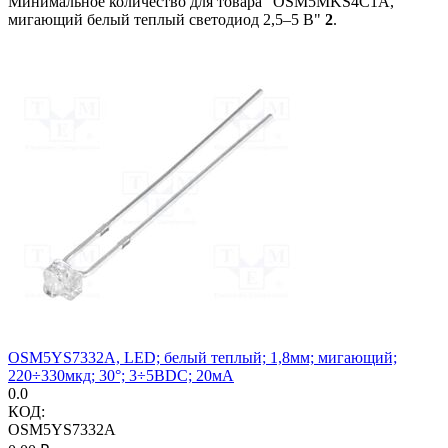
Минимальное количество для товара "OSM5MKS4C1A,
мигающий белый теплый светодиод 2,5–5 В"
2
.
OSM5YS7332A, LED; белый теплый; 1,8мм; мигающий;
220÷330мкд; 30°; 3÷5ВDC; 20мА
0.0
КОД:
OSM5YS7332A