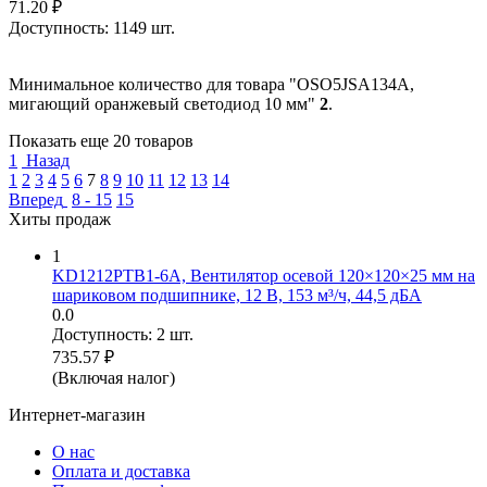
71.20
₽
Доступность:
1149 шт.
Минимальное количество для товара "OSO5JSA134A,
мигающий оранжевый светодиод 10 мм"
2
.
Показать еще 20 товаров
1
Назад
1
2
3
4
5
6
7
8
9
10
11
12
13
14
Вперед
8 - 15
15
Хиты продаж
1
KD1212PTB1-6A, Вентилятор осевой 120×120×25 мм на
шариковом подшипнике, 12 В, 153 м³/ч, 44,5 дБА
0.0
Доступность:
2 шт.
735.57
₽
(Включая налог)
Интернет-магазин
О нас
Оплата и доставка