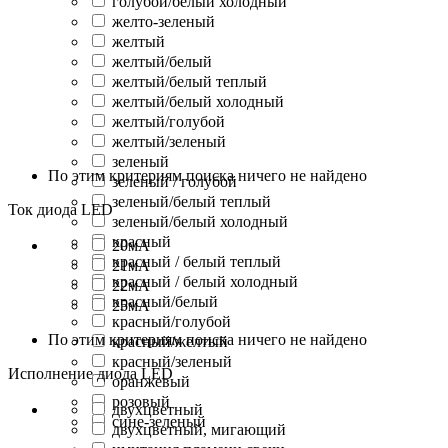
голубой/белый холодный
желто-зеленый
желтый
желтый/белый
желтый/белый теплый
желтый/белый холодный
желтый/голубой
желтый/зеленый
зеленый
По этим критериям поиска ничего не найдено
зеленый / голубой
зеленый/белый теплый
Ток диода LED
зеленый/белый холодный
красный
20мА
красный / белый теплый
21мА
красный / белый холодный
22мА
красный/белый
25мА
красный/голубой
По этим критериям поиска ничего не найдено
красный/желтый
красный/зеленый
Исполнение диода LED
оранжевый
розовый
двухцветный
сине-зеленый
двухцветный, мигающий