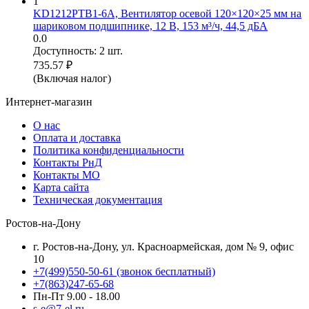
1
KD1212PTB1-6A, Вентилятор осевой 120×120×25 мм на
шариковом подшипнике, 12 В, 153 м³/ч, 44,5 дБА
0.0
Доступность:
2 шт.
735.57
₽
(Включая налог)
Интернет-магазин
О нас
Оплата и доставка
Политика конфиденциальности
Контакты РнД
Контакты МО
Карта сайта
Техническая документация
Ростов-на-Дону
г. Ростов-на-Дону, ул. Красноармейская, дом № 9, офис
10
+7(499)550-50-61
(звонок бесплатный)
+7(863)247-65-68
Пн-Пт 9.00 - 18.00
s-e@7-el.ru