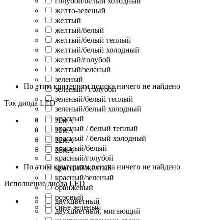
голубой/белый холодный
желто-зеленый
желтый
желтый/белый
желтый/белый теплый
желтый/белый холодный
желтый/голубой
желтый/зеленый
зеленый
По этим критериям поиска ничего не найдено
зеленый / голубой
зеленый/белый теплый
Ток диода LED
зеленый/белый холодный
красный
20мА
красный / белый теплый
21мА
красный / белый холодный
22мА
красный/белый
25мА
красный/голубой
По этим критериям поиска ничего не найдено
красный/желтый
красный/зеленый
Исполнение диода LED
оранжевый
розовый
двухцветный
сине-зеленый
двухцветный, мигающий