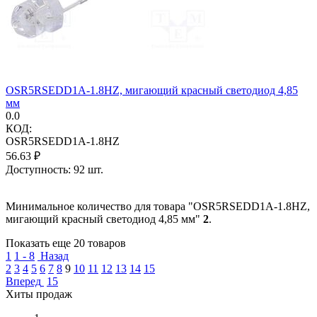
OSR5RSEDD1A-1.8HZ, мигающий красный светодиод 4,85
мм
0.0
КОД:
OSR5RSEDD1A-1.8HZ
56.63
₽
Доступность:
92 шт.
Минимальное количество для товара "OSR5RSEDD1A-1.8HZ,
мигающий красный светодиод 4,85 мм"
2
.
Показать еще 20 товаров
1
1 - 8
Назад
2
3
4
5
6
7
8
9
10
11
12
13
14
15
Вперед
15
Хиты продаж