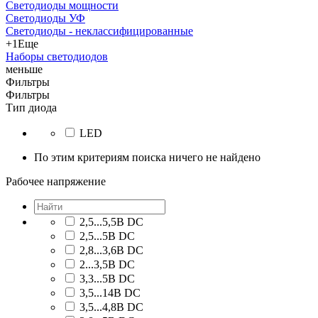
Светодиоды мощности
Светодиоды УФ
Светодиоды - неклассифицированные
+1
Еще
Наборы светодиодов
меньше
Фильтры
Фильтры
Тип диода
LED
По этим критериям поиска ничего не найдено
Рабочее напряжение
2,5...5,5В DC
2,5...5В DC
2,8...3,6В DC
2...3,5В DC
3,3...5В DC
3,5...14В DC
3,5...4,8В DC