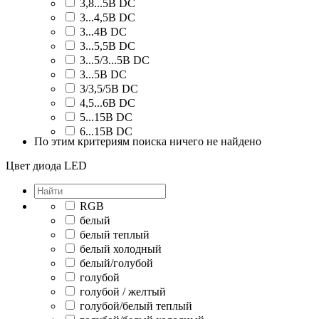
3,8...5В DC
3...4,5В DC
3...4В DC
3...5,5В DC
3...5/3...5В DC
3...5В DC
3/3,5/5В DC
4,5...6В DC
5...15В DC
6...15В DC
По этим критериям поиска ничего не найдено
Цвет диодa LED
RGB
белый
белый теплый
белый холодный
белый/голубой
голубой
голубой / желтый
голубой/белый теплый