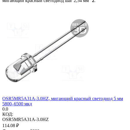
мигающий красный светодиод шаг 2,54 мм"
2
.
OSR5MR5A31A-3.0HZ, мигающий красный светодиод 5 мм
5800–6500 мкд
0.0
КОД:
OSR5MR5A31A-3.0HZ
114.08
₽