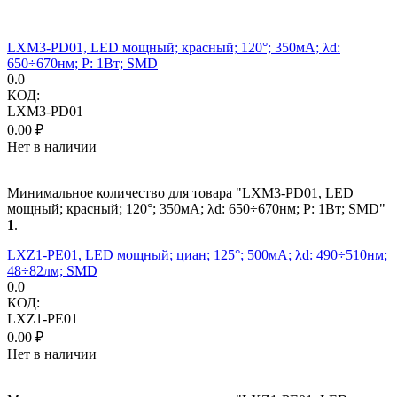
LXM3-PD01, LED мощный; красный; 120°; 350мА; λd:
650÷670нм; P: 1Вт; SMD
0.0
КОД:
LXM3-PD01
0.00
₽
Нет в наличии
Минимальное количество для товара "LXM3-PD01, LED
мощный; красный; 120°; 350мА; λd: 650÷670нм; P: 1Вт; SMD"
1
.
LXZ1-PE01, LED мощный; циан; 125°; 500мА; λd: 490÷510нм;
48÷82лм; SMD
0.0
КОД:
LXZ1-PE01
0.00
₽
Нет в наличии