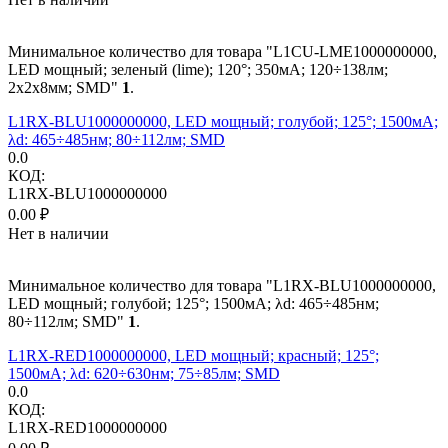
Минимальное количество для товара "L1CU-LME1000000000,
LED мощный; зеленый (lime); 120°; 350мА; 120÷138лм;
2x2x8мм; SMD"
1
.
L1RX-BLU1000000000, LED мощный; голубой; 125°; 1500мА;
λd: 465÷485нм; 80÷112лм; SMD
0.0
КОД:
L1RX-BLU1000000000
0.00
₽
Нет в наличии
Минимальное количество для товара "L1RX-BLU1000000000,
LED мощный; голубой; 125°; 1500мА; λd: 465÷485нм;
80÷112лм; SMD"
1
.
L1RX-RED1000000000, LED мощный; красный; 125°;
1500мА; λd: 620÷630нм; 75÷85лм; SMD
0.0
КОД:
L1RX-RED1000000000