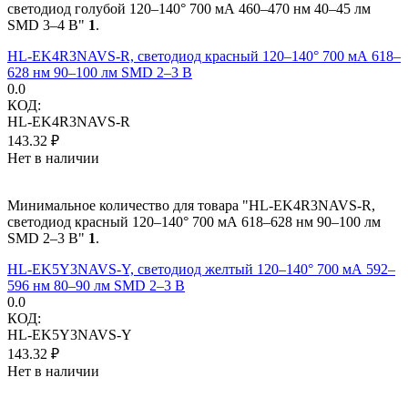
светодиод голубой 120–140° 700 мА 460–470 нм 40–45 лм
SMD 3–4 В"
1
.
HL-EK4R3NAVS-R, светодиод красный 120–140° 700 мА 618–
628 нм 90–100 лм SMD 2–3 В
0.0
КОД:
HL-EK4R3NAVS-R
143.32
₽
Нет в наличии
Минимальное количество для товара "HL-EK4R3NAVS-R,
светодиод красный 120–140° 700 мА 618–628 нм 90–100 лм
SMD 2–3 В"
1
.
HL-EK5Y3NAVS-Y, светодиод желтый 120–140° 700 мА 592–
596 нм 80–90 лм SMD 2–3 В
0.0
КОД:
HL-EK5Y3NAVS-Y
143.32
₽
Нет в наличии