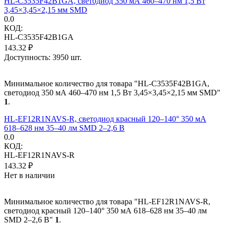
HL-C3535F42B1GA, светодиод 350 мА 460–470 нм 1,5 Вт
3,45×3,45×2,15 мм SMD
0.0
КОД:
HL-C3535F42B1GA
143.32
₽
Доступность:
3950 шт.
Минимальное количество для товара "HL-C3535F42B1GA,
светодиод 350 мА 460–470 нм 1,5 Вт 3,45×3,45×2,15 мм SMD"
1
.
HL-EF12R1NAVS-R, светодиод красный 120–140° 350 мА
618–628 нм 35–40 лм SMD 2–2,6 В
0.0
КОД:
HL-EF12R1NAVS-R
143.32
₽
Нет в наличии
Минимальное количество для товара "HL-EF12R1NAVS-R,
светодиод красный 120–140° 350 мА 618–628 нм 35–40 лм
SMD 2–2,6 В"
1
.