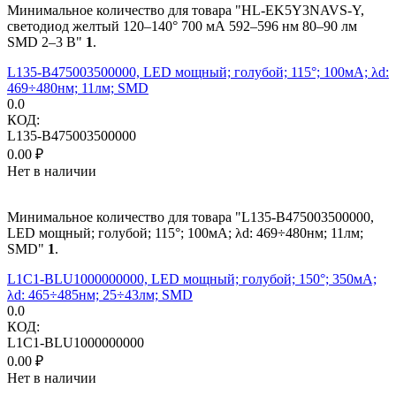
Минимальное количество для товара "HL-EK5Y3NAVS-Y,
светодиод желтый 120–140° 700 мА 592–596 нм 80–90 лм
SMD 2–3 В"
1
.
L135-B475003500000, LED мощный; голубой; 115°; 100мА; λd:
469÷480нм; 11лм; SMD
0.0
КОД:
L135-B475003500000
0.00
₽
Нет в наличии
Минимальное количество для товара "L135-B475003500000,
LED мощный; голубой; 115°; 100мА; λd: 469÷480нм; 11лм;
SMD"
1
.
L1C1-BLU1000000000, LED мощный; голубой; 150°; 350мА;
λd: 465÷485нм; 25÷43лм; SMD
0.0
КОД:
L1C1-BLU1000000000
0.00
₽
Нет в наличии