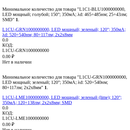
Минимальное количество для товара "L1C1-BLU1000000000,
LED мощный; голубой; 150°; 350мА; λd: 465÷485нм; 25÷43лм;
SMD"
1
.
L1CU-GRN1000000000, LED мощный; зеленый; 120°; 350мА;
λd: 520÷540нм; 80÷117лм; 2x2x8мм
0.0
КОД:
L1CU-GRN1000000000
0.00
₽
Нет в наличии
Минимальное количество для товара "L1CU-GRN1000000000,
LED мощный; зеленый; 120°; 350мА; λd: 520÷540нм;
80÷117лм; 2x2x8мм"
1
.
L1CU-LME1000000000, LED мощный; зеленый (lime); 120°;
350мА; 120÷138лм; 2x2x8мм; SMD
0.0
КОД:
L1CU-LME1000000000
0.00
₽
Нет в наличии