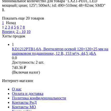
Минимальное количество для товара "LXZ1-PE01, LED
мощный; циан; 125°; 500мА; λd: 490÷510нм; 48÷82лм; SMD"
1
.
Показать еще 20 товаров
1
Назад
1
2
3
4
5
6
7
8
Вперед
2 - 10
10
Хиты продаж
1
KD1212PTB1-6A, Вентилятор осевой 120×120×25 мм на
шариковом подшипнике, 12 В, 153 м³/ч, 44,5 дБА
0.0
Доступность:
2 шт.
740.36
₽
(Включая налог)
Интернет-магазин
О нас
Оплата и доставка
Политика конфиденциальности
Контакты РнД
Контакты МО