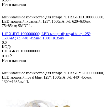
0.00
₽
Нет в наличии
Минимальное количество для товара "L1RX-RED1000000000,
LED мощный; красный; 125°; 1500мА; λd: 620÷630нм;
75÷85лм; SMD"
1
.
L1RX-RYL1000000000, LED мощный; royal blue; 125°;
1500мА; λd: 440÷455нм; 1300÷1635лм
0.0
КОД:
L1RX-RYL1000000000
0.00
₽
Нет в наличии
Минимальное количество для товара "L1RX-RYL1000000000,
LED мощный; royal blue; 125°; 1500мА; λd: 440÷455нм;
1300÷1635лм"
1
.