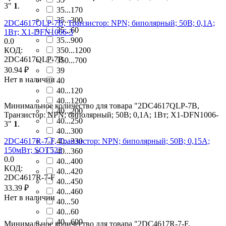
3"
1
.
35...170
35...300
2DC4617QLP-7B, Транзистор: NPN; биполярный; 50В; 0,1А;
35...60
1Вт; X1-DFN1006-3
35...900
0.0
КОД:
350...1200
2DC4617QLP-7B
350...700
30.94
₽
39
Нет в наличии
40
40...120
40...1200
Минимальное количество для товара "2DC4617QLP-7B,
40...200
Транзистор: NPN; биполярный; 50В; 0,1А; 1Вт; X1-DFN1006-
40...250
3"
1
.
40...300
2DC4617R-7-F, Транзистор: NPN; биполярный; 50В; 0,15А;
40...330
150мВт; SOT523
40...360
0.0
40...400
КОД:
40...420
2DC4617R-7-F
40...450
33.39
₽
40...460
Нет в наличии
40...50
40...60
40...600
Минимальное количество для товара "2DC4617R-7-F,