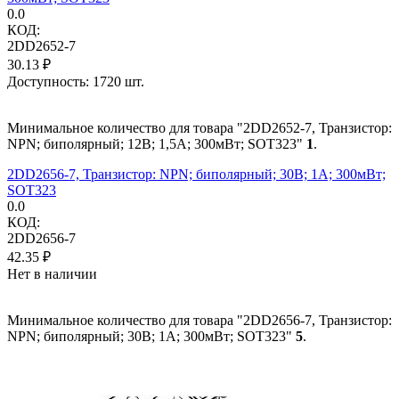
0.0
КОД:
2DD2652-7
30.13
₽
Доступность:
1720 шт.
Минимальное количество для товара "2DD2652-7, Транзистор:
NPN; биполярный; 12В; 1,5А; 300мВт; SOT323"
1
.
2DD2656-7, Транзистор: NPN; биполярный; 30В; 1А; 300мВт;
SOT323
0.0
КОД:
2DD2656-7
42.35
₽
Нет в наличии
Минимальное количество для товара "2DD2656-7, Транзистор:
NPN; биполярный; 30В; 1А; 300мВт; SOT323"
5
.