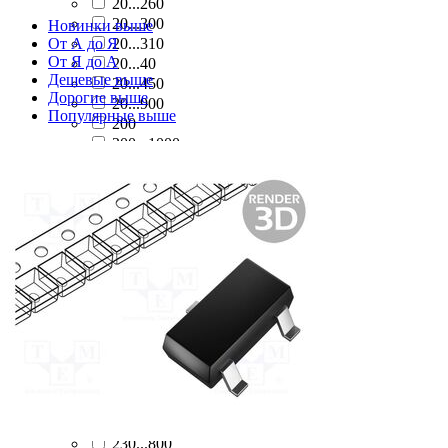
20...260
20...300
Новинки выше
От А до Я
20...310
От Я до А
20...40
Дешевые выше
20...450
Дорогие выше
20...900
Популярные выше
200
200...1000
200...1200
200...330
200...350
200...400
200...450
200...470
200...500
200...560
200...570
200...600
200...700
200...900
215
22...300
230...800