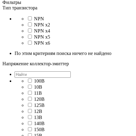
Фильтры
Тип транзистора
NPN
NPN x2
NPN x4
NPN x5
NPN x6
По этим критериям поиска ничего не найдено
Напряжение коллектор-эмиттер
100В
10В
11В
120В
125В
12В
13В
140В
150В
15В