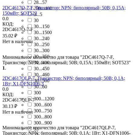
28...57
2DC4617Q-7-F, Транзистор: NPN; биполярный; 50В; 0,15А;
290...460
150мВт; SOT523
3...5
0.0
30
КОД:
30...150
2DC4617Q-7-F
30...1500
35.02
₽
30...240
Нет в наличии
30...250
30...300
30...350
Минимальное количество для товара "2DC4617Q-7-F,
Транзистор: NPN; биполярный; 50В; 0,15А; 150мВт; SOT523"
30...400
1
.
30...450
30...460
2DC4617QLP-7, Транзистор: NPN; биполярный; 50В; 0,1А;
30...500
1Вт; X1-DFN1006-3
30...60
0.0
300
КОД:
300...1200
2DC4617QLP-7
300...600
30.13
₽
300...750
Нет в наличии
300...800
300...900
Минимальное количество для товара "2DC4617QLP-7,
33
Транзистор: NPN; биполярный; 50В; 0,1А; 1Вт; X1-DFN1006-
35