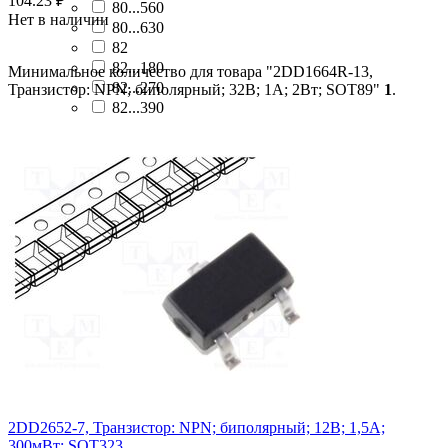
104.23
₽
80...560
Нет в наличии
80...630
82
82...180
Минимальное количество для товара "2DD1664R-13,
82...270
Транзистор: NPN; биполярный; 32В; 1А; 2Вт; SOT89"
1
.
82...390
820...1800
820...2700
85...170
85...375
90...130
90...160
90...180
90...200
90...220
90...300
90...600
2DD2652-7, Транзистор: NPN; биполярный; 12В; 1,5А;
300мВт; SOT323