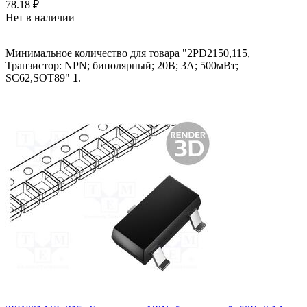
78.18
₽
Нет в наличии
Минимальное количество для товара "2PD2150,115,
Транзистор: NPN; биполярный; 20В; 3А; 500мВт;
SC62,SOT89"
1
.