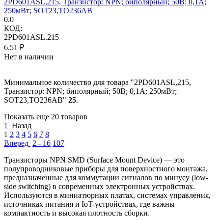
2PD601ASL,215, Транзистор: NPN; биполярный; 50В; 0,1А;
250мВт; SOT23,TO236AB
0.0
КОД:
2PD601ASL.215
6.51
₽
Нет в наличии
Минимальное количество для товара "2PD601ASL,215,
Транзистор: NPN; биполярный; 50В; 0,1А; 250мВт;
SOT23,TO236AB"
25
.
Показать еще 20 товаров
1
Назад
1
2
3
4
5
6
7
8
Вперед
2 - 16
107
Транзисторы NPN SMD (Surface Mount Device) — это
полупроводниковые приборы для поверхностного монтажа,
предназначенные для коммутации сигналов по минусу (low-
side switching) в современных электронных устройствах.
Используются в миниатюрных платах, системах управления,
источниках питания и IoT-устройствах, где важны
компактность и высокая плотность сборки.