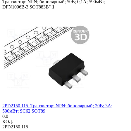
Транзистор: NPN; биполярный; 50В; 0,1А; 590мВт;
DFN1006B-3,SOT883B"
1
.
2PD2150,115, Транзистор: NPN; биполярный; 20В; 3А;
500мВт; SC62,SOT89
0.0
КОД:
2PD2150.115