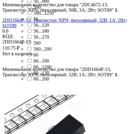
50...900
Минимальное количество для товара "2DC4672-13,
500
Транзистор: NPN; биполярный; 50В; 3А; 2Вт; SOT89"
1
.
500...1250
56
2DD1664P-13, Транзистор: NPN; биполярный; 32В; 1А; 2Вт;
56...120
SOT89
0.0
56...180
КОД:
56...270
2DD1664P-13
560
110.75
₽
560...200
Нет в наличии
60
60...100
60...1200
Минимальное количество для товара "2DD1664P-13,
60...130
Транзистор: NPN; биполярный; 32В; 1А; 2Вт; SOT89"
1
.
60...200
60...240
60...250
60...700
63...100
63...160
63...250
65...225
67...222
68