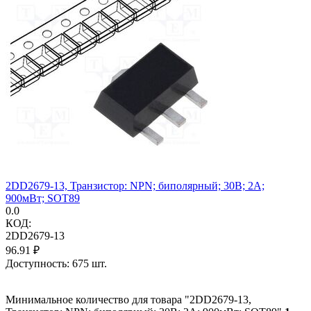
2DD2679-13, Транзистор: NPN; биполярный; 30В; 2А;
900мВт; SOT89
0.0
КОД:
2DD2679-13
96.91
₽
Доступность:
675 шт.
Минимальное количество для товара "2DD2679-13,