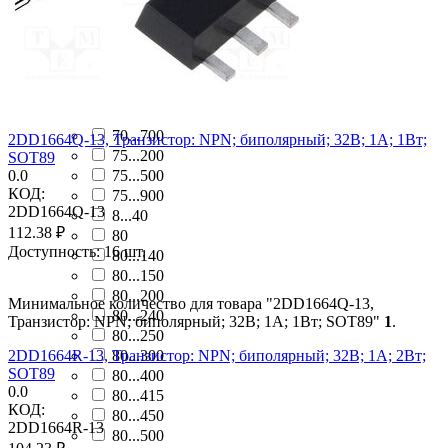
70
70...140
70...200
70...240
70...430
70...470
70...700
2DD1664Q-13, Транзистор: NPN; биполярный; 32В; 1А; 1Вт;
75...200
SOT89
0.0
75...500
КОД:
75...900
2DD1664Q-13
8...40
112.38
₽
80
Доступность:
16 шт.
80...140
80...150
80...200
Минимальное количество для товара "2DD1664Q-13,
80...240
Транзистор: NPN; биполярный; 32В; 1А; 1Вт; SOT89"
1
.
80...250
2DD1664R-13, Транзистор: NPN; биполярный; 32В; 1А; 2Вт;
80...300
SOT89
80...400
0.0
80...415
КОД:
80...450
2DD1664R-13
80...500