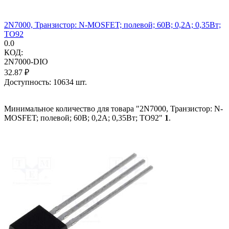
2N7000, Транзистор: N-MOSFET; полевой; 60В; 0,2А; 0,35Вт;
TO92
0.0
КОД:
2N7000-DIO
32.87
₽
Доступность:
10634 шт.
Минимальное количество для товара "2N7000, Транзистор: N-
MOSFET; полевой; 60В; 0,2А; 0,35Вт; TO92"
1
.