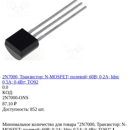
2N7000, Транзистор: N-MOSFET; полевой; 60В; 0,2А; Idm:
0,5А; 0,4Вт; TO92
0.0
КОД:
2N7000-ONS
87.10
₽
Доступность:
852 шт.
Минимальное количество для товара "2N7000, Транзистор: N-
MOSFET; полевой; 60В; 0,2А; Idm: 0,5А; 0,4Вт; TO92"
1
.