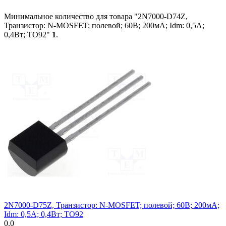
Минимальное количество для товара "2N7000-D74Z,
Транзистор: N-MOSFET; полевой; 60В; 200мА; Idm: 0,5А;
0,4Вт; TO92"
1
.
2N7000-D75Z, Транзистор: N-MOSFET; полевой; 60В; 200мА;
Idm: 0,5А; 0,4Вт; TO92
0.0