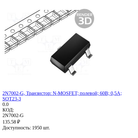
2N7002-G, Транзистор: N-MOSFET; полевой; 60В; 0,5А;
SOT23-3
0.0
КОД:
2N7002-G
135.58
₽
Доступность:
1950 шт.