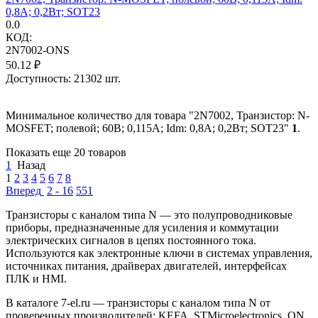
0,8А; 0,2Вт; SOT23
0.0
КОД:
2N7002-ONS
50.12
₽
Доступность:
21302 шт.
Минимальное количество для товара "2N7002, Транзистор: N-
MOSFET; полевой; 60В; 0,115А; Idm: 0,8А; 0,2Вт; SOT23"
1
.
Показать еще 20 товаров
1
Назад
1
2
3
4
5
6
7
8
Вперед
2 - 16
551
Транзисторы с каналом типа N — это полупроводниковые
приборы, предназначенные для усиления и коммутации
электрических сигналов в цепях постоянного тока.
Используются как электронные ключи в системах управления,
источниках питания, драйверах двигателей, интерфейсах
ПЛК и HMI.
В каталоге 7-el.ru — транзисторы с каналом типа N от
проверенных производителей: KEFA, STMicroelectronics, ON