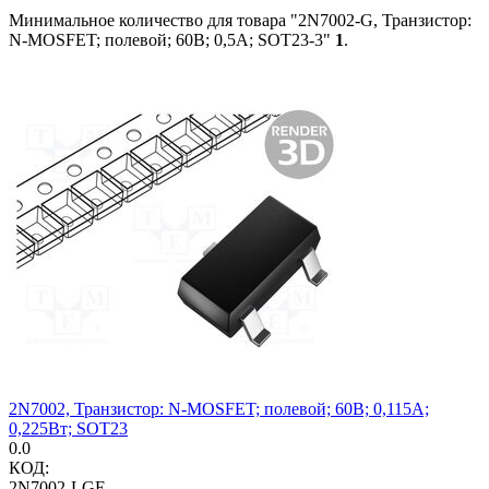
Минимальное количество для товара "2N7002-G, Транзистор:
N-MOSFET; полевой; 60В; 0,5А; SOT23-3"
1
.
2N7002, Транзистор: N-MOSFET; полевой; 60В; 0,115А;
0,225Вт; SOT23
0.0
КОД:
2N7002-LGE