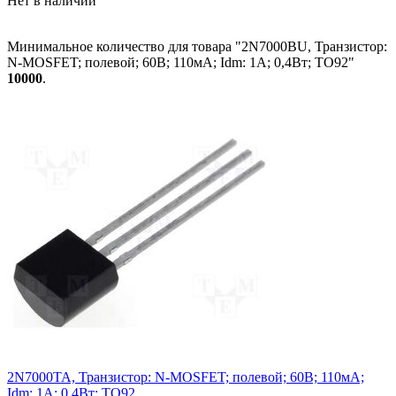
Нет в наличии
Минимальное количество для товара "2N7000BU, Транзистор:
N-MOSFET; полевой; 60В; 110мА; Idm: 1А; 0,4Вт; TO92"
10000
.
2N7000TA, Транзистор: N-MOSFET; полевой; 60В; 110мА;
Idm: 1А; 0,4Вт; TO92