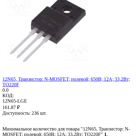
12N65, Транзистор: N-MOSFET; полевой; 650В; 12А; 33,2Вт;
TO220F
0.0
КОД:
12N65-LGE
161.87
₽
Доступность:
236 шт.
Минимальное количество для товара "12N65, Транзистор: N-
MOSFET; полевой; 650В; 12А; 33,2Вт; TO220F"
1
.