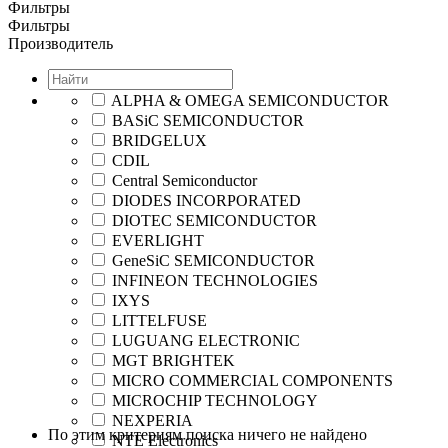
Фильтры
Фильтры
Производитель
ALPHA & OMEGA SEMICONDUCTOR
BASiC SEMICONDUCTOR
BRIDGELUX
CDIL
Central Semiconductor
DIODES INCORPORATED
DIOTEC SEMICONDUCTOR
EVERLIGHT
GeneSiC SEMICONDUCTOR
INFINEON TECHNOLOGIES
IXYS
LITTELFUSE
LUGUANG ELECTRONIC
MGT BRIGHTEK
MICRO COMMERCIAL COMPONENTS
MICROCHIP TECHNOLOGY
NEXPERIA
По этим критериям поиска ничего не найдено
NTE Electronics