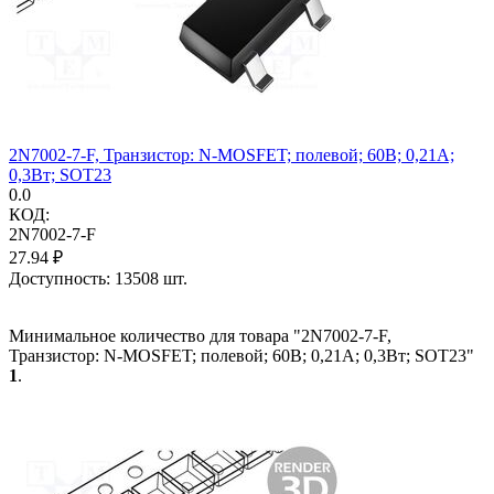
2N7002-7-F, Транзистор: N-MOSFET; полевой; 60В; 0,21А;
0,3Вт; SOT23
0.0
КОД:
2N7002-7-F
27.94
₽
Доступность:
13508 шт.
Минимальное количество для товара "2N7002-7-F,
Транзистор: N-MOSFET; полевой; 60В; 0,21А; 0,3Вт; SOT23"
1
.