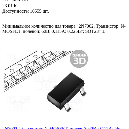
23.01
₽
Доступность:
10555 шт.
Минимальное количество для товара "2N7002, Транзистор: N-
MOSFET; полевой; 60В; 0,115А; 0,225Вт; SOT23"
1
.
2N7002, Транзистор: N-MOSFET; полевой; 60В; 0,115А; Idm: