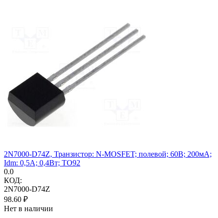
2N7000-D74Z, Транзистор: N-MOSFET; полевой; 60В; 200мА;
Idm: 0,5А; 0,4Вт; TO92
0.0
КОД:
2N7000-D74Z
98.60
₽
Нет в наличии