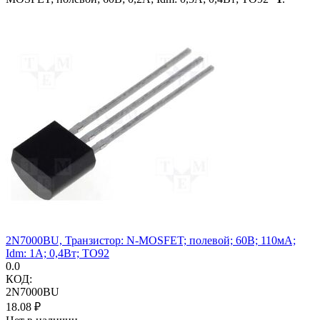
2N7000BU, Транзистор: N-MOSFET; полевой; 60В; 110мА;
Idm: 1А; 0,4Вт; TO92
0.0
КОД:
2N7000BU
18.08
₽