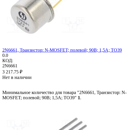
2N6661, Транзистор: N-MOSFET; полевой; 90В; 1,5А; TO39
0.0
КОД:
2N6661
3 217.75
₽
Нет в наличии
Минимальное количество для товара "2N6661, Транзистор: N-
MOSFET; полевой; 90В; 1,5А; TO39"
1
.