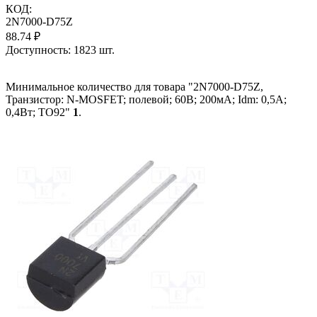
КОД:
2N7000-D75Z
88.74
₽
Доступность:
1823 шт.
Минимальное количество для товара "2N7000-D75Z,
Транзистор: N-MOSFET; полевой; 60В; 200мА; Idm: 0,5А;
0,4Вт; TO92"
1
.