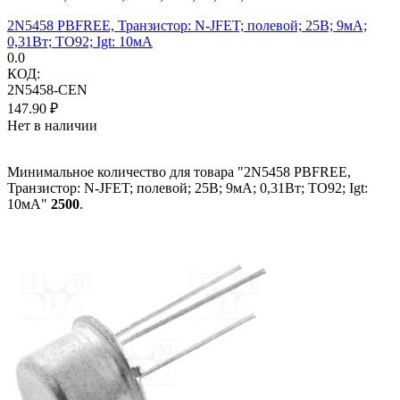
2N5458 PBFREE, Транзистор: N-JFET; полевой; 25В; 9мА;
0,31Вт; TO92; Igt: 10мА
0.0
КОД:
2N5458-CEN
147.90
₽
Нет в наличии
Минимальное количество для товара "2N5458 PBFREE,
Транзистор: N-JFET; полевой; 25В; 9мА; 0,31Вт; TO92; Igt:
10мА"
2500
.