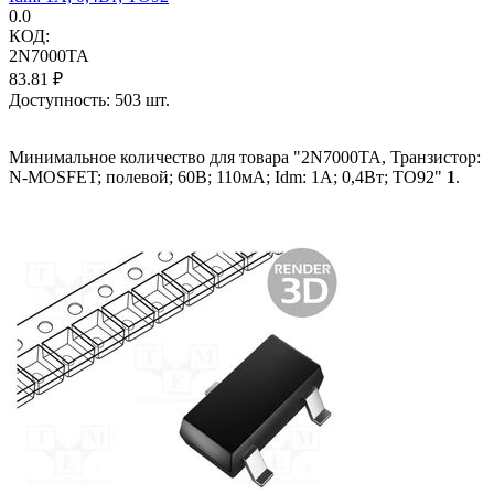
0.0
КОД:
2N7000TA
83.81
₽
Доступность:
503 шт.
Минимальное количество для товара "2N7000TA, Транзистор:
N-MOSFET; полевой; 60В; 110мА; Idm: 1А; 0,4Вт; TO92"
1
.