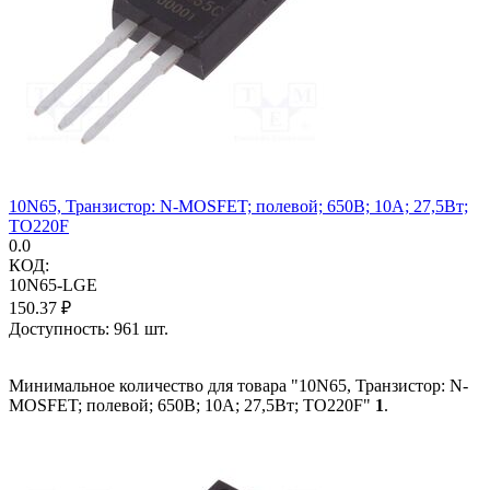
10N65, Транзистор: N-MOSFET; полевой; 650В; 10А; 27,5Вт;
TO220F
0.0
КОД:
10N65-LGE
150.37
₽
Доступность:
961 шт.
Минимальное количество для товара "10N65, Транзистор: N-
MOSFET; полевой; 650В; 10А; 27,5Вт; TO220F"
1
.