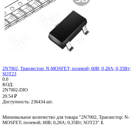
2N7002, Транзистор: N-MOSFET; полевой; 60В; 0,28А; 0,35Вт;
SOT23
0.0
КОД:
2N7002-DIO
20.54
₽
Доступность:
236434 шт.
Минимальное количество для товара "2N7002, Транзистор: N-
MOSFET; полевой; 60В; 0,28А; 0,35Вт; SOT23"
1
.