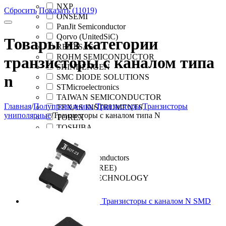
NXP
Сбросить
Показать (11019)
ONSEMI
PanJit Semiconductor
Qorvo (UnitedSiC)
Товары из категории
RENESAS
ROHM SEMICONDUCTOR
транзисторы с каналом типа
SHINDENGEN
n
SMC DIODE SOLUTIONS
STMicroelectronics
TAIWAN SEMICONDUCTOR
Главная
/
Полупроводники
/
Транзисторы
/
Транзисторы
TEXAS INSTRUMENTS
униполярные
/
Транзисторы с каналом типа N
TOREX
TOSHIBA
VISHAY
WAYON
WeEn Semiconductors
Wolfspeed(CREE)
YANGJIE TECHNOLOGY
Транзисторы с каналом N SMD