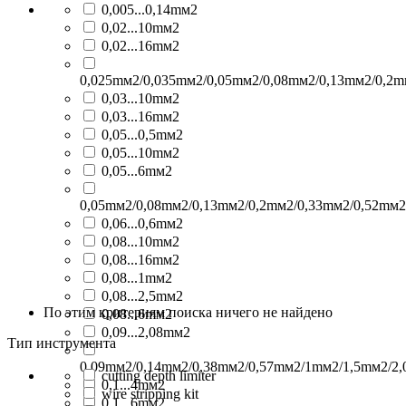
0,005...0,14mм2
0,02...10mм2
0,02...16mм2
0,025mм2/0,035mм2/0,05mм2/0,08mм2/0,13mм2/0,2m
0,03...10mм2
0,03...16mм2
0,05...0,5mм2
0,05...10mм2
0,05...6mм2
0,05mм2/0,08mм2/0,13mм2/0,2mм2/0,33mм2/0,52mм2
0,06...0,6mм2
0,08...10mм2
0,08...16mм2
0,08...1mм2
0,08...2,5mм2
По этим критериям поиска ничего не найдено
0,08...6mм2
0,09...2,08mм2
Тип инструмента
0,09mм2/0,14mм2/0,38mм2/0,57mм2/1mм2/1,5mм2/2
cutting depth limiter
0,1...4mм2
wire stripping kit
0,1...6mм2