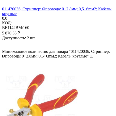
011420036, Стриппер; Øпровода: 0÷2,8мм; 0,5÷6mм2; Кабель:
круглые
0.0
КОД:
BE1142BM/160
5 870.55
₽
Доступность:
2 шт.
Минимальное количество для товара "011420036, Стриппер;
Øпровода: 0÷2,8мм; 0,5÷6mм2; Кабель: круглые"
1
.