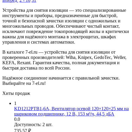
Вперед
2 - 16
31
Устройства для снятия изоляции — это специализированные
инструменты и приборы, предназначенные для быстрой,
точной и безопасной зачистки изоляции с одножильных и
многожильных проводов. Обеспечивают чистый контакт,
исключают повреждение токопроводящей жилы и критически
важны для надёжного монтажа в электрощитах, шкафах
управления и системах автоматики.
В каталоге 7-el.ru — устройства для снятия изоляции от
проверенных производителей: Wiha, Knipex, GedoTec, Weller,
KEFA, Rexant. Гарантия качества, полная документация и
быстрая доставка по всей России.
Надёжное соединение начинается с правильной зачистки.
Выбирайте на 7-el.ru!
Хиты продаж
1
KD1212PTB1-6A, Вентилятор осевой 120×120×25 мм на
шариковом подшипнике, 12 В, 153 м³/ч, 44,5 дБА
0.0
Доступность:
2 шт.
735.57
₽