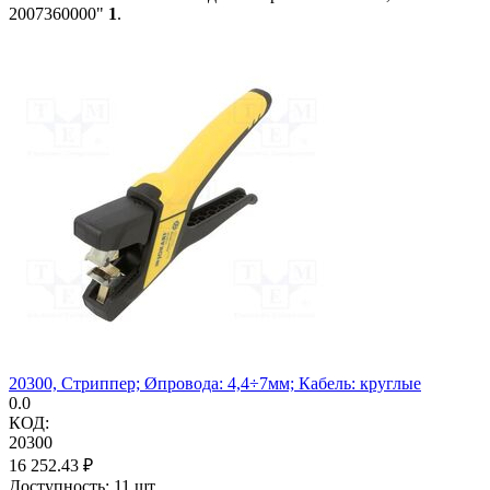
2007360000"
1
.
20300, Стриппер; Øпровода: 4,4÷7мм; Кабель: круглые
0.0
КОД:
20300
16 252.43
₽
Доступность:
11 шт.