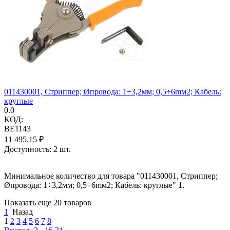
011430001, Стриппер; Øпровода: 1÷3,2мм; 0,5÷6mм2; Кабель:
круглые
0.0
КОД:
BE1143
11 495.15
₽
Доступность:
2 шт.
Минимальное количество для товара "011430001, Стриппер;
Øпровода: 1÷3,2мм; 0,5÷6mм2; Кабель: круглые"
1
.
Показать еще 20 товаров
1
Назад
1
2
3
4
5
6
7
8