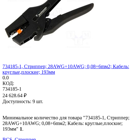
734185-1, Стриппер; 28AWG÷10AWG; 0,08÷6mм2; Кабель:
круглые,плоские; 193мм
0.0
КОД:
734185-1
24 628.64
₽
Доступность:
9 шт.
Минимальное количество для товара "734185-1, Стриппер;
28AWG÷10AWG; 0,08÷6mм2; Кабель: круглые,плоские;
193мм"
1
.
BCS, Стриппер