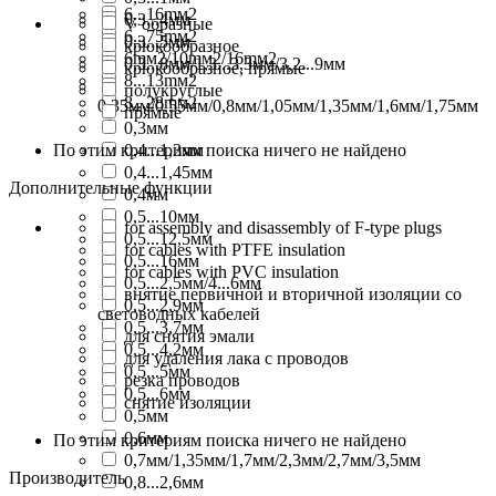
6...16mм2
0,3...4мм
V образные
6...75mм2
0,3...5мм
крюкообразное
6mм2/10mм2/16mм2
0,3...8мм/1,3...3,3мм/3,2...9мм
крюкообразное, прямые
8...13mм2
полукруглые
8...28mм2
0,35мм/0,55мм/0,8мм/1,05мм/1,35мм/1,6мм/1,75мм
прямые
0,3мм
По этим критериям поиска ничего не найдено
0,4...1,3мм
0,4...1,45мм
Дополнительные функции
0,4мм
0,5...10мм
for assembly and disassembly of F-type plugs
0,5...12,5мм
for cables with PTFE insulation
0,5...16мм
for cables with PVC insulation
0,5...2,5мм/4...6мм
внятие первичной и вторичной изоляции со
0,5...2,9мм
световодных кабелей
0,5...3,7мм
для снятия эмали
0,5...4,2мм
для удаления лака с проводов
0,5...5мм
резка проводов
0,5...6мм
снятие изоляции
0,5мм
0,6мм
По этим критериям поиска ничего не найдено
0,7мм/1,35мм/1,7мм/2,3мм/2,7мм/3,5мм
Производитель
0,8...2,6мм