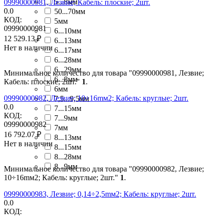
5...8мм
09990000981, Лезвие; Кабель: плоские; 2шт.
0.0
50...70мм
КОД:
5мм
09990000981
6...10мм
12 529.13
₽
6...13мм
Нет в наличии
6...17мм
6...28мм
6...29мм
Минимальное количество для товара "09990000981, Лезвие;
6...8мм
Кабель: плоские; 2шт."
1
.
6мм
09990000982, Лезвие; 10÷16mм2; Кабель: круглые; 2шт.
7,5...9,5мм
0.0
7...15мм
КОД:
7...9мм
09990000982
7мм
16 792.07
₽
8...13мм
Нет в наличии
8...15мм
8...28мм
8...9мм
Минимальное количество для товара "09990000982, Лезвие;
10÷16mм2; Кабель: круглые; 2шт."
1
.
09990000983, Лезвие; 0,14÷2,5mм2; Кабель: круглые; 2шт.
0.0
КОД: