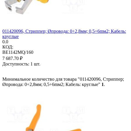
011420096, Стриппер; Øпровода: 0÷2,8мм; 0,5÷6mм2; Кабель:
круглые
0.0
КОД:
BE1142MQ/160
7 687.70
₽
Доступность:
1 шт.
Минимальное количество для товара "011420096, Стриппер;
Øпровода: 0÷2,8мм; 0,5÷6mм2; Кабель: круглые"
1
.