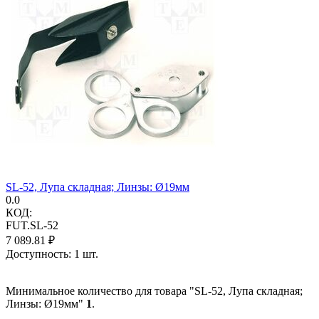
SL-52, Лупа складная; Линзы: Ø19мм
0.0
КОД:
FUT.SL-52
7 089.81
₽
Доступность:
1 шт.
Минимальное количество для товара "SL-52, Лупа складная;
Линзы: Ø19мм"
1
.