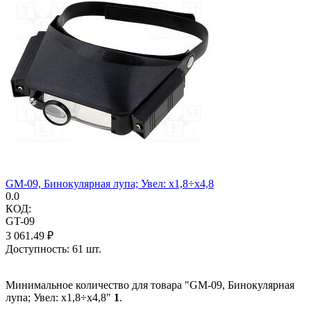
GM-09, Бинокулярная лупа; Увел: x1,8÷x4,8
0.0
КОД:
GT-09
3 061.49
₽
Доступность:
61 шт.
Минимальное количество для товара "GM-09, Бинокулярная
лупа; Увел: x1,8÷x4,8"
1
.