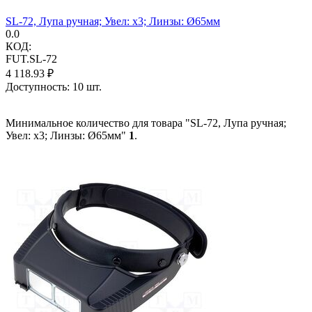
SL-72, Лупа ручная; Увел: x3; Линзы: Ø65мм
0.0
КОД:
FUT.SL-72
4 118.93
₽
Доступность:
10 шт.
Минимальное количество для товара "SL-72, Лупа ручная;
Увел: x3; Линзы: Ø65мм"
1
.