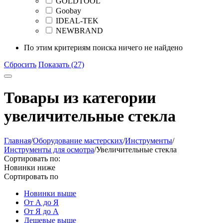
GOLDTOOL
Goobay
IDEAL-TEK
NEWBRAND
По этим критериям поиска ничего не найдено
Сбросить
Показать (27)
Товары из категории
увеличительные стекла
Главная
/
Оборудование мастерских
/
Инструменты
/
Инструменты для осмотра
/
Увеличительные стекла
Сортировать по:
Новинки ниже
Сортировать по
Новинки выше
От А до Я
От Я до А
Дешевые выше