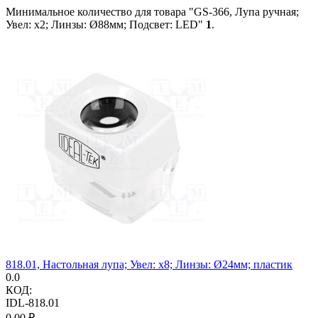
Минимальное количество для товара "GS-366, Лупа ручная;
Увел: x2; Линзы: Ø88мм; Подсвет: LED"
1
.
818.01, Настольная лупа; Увел: x8; Линзы: Ø24мм; пластик
0.0
КОД:
IDL-818.01
0.00
₽