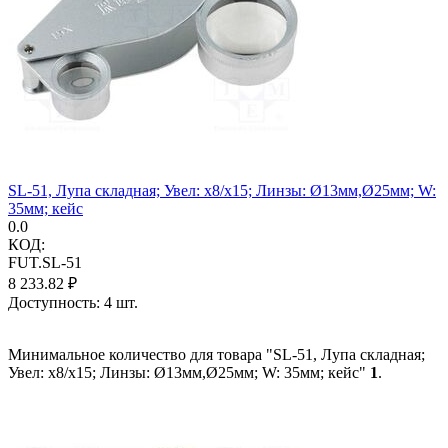
SL-51, Лупа складная; Увел: x8/x15; Линзы: Ø13мм,Ø25мм; W:
35мм; кейс
0.0
КОД:
FUT.SL-51
8 233.82
₽
Доступность:
4 шт.
Минимальное количество для товара "SL-51, Лупа складная;
Увел: x8/x15; Линзы: Ø13мм,Ø25мм; W: 35мм; кейс"
1
.