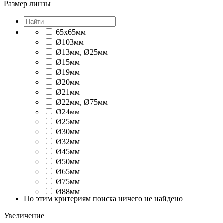
Размер линзы
65x65мм
Ø103мм
Ø13мм, Ø25мм
Ø15мм
Ø19мм
Ø20мм
Ø21мм
Ø22мм, Ø75мм
Ø24мм
Ø25мм
Ø30мм
Ø32мм
Ø45мм
Ø50мм
Ø65мм
Ø75мм
Ø88мм
По этим критериям поиска ничего не найдено
Увеличение