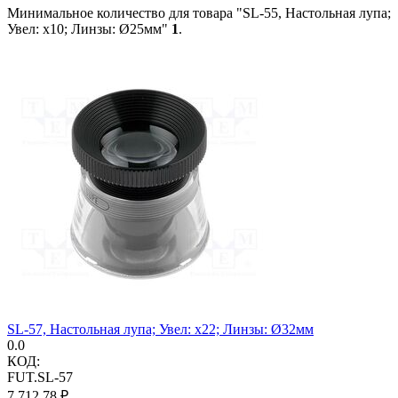
Минимальное количество для товара "SL-55, Настольная лупа;
Увел: x10; Линзы: Ø25мм"
1
.
SL-57, Настольная лупа; Увел: x22; Линзы: Ø32мм
0.0
КОД:
FUT.SL-57
7 712.78
₽