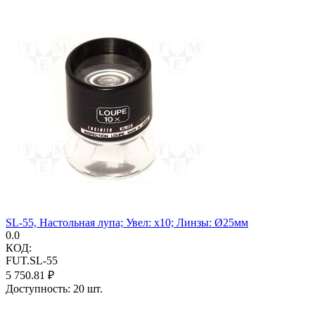
SL-55, Настольная лупа; Увел: x10; Линзы: Ø25мм
0.0
КОД:
FUT.SL-55
5 750.81
₽
Доступность:
20 шт.