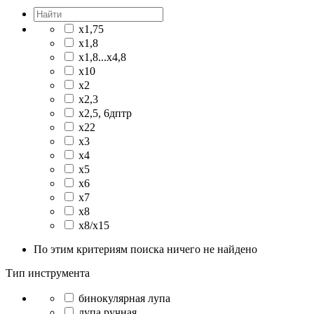
x1,75
x1,8
x1,8...x4,8
x10
x2
x2,3
x2,5, 6дптр
x22
x3
x4
x5
x6
x7
x8
x8/x15
По этим критериям поиска ничего не найдено
Тип инструмента
бинокулярная лупа
лупа ручная