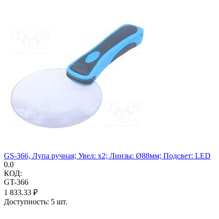
GS-366, Лупа ручная; Увел: x2; Линзы: Ø88мм; Подсвет: LED
0.0
КОД:
GT-366
1 833.33
₽
Доступность:
5 шт.