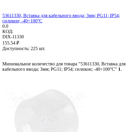
53611330, Вставка для кабельного ввода; 3мм; PG11; IP54;
силикон; -40÷100°C
0.0
КОД:
DIX-11330
155.54
₽
Доступность:
225 шт.
Минимальное количество для товара "53611330, Вставка для
кабельного ввода; 3мм; PG11; IP54; силикон; -40÷100°C"
1
.