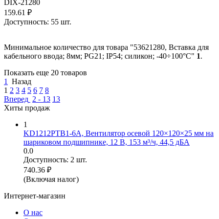
DIX-21280
159.61
₽
Доступность:
55 шт.
Минимальное количество для товара "53621280, Вставка для
кабельного ввода; 8мм; PG21; IP54; силикон; -40÷100°C"
1
.
Показать еще 20 товаров
1
Назад
1
2
3
4
5
6
7
8
Вперед
2 - 13
13
Хиты продаж
1
KD1212PTB1-6A, Вентилятор осевой 120×120×25 мм на
шариковом подшипнике, 12 В, 153 м³/ч, 44,5 дБА
0.0
Доступность:
2 шт.
740.36
₽
(Включая налог)
Интернет-магазин
О нас