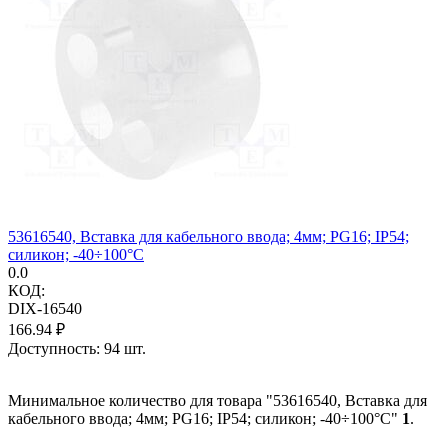
53616540, Вставка для кабельного ввода; 4мм; PG16; IP54;
силикон; -40÷100°C
0.0
КОД:
DIX-16540
166.94
₽
Доступность:
94 шт.
Минимальное количество для товара "53616540, Вставка для
кабельного ввода; 4мм; PG16; IP54; силикон; -40÷100°C"
1
.