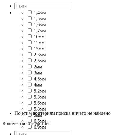
1,4мм
1,5мм
1,6мм
1,7мм
10мм
12мм
15мм
2,3мм
2,5мм
2мм
3мм
4,5мм
4мм
5,2мм
5,3мм
5,6мм
5,8мм
По этим критериям поиска ничего не найдено
5мм
6,5мм
Количество отверстий
6,9мм
6мм