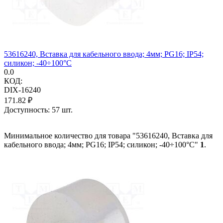
53616240, Вставка для кабельного ввода; 4мм; PG16; IP54;
силикон; -40÷100°C
0.0
КОД:
DIX-16240
171.82
₽
Доступность:
57 шт.
Минимальное количество для товара "53616240, Вставка для
кабельного ввода; 4мм; PG16; IP54; силикон; -40÷100°C"
1
.