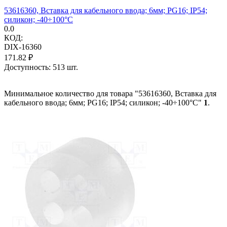
53616360, Вставка для кабельного ввода; 6мм; PG16; IP54;
силикон; -40÷100°C
0.0
КОД:
DIX-16360
171.82
₽
Доступность:
513 шт.
Минимальное количество для товара "53616360, Вставка для
кабельного ввода; 6мм; PG16; IP54; силикон; -40÷100°C"
1
.