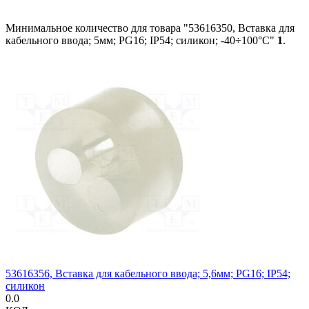
Минимальное количество для товара "53616350, Вставка для
кабельного ввода; 5мм; PG16; IP54; силикон; -40÷100°C"
1
.
53616356, Вставка для кабельного ввода; 5,6мм; PG16; IP54;
силикон
0.0