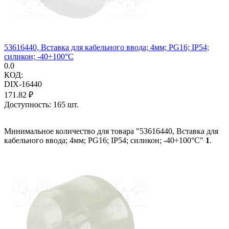
53616440, Вставка для кабельного ввода; 4мм; PG16; IP54;
силикон; -40÷100°C
0.0
КОД:
DIX-16440
171.82
₽
Доступность:
165 шт.
Минимальное количество для товара "53616440, Вставка для
кабельного ввода; 4мм; PG16; IP54; силикон; -40÷100°C"
1
.