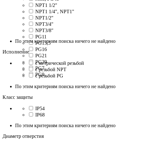
NPT1 1/2"
NPT1 1/4", NPT1"
NPT1/2"
NPT3/4"
NPT3/8"
PG11
По этим критериям поиска ничего не найдено
PG13,5
PG16
Исполнение
PG21
PG29
с метрической резьбой
PG7
с резьбой NPT
PG9
с резьбой PG
По этим критериям поиска ничего не найдено
Класс защиты
IP54
IP68
По этим критериям поиска ничего не найдено
Диаметр отверстия