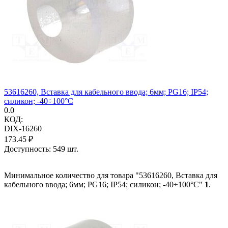
53616260, Вставка для кабельного ввода; 6мм; PG16; IP54;
силикон; -40÷100°C
0.0
КОД:
DIX-16260
173.45
₽
Доступность:
549 шт.
Минимальное количество для товара "53616260, Вставка для
кабельного ввода; 6мм; PG16; IP54; силикон; -40÷100°C"
1
.