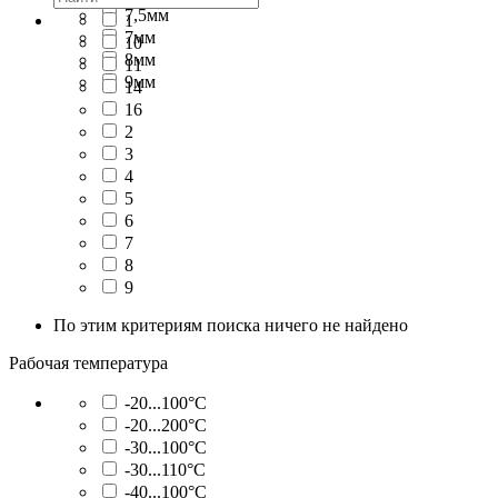
7,5мм
1
7мм
10
8мм
11
9мм
14
16
2
3
4
5
6
7
8
9
По этим критериям поиска ничего не найдено
Рабочая температура
-20...100°C
-20...200°C
-30...100°C
-30...110°C
-40...100°C