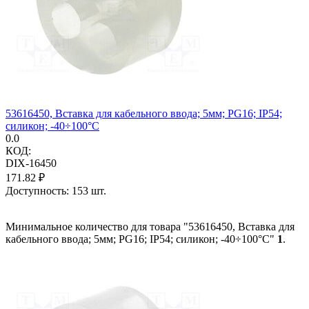
53616450, Вставка для кабельного ввода; 5мм; PG16; IP54;
силикон; -40÷100°C
0.0
КОД:
DIX-16450
171.82
₽
Доступность:
153 шт.
Минимальное количество для товара "53616450, Вставка для
кабельного ввода; 5мм; PG16; IP54; силикон; -40÷100°C"
1
.