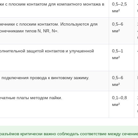
ки с плоским контактом для компактного монтажа в
0,5–2,5
мм²
ечники с плоским контактом. Используются для
0,5–6
онечниками типов N, NR, N=.
мм²
олнительной защитой контактов и улучшенной
0,5–1
мм²
 подключения провода к винтовому зажиму.
0,5–6
мм²
ечатные платы методом пайки.
0,1–0,8
мм²
разъёмов критически важно соблюдать соответствие между сечен