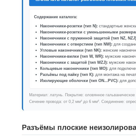
Содержание каталога:
Наконечники-розетки (тип N):
стандартные женски
Наконечники-розетки с уменьшенными размерам
Наконечники с пружинной защитой (тип NZ, NZJ)
Наконечники с отверстием (тип NW):
для создани
Угловые наконечники (тип NK):
женские наконечн
Наконечники-вилки (тип W, WR):
мужские наконеч
Наконечники с защитой (тип WZJ):
мужские након
Кольцевые наконечники (тип МО):
для подключе
Разъёмы под пайку (тип К):
для монтажа на печа
Изолирующие оболочки (тип ОN...РVС):
для допо
Материал: латунь. Покрытие: оловянное гальваническое и
Сечение провода: от 0,2 мм² до 6 мм². Соединение: опре
Разъёмы плоские неизолирова