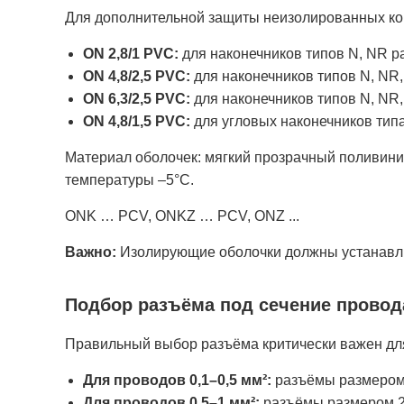
Для дополнительной защиты неизолированных ко
ON 2,8/1 РVС:
для наконечников типов N, NR ра
ON 4,8/2,5 РVС:
для наконечников типов N, NR,
ON 6,3/2,5 РVС:
для наконечников типов N, NR,
ON 4,8/1,5 РVС:
для угловых наконечников типа
Материал оболочек: мягкий прозрачный поливини
температуры –5°C.
ONK … PCV, ONKZ … PCV, ONZ ...
Важно:
Изолирующие оболочки должны устанавлив
Подбор разъёма под сечение провод
Правильный выбор разъёма критически важен дл
Для проводов 0,1–0,5 мм²:
разъёмы размером 
Для проводов 0,5–1 мм²:
разъёмы размером 2,