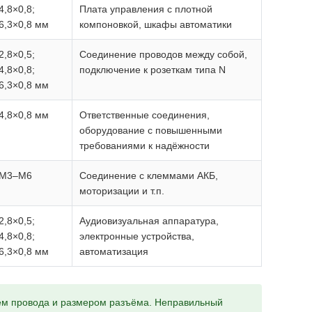
4,8×0,8;
Плата управления с плотной
6,3×0,8 мм
компоновкой, шкафы автоматики
2,8×0,5;
Соединение проводов между собой,
4,8×0,8;
подключение к розеткам типа N
6,3×0,8 мм
4,8×0,8 мм
Ответственные соединения,
оборудование с повышенными
требованиями к надёжности
М3–М6
Соединение с клеммами АКБ,
моторизации и т.п.
2,8×0,5;
Аудиовизуальная аппаратура,
4,8×0,8;
электронные устройства,
6,3×0,8 мм
автоматизация
ием провода и размером разъёма. Неправильный