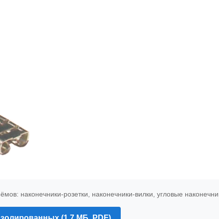
мов: наконечники-розетки, наконечники-вилки, угловые наконечни
золированных (1,7 МБ, PDF)