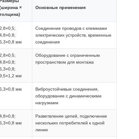
Размеры
(ширина ×
Основные применения
толщина)
2,8×0,5;
Соединение проводов с клеммами
4,8×0,8;
электрических устройств, временные
6,3×0,8 мм
соединения
2,8×0,5;
Оборудование с ограниченным
4,8×0,8;
пространством для монтажа
6,3×0,8;
9,5×1,2 мм
6,3×0,8 мм
Виброустойчивые соединения,
оборудование с динамическими
нагрузками
4,8×0,8;
Разветвление цепей, подключение
6,3×0,8 мм
нескольких потребителей к одной
линии