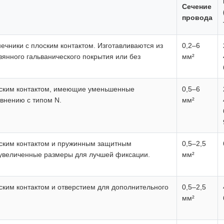
Сечение
провода
ечники с плоским контактом. Изготавливаются из
0,2–6
вянного гальванического покрытия или без
мм²
оским контактом, имеющие уменьшенные
0,5–6
внению с типом N.
мм²
оским контактом и пружинным защитным
0,5–2,5
 увеличенные размеры для лучшей фиксации.
мм²
ским контактом и отверстием для дополнительного
0,5–2,5
мм²