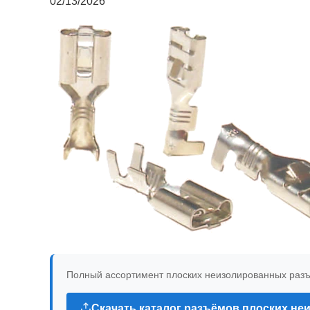
02/13/2026
Полный ассортимент плоских неизолированных разъё
Скачать каталог разъёмов плоских неи