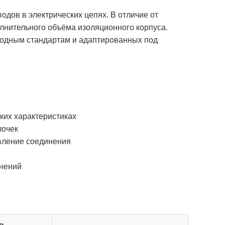
дов в электрических цепях. В отличие от
лнительного объёма изоляционного корпуса.
родным стандартам и адаптированных под
их характеристиках
лочек
вление соединения
енений