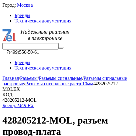
Город:
Москва
Бренды
Техническая документация
+7(499)550-50-61
Бренды
Техническая документация
Главная
/
Разъeмы
/
Разъeмы сигнальные
/
Разъeмы сигнальные
растровые
/
Разъeмы сигнальные растр 10мм
/
42820-5212
MOLEX
КОД:
428205212-MOL
Бренд:
MOLEX
428205212-MOL, разъем
провод-плата