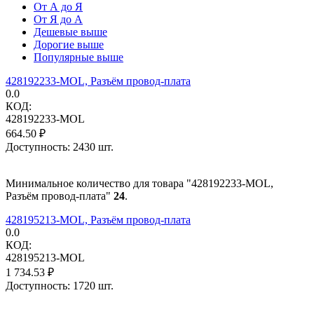
От А до Я
От Я до А
Дешевые выше
Дорогие выше
Популярные выше
428192233-MOL, Разъём провод-плата
0.0
КОД:
428192233-MOL
664.50
₽
Доступность:
2430 шт.
Минимальное количество для товара "428192233-MOL,
Разъём провод-плата"
24
.
428195213-MOL, Разъём провод-плата
0.0
КОД:
428195213-MOL
1 734.53
₽
Доступность:
1720 шт.