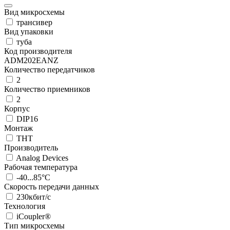
Вид микросхемы
трансивер
Вид упаковки
туба
Код производителя
ADM202EANZ
Количество передатчиков
2
Количество приемников
2
Корпус
DIP16
Монтаж
THT
Производитель
Analog Devices
Рабочая температура
-40...85°C
Скорость передачи данных
230кбит/с
Технология
iCoupler®
Тип микросхемы