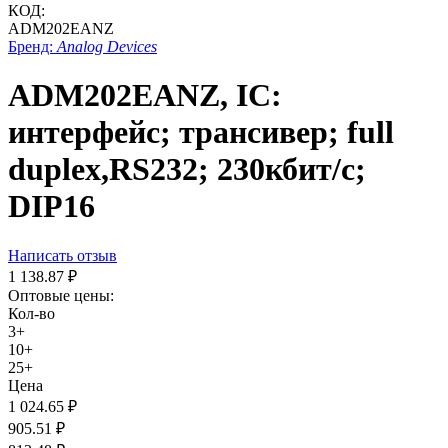
КОД:
ADM202EANZ
Бренд:
Analog Devices
ADM202EANZ, IC:
интерфейс; трансивер; full
duplex,RS232; 230кбит/с;
DIP16
Написать отзыв
1 138.87
₽
Оптовые цены:
Кол-во
3+
10+
25+
Цена
1 024.65
₽
905.51
₽