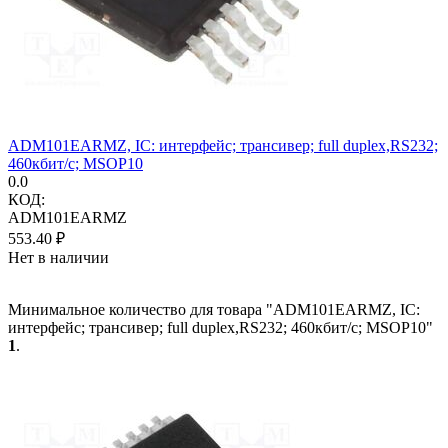
ADM101EARMZ, IC: интерфейс; трансивер; full duplex,RS232;
460кбит/с; MSOP10
0.0
КОД:
ADM101EARMZ
553.40
₽
Нет в наличии
Минимальное количество для товара "ADM101EARMZ, IC:
интерфейс; трансивер; full duplex,RS232; 460кбит/с; MSOP10"
1
.