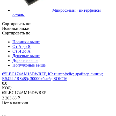
Микросхемы - интерфейсы
осталь.
Сортировать по:
Новинки ниже
Сортировать по
Новинки выше
От А до Я
От Я до А
Дешевые выше
Дорогие выше
Популярные выше
65LBC174AM16DWREP, IC: интерфейс; драйвер линии;
RS422 / RS485; 30000кбит/с; SOIC16
0.0
КОД:
65LBC174AM16DWREP
2 203.88
₽
Нет в наличии