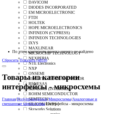
DAVICOM
DIODES INCORPORATED
EM MICROELECTRONIC
FTDI
HOLTEK
HOPE MICROELECTRONICS
INFINEON (CYPRESS)
INFINEON TECHNOLOGIES
IXYS
MAXLINEAR
По этим критериям поиска ничего не найдено
MICROCHIP TECHNOLOGY
NEXPERIA
Сбросить
Показать (4816)
NTE Electronics
NXP
ONSEMI
Товары из категории
REALTEK SEMICONDUCTOR
RENESAS
интерфейсы - микросхемы
RENESAS (INTERSIL)
ROHM SEMICONDUCTOR
SEMTECH
Главная
/
Полупроводники
/
Микросхемы
/
Аналоговые и
смешанные микросхемы
/
Интерфейсы - микросхемы
SILICON LABS
Skyworks Solutions