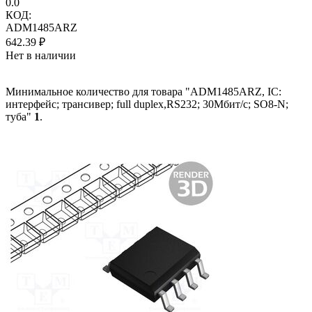
0.0
КОД:
ADM1485ARZ
642.39
₽
Нет в наличии
Минимальное количество для товара "ADM1485ARZ, IC:
интерфейс; трансивер; full duplex,RS232; 30Мбит/с; SO8-N;
туба"
1
.