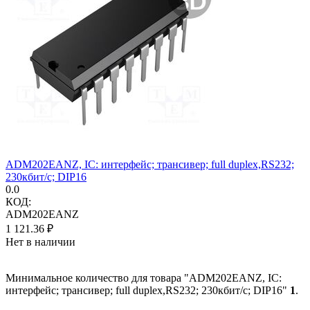
ADM202EANZ, IC: интерфейс; трансивер; full duplex,RS232;
230кбит/с; DIP16
0.0
КОД:
ADM202EANZ
1 121.36
₽
Нет в наличии
Минимальное количество для товара "ADM202EANZ, IC:
интерфейс; трансивер; full duplex,RS232; 230кбит/с; DIP16"
1
.