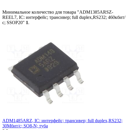
Минимальное количество для товара "ADM1385ARSZ-
REEL7, IC: интерфейс; трансивер; full duplex,RS232; 460кбит/
с; SSOP20"
1
.
ADM1485ARZ, IC: интерфейс; трансивер; full duplex,RS232;
30Мбит/с; SO8-N; туба