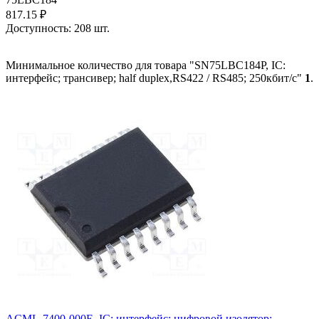
817.15
₽
Доступность:
208 шт.
Минимальное количество для товара "SN75LBC184P, IC:
интерфейс; трансивер; half duplex,RS422 / RS485; 250кбит/с"
1
.
ACML-7400-000E, IC: интерфейс; цифровой изолятор;