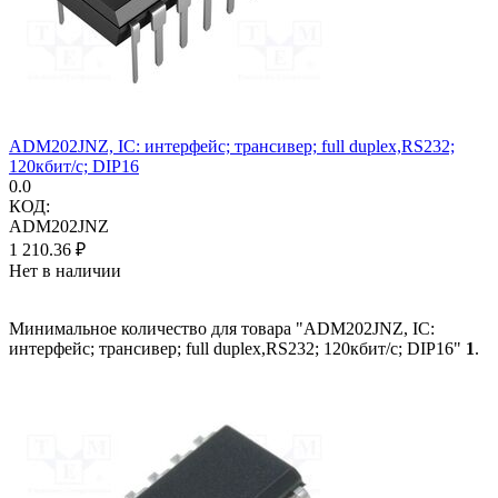
ADM202JNZ, IC: интерфейс; трансивер; full duplex,RS232;
120кбит/с; DIP16
0.0
КОД:
ADM202JNZ
1 210.36
₽
Нет в наличии
Минимальное количество для товара "ADM202JNZ, IC:
интерфейс; трансивер; full duplex,RS232; 120кбит/с; DIP16"
1
.