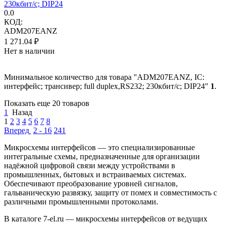
230кбит/с; DIP24
0.0
КОД:
ADM207EANZ
1 271.04
₽
Нет в наличии
Минимальное количество для товара "ADM207EANZ, IC:
интерфейс; трансивер; full duplex,RS232; 230кбит/с; DIP24"
1
.
Показать еще 20 товаров
1
Назад
1
2
3
4
5
6
7
8
Вперед
2 - 16
241
Микросхемы интерфейсов — это специализированные
интегральные схемы, предназначенные для организации
надёжной цифровой связи между устройствами в
промышленных, бытовых и встраиваемых системах.
Обеспечивают преобразование уровней сигналов,
гальваническую развязку, защиту от помех и совместимость с
различными промышленными протоколами.
В каталоге 7-el.ru — микросхемы интерфейсов от ведущих