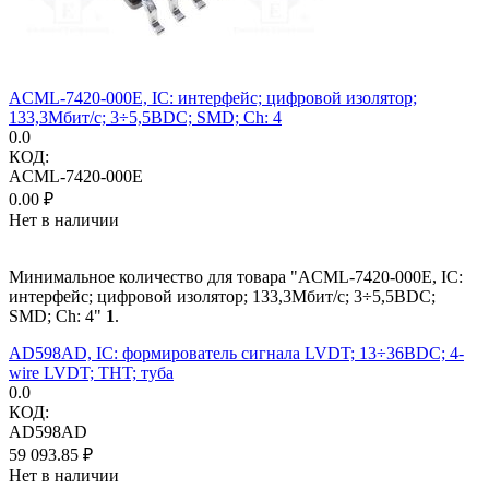
ACML-7420-000E, IC: интерфейс; цифровой изолятор;
133,3Мбит/с; 3÷5,5ВDC; SMD; Ch: 4
0.0
КОД:
ACML-7420-000E
0.00
₽
Нет в наличии
Минимальное количество для товара "ACML-7420-000E, IC:
интерфейс; цифровой изолятор; 133,3Мбит/с; 3÷5,5ВDC;
SMD; Ch: 4"
1
.
AD598AD, IC: формирователь сигнала LVDT; 13÷36ВDC; 4-
wire LVDT; THT; туба
0.0
КОД:
AD598AD
59 093.85
₽
Нет в наличии