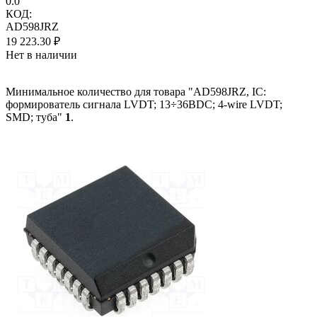
0.0
КОД:
AD598JRZ
19 223.30
₽
Нет в наличии
Минимальное количество для товара "AD598JRZ, IC:
формирователь сигнала LVDT; 13÷36ВDC; 4-wire LVDT;
SMD; туба"
1
.