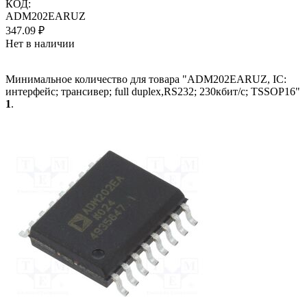
КОД:
ADM202EARUZ
347.09
₽
Нет в наличии
Минимальное количество для товара "ADM202EARUZ, IC:
интерфейс; трансивер; full duplex,RS232; 230кбит/с; TSSOP16"
1
.