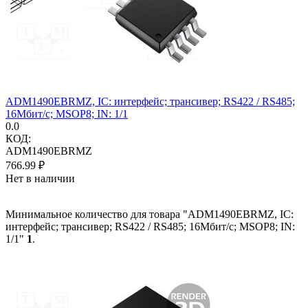
ADM1490EBRMZ, IC: интерфейс; трансивер; RS422 / RS485;
16Мбит/с; MSOP8; IN: 1/1
0.0
КОД:
ADM1490EBRMZ
766.99
₽
Нет в наличии
Минимальное количество для товара "ADM1490EBRMZ, IC:
интерфейс; трансивер; RS422 / RS485; 16Мбит/с; MSOP8; IN:
1/1"
1
.