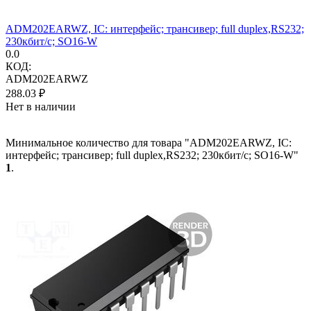
ADM202EARWZ, IC: интерфейс; трансивер; full duplex,RS232;
230кбит/с; SO16-W
0.0
КОД:
ADM202EARWZ
288.03
₽
Нет в наличии
Минимальное количество для товара "ADM202EARWZ, IC:
интерфейс; трансивер; full duplex,RS232; 230кбит/с; SO16-W"
1
.