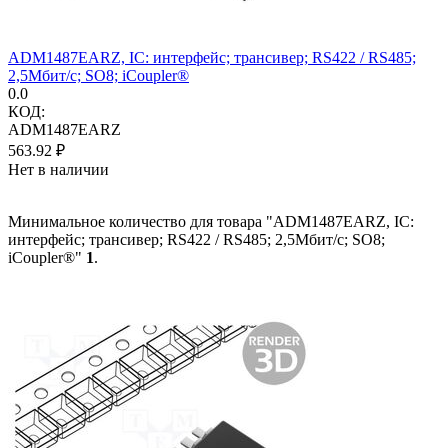
ADM1487EARZ, IC: интерфейс; трансивер; RS422 / RS485;
2,5Мбит/с; SO8; iCoupler®
0.0
КОД:
ADM1487EARZ
563.92
₽
Нет в наличии
Минимальное количество для товара "ADM1487EARZ, IC:
интерфейс; трансивер; RS422 / RS485; 2,5Мбит/с; SO8;
iCoupler®"
1
.