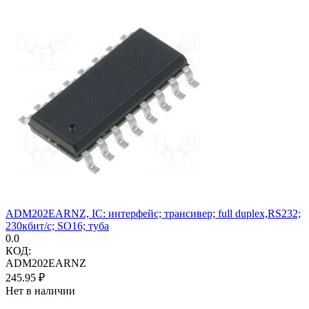
ADM202EARNZ, IC: интерфейс; трансивер; full duplex,RS232;
230кбит/с; SO16; туба
0.0
КОД:
ADM202EARNZ
245.95
₽
Нет в наличии