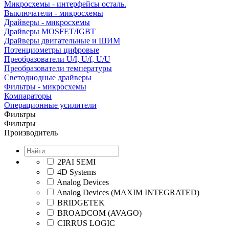
Микросхемы - интерфейсы осталь.
Выключатели - микросхемы
Драйверы - микросхемы
Драйверы MOSFET/IGBT
Драйверы двигательные и ШИМ
Потенциометры цифровые
Преобразователи U/I, U/f, U/U
Преобразователи температуры
Светодиодные драйверы
Фильтры - микросхемы
Компараторы
Операционные усилители
Фильтры
Фильтры
Производитель
2PAI SEMI
4D Systems
Analog Devices
Analog Devices (MAXIM INTEGRATED)
BRIDGETEK
BROADCOM (AVAGO)
CIRRUS LOGIC