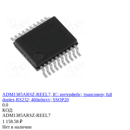
ADM1385ARSZ-REEL7, IC: интерфейс; трансивер; full
duplex,RS232; 460кбит/с; SSOP20
0.0
КОД:
ADM1385ARSZ-REEL7
1 158.58
₽
Нет в наличии