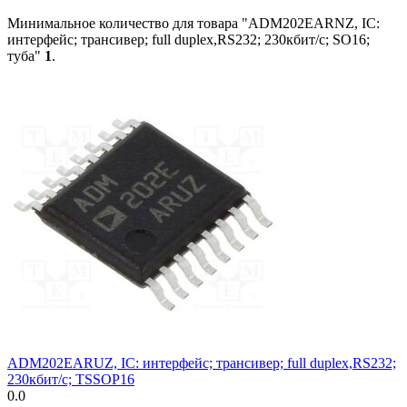
Минимальное количество для товара "ADM202EARNZ, IC:
интерфейс; трансивер; full duplex,RS232; 230кбит/с; SO16;
туба"
1
.
ADM202EARUZ, IC: интерфейс; трансивер; full duplex,RS232;
230кбит/с; TSSOP16
0.0