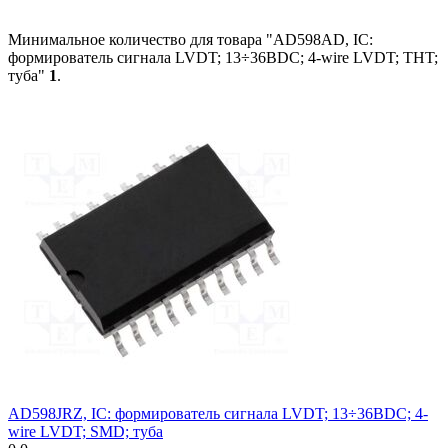
Минимальное количество для товара "AD598AD, IC:
формирователь сигнала LVDT; 13÷36ВDC; 4-wire LVDT; THT;
туба"
1
.
AD598JRZ, IC: формирователь сигнала LVDT; 13÷36ВDC; 4-
wire LVDT; SMD; туба