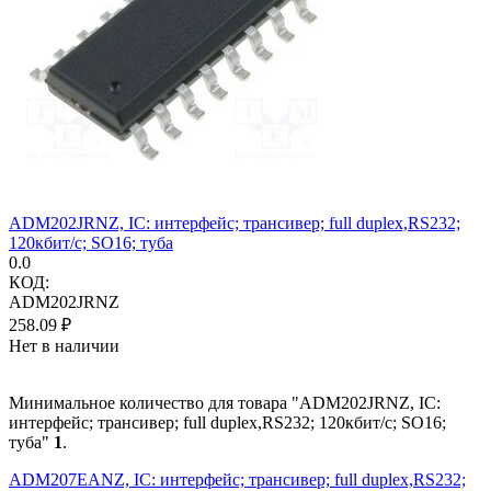
ADM202JRNZ, IC: интерфейс; трансивер; full duplex,RS232;
120кбит/с; SO16; туба
0.0
КОД:
ADM202JRNZ
258.09
₽
Нет в наличии
Минимальное количество для товара "ADM202JRNZ, IC:
интерфейс; трансивер; full duplex,RS232; 120кбит/с; SO16;
туба"
1
.
ADM207EANZ, IC: интерфейс; трансивер; full duplex,RS232;