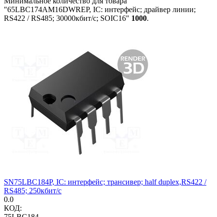
Минимальное количество для товара
"65LBC174AM16DWREP, IC: интерфейс; драйвер линии;
RS422 / RS485; 30000кбит/с; SOIC16"
1000
.
SN75LBC184P, IC: интерфейс; трансивер; half duplex,RS422 /
RS485; 250кбит/с
0.0
КОД:
75LBC184