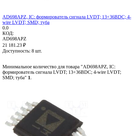
AD698APZ, IC: формирователь сигнала LVDT; 13÷36ВDC; 4-
wire LVDT; SMD; туба
0.0
КОД:
AD698APZ
21 181.23
₽
Доступность:
8 шт.
Минимальное количество для товара "AD698APZ, IC:
формирователь сигнала LVDT; 13÷36ВDC; 4-wire LVDT;
SMD; туба"
1
.