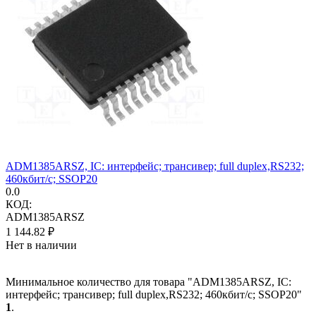
ADM1385ARSZ, IC: интерфейс; трансивер; full duplex,RS232;
460кбит/с; SSOP20
0.0
КОД:
ADM1385ARSZ
1 144.82
₽
Нет в наличии
Минимальное количество для товара "ADM1385ARSZ, IC:
интерфейс; трансивер; full duplex,RS232; 460кбит/с; SSOP20"
1
.