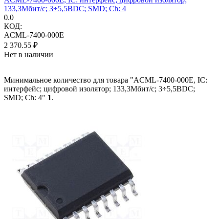
133,3Мбит/с; 3÷5,5ВDC; SMD; Ch: 4
0.0
КОД:
ACML-7400-000E
2 370.55
₽
Нет в наличии
Минимальное количество для товара "ACML-7400-000E, IC:
интерфейс; цифровой изолятор; 133,3Мбит/с; 3÷5,5ВDC;
SMD; Ch: 4"
1
.