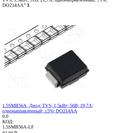
DO214AA"
1
.
1.5SMB56A, Диод: TVS; 1,5кВт; 56В; 19,7А;
однонаправленный; ±5%; DO214AA
0.0
КОД:
1.5SMB56A-LF