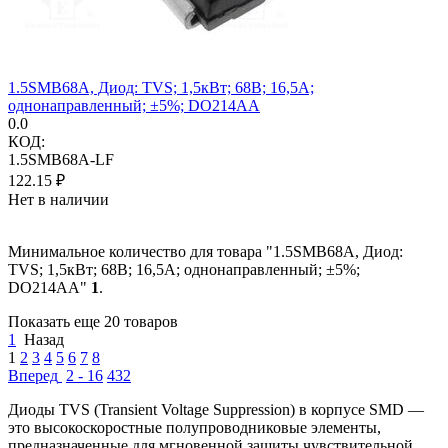
1.5SMB68A, Диод: TVS; 1,5кВт; 68В; 16,5А;
однонаправленный; ±5%; DO214AA
0.0
КОД:
1.5SMB68A-LF
122.15
₽
Нет в наличии
Минимальное количество для товара "1.5SMB68A, Диод:
TVS; 1,5кВт; 68В; 16,5А; однонаправленный; ±5%;
DO214AA"
1
.
Показать еще 20 товаров
1
Назад
1
2
3
4
5
6
7
8
Вперед
2 - 16
432
Диоды TVS (Transient Voltage Suppression) в корпусе SMD —
это высокоскоростные полупроводниковые элементы,
предназначенные для мгновенной защиты чувствительной