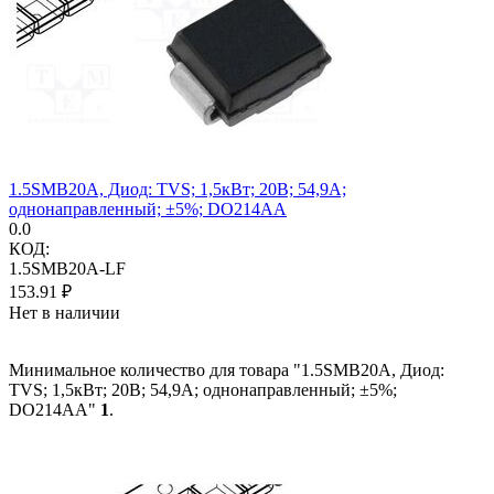
1.5SMB20A, Диод: TVS; 1,5кВт; 20В; 54,9А;
однонаправленный; ±5%; DO214AA
0.0
КОД:
1.5SMB20A-LF
153.91
₽
Нет в наличии
Минимальное количество для товара "1.5SMB20A, Диод:
TVS; 1,5кВт; 20В; 54,9А; однонаправленный; ±5%;
DO214AA"
1
.