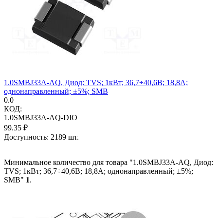
1.0SMBJ33A-AQ, Диод: TVS; 1кВт; 36,7÷40,6В; 18,8А;
однонаправленный; ±5%; SMB
0.0
КОД:
1.0SMBJ33A-AQ-DIO
99.35
₽
Доступность:
2189 шт.
Минимальное количество для товара "1.0SMBJ33A-AQ, Диод:
TVS; 1кВт; 36,7÷40,6В; 18,8А; однонаправленный; ±5%;
SMB"
1
.