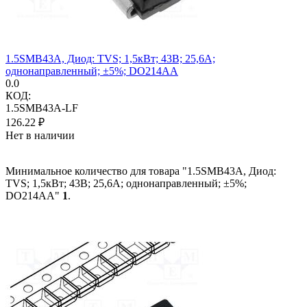
1.5SMB43A, Диод: TVS; 1,5кВт; 43В; 25,6А;
однонаправленный; ±5%; DO214AA
0.0
КОД:
1.5SMB43A-LF
126.22
₽
Нет в наличии
Минимальное количество для товара "1.5SMB43A, Диод:
TVS; 1,5кВт; 43В; 25,6А; однонаправленный; ±5%;
DO214AA"
1
.