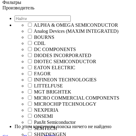
Фильтры
Производитель
ALPHA & OMEGA SEMICONDUCTOR
Analog Devices (MAXIM INTEGRATED)
BOURNS
CDIL
DC COMPONENTS
DIODES INCORPORATED
DIOTEC SEMICONDUCTOR
EATON ELECTRIC
FAGOR
INFINEON TECHNOLOGIES
LITTELFUSE
MGT BRIGHTEK
MICRO COMMERCIAL COMPONENTS
MICROCHIP TECHNOLOGY
NEXPERIA
ONSEMI
PanJit Semiconductor
По этим критериям поиска ничего не найдено
SEMTECH
SHINDENGEN