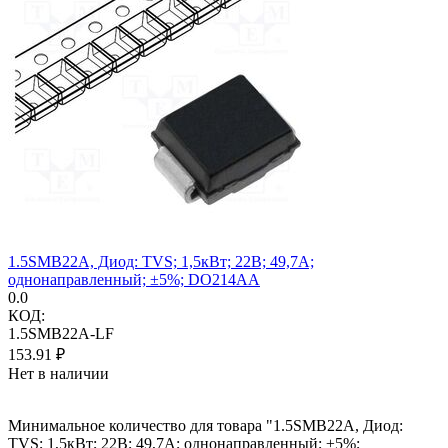
1.5SMB22A, Диод: TVS; 1,5кВт; 22В; 49,7А;
однонаправленный; ±5%; DO214AA
0.0
КОД:
1.5SMB22A-LF
153.91
₽
Нет в наличии
Минимальное количество для товара "1.5SMB22A, Диод:
TVS; 1,5кВт; 22В; 49,7А; однонаправленный; ±5%;