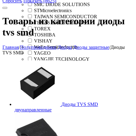
Сбросить
Показать (8625)
SMC DIODE SOLUTIONS
STMicroelectronics
TAIWAN SEMICONDUCTOR
Товары из категории диоды
TEXAS INSTRUMENTS
TOREX
tvs smd
TOSHIBA
VISHAY
WeEn Semiconductors
Главная
/
Полупроводники
/
Диоды
/
Диоды защитные
/
Диоды
TVS SMD
YAGEO
YANGJIE TECHNOLOGY
Диоды TVS SMD
двунаправленные