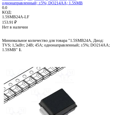
однонаправленный; ±5%; DO214AA; 1.5SMB
0.0
КОД:
1.5SMB24A-LF
153.91
₽
Нет в наличии
Минимальное количество для товара "1.5SMB24A, Диод:
TVS; 1,5кВт; 24В; 45А; однонаправленный; ±5%; DO214AA;
1.5SMB"
1
.