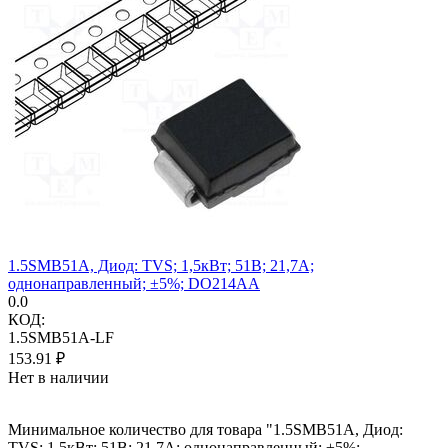
1.5SMB51A, Диод: TVS; 1,5кВт; 51В; 21,7А;
однонаправленный; ±5%; DO214AA
0.0
КОД:
1.5SMB51A-LF
153.91
₽
Нет в наличии
Минимальное количество для товара "1.5SMB51A, Диод:
TVS; 1,5кВт; 51В; 21,7А; однонаправленный; ±5%;