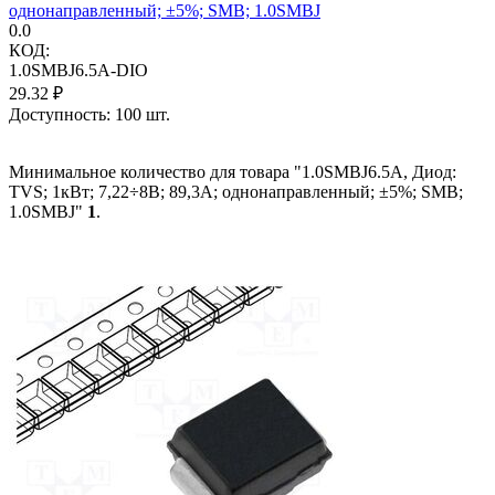
однонаправленный; ±5%; SMB; 1.0SMBJ
0.0
КОД:
1.0SMBJ6.5A-DIO
29.32
₽
Доступность:
100 шт.
Минимальное количество для товара "1.0SMBJ6.5A, Диод:
TVS; 1кВт; 7,22÷8В; 89,3А; однонаправленный; ±5%; SMB;
1.0SMBJ"
1
.