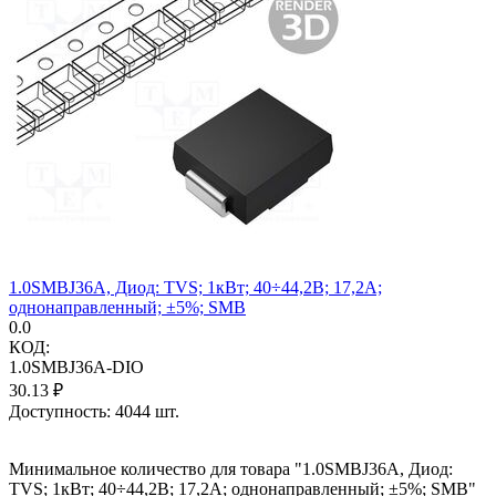
1.0SMBJ36A, Диод: TVS; 1кВт; 40÷44,2В; 17,2А;
однонаправленный; ±5%; SMB
0.0
КОД:
1.0SMBJ36A-DIO
30.13
₽
Доступность:
4044 шт.
Минимальное количество для товара "1.0SMBJ36A, Диод:
TVS; 1кВт; 40÷44,2В; 17,2А; однонаправленный; ±5%; SMB"