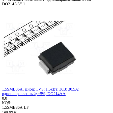
DO214AA"
1
.
1.5SMB36A, Диод: TVS; 1,5кВт; 36В; 30,5А;
однонаправленный; ±5%; DO214AA
0.0
КОД:
1.5SMB36A-LF
168.57
₽