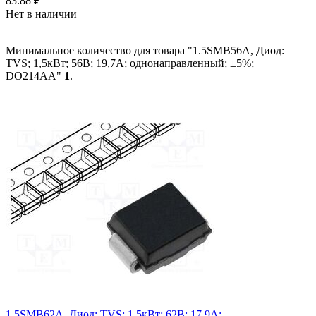
83.88
₽
Нет в наличии
Минимальное количество для товара "1.5SMB56A, Диод:
TVS; 1,5кВт; 56В; 19,7А; однонаправленный; ±5%;
DO214AA"
1
.
1.5SMB62A, Диод: TVS; 1,5кВт; 62В; 17,9А;