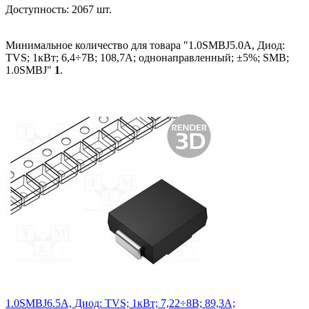
Доступность:
2067 шт.
Минимальное количество для товара "1.0SMBJ5.0A, Диод:
TVS; 1кВт; 6,4÷7В; 108,7А; однонаправленный; ±5%; SMB;
1.0SMBJ"
1
.
1.0SMBJ6.5A, Диод: TVS; 1кВт; 7,22÷8В; 89,3А;