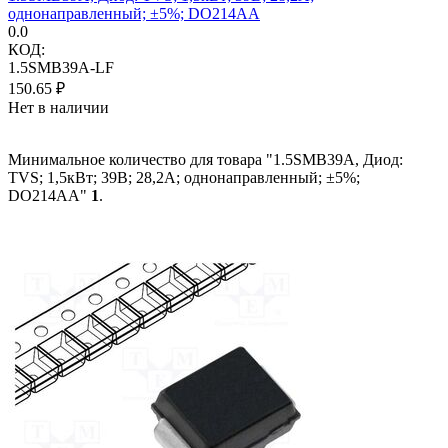
однонаправленный; ±5%; DO214AA
0.0
КОД:
1.5SMB39A-LF
150.65
₽
Нет в наличии
Минимальное количество для товара "1.5SMB39A, Диод:
TVS; 1,5кВт; 39В; 28,2А; однонаправленный; ±5%;
DO214AA"
1
.