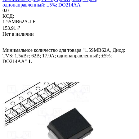
однонаправленный; ±5%; DO214AA
0.0
КОД:
1.5SMB62A-LF
153.91
₽
Нет в наличии
Минимальное количество для товара "1.5SMB62A, Диод:
TVS; 1,5кВт; 62В; 17,9А; однонаправленный; ±5%;
DO214AA"
1
.