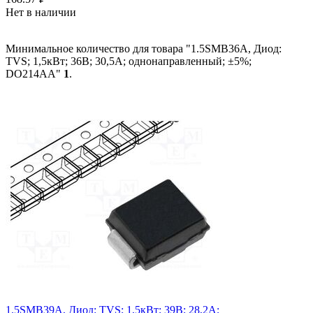
Нет в наличии
Минимальное количество для товара "1.5SMB36A, Диод:
TVS; 1,5кВт; 36В; 30,5А; однонаправленный; ±5%;
DO214AA"
1
.
1.5SMB39A, Диод: TVS; 1,5кВт; 39В; 28,2А;