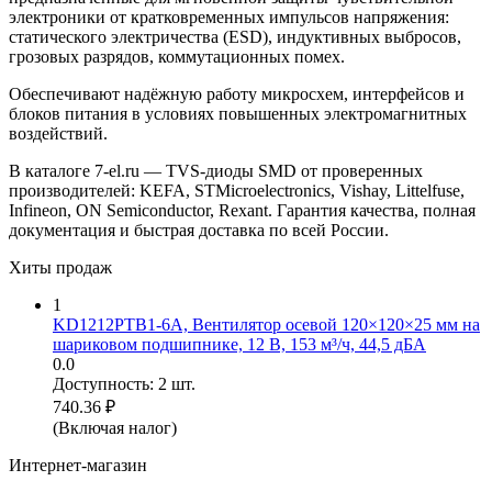
электроники от кратковременных импульсов напряжения:
статического электричества (ESD), индуктивных выбросов,
грозовых разрядов, коммутационных помех.
Обеспечивают надёжную работу микросхем, интерфейсов и
блоков питания в условиях повышенных электромагнитных
воздействий.
В каталоге 7-el.ru — TVS-диоды SMD от проверенных
производителей: KEFA, STMicroelectronics, Vishay, Littelfuse,
Infineon, ON Semiconductor, Rexant. Гарантия качества, полная
документация и быстрая доставка по всей России.
Хиты продаж
1
KD1212PTB1-6A, Вентилятор осевой 120×120×25 мм на
шариковом подшипнике, 12 В, 153 м³/ч, 44,5 дБА
0.0
Доступность:
2 шт.
740.36
₽
(Включая налог)
Интернет-магазин