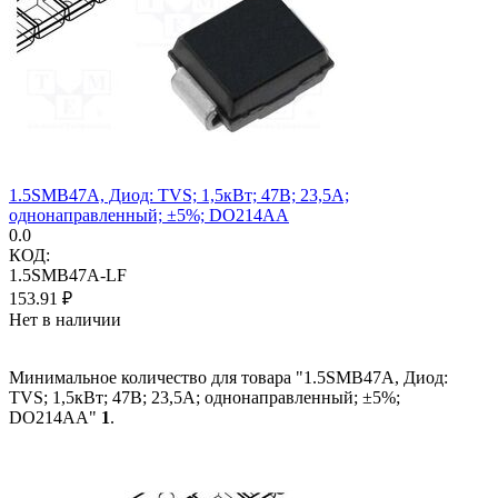
1.5SMB47A, Диод: TVS; 1,5кВт; 47В; 23,5А;
однонаправленный; ±5%; DO214AA
0.0
КОД:
1.5SMB47A-LF
153.91
₽
Нет в наличии
Минимальное количество для товара "1.5SMB47A, Диод:
TVS; 1,5кВт; 47В; 23,5А; однонаправленный; ±5%;
DO214AA"
1
.