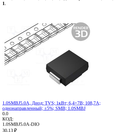
1
.
1.0SMBJ5.0A, Диод: TVS; 1кВт; 6,4÷7В; 108,7А;
однонаправленный; ±5%; SMB; 1.0SMBJ
0.0
КОД:
1.0SMBJ5.0A-DIO
30.13
₽