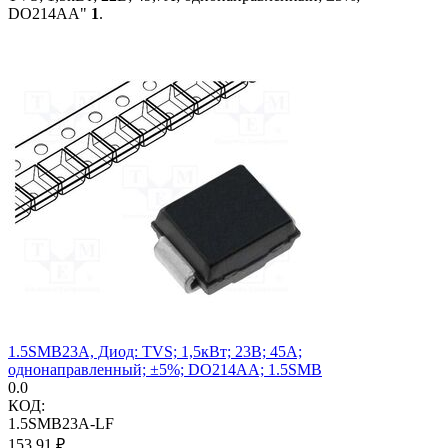
DO214AA"
1
.
1.5SMB23A, Диод: TVS; 1,5кВт; 23В; 45А;
однонаправленный; ±5%; DO214AA; 1.5SMB
0.0
КОД:
1.5SMB23A-LF
153.91
₽