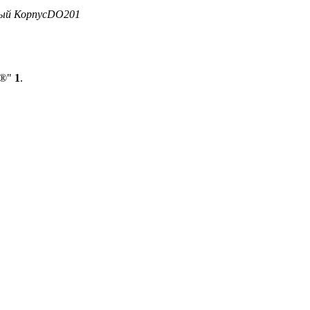
ый
Корпус
DO201
b®"
1
.