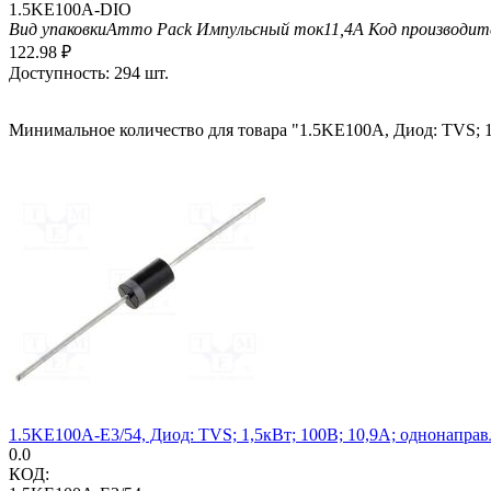
1.5KE100A-DIO
Вид упаковки
Ammo Pack
Импульсный ток
11,4А
Код производит
122.98
₽
Доступность:
294 шт.
Минимальное количество для товара "1.5KE100A, Диод: TVS; 1
1.5KE100A-E3/54, Диод: TVS; 1,5кВт; 100В; 10,9А; однонапра
0.0
КОД: