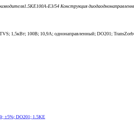
оизводителя
1.5KE100A-E3/54
Конструкция диода
однонаправленн
TVS; 1,5кВт; 100В; 10,9А; однонаправленный; DO201; TransZor
й; ±5%; DO201; 1.5KE