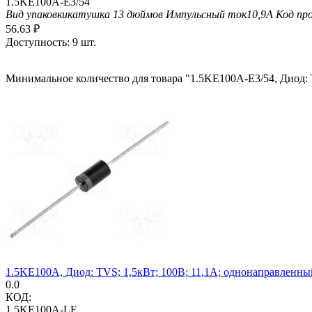
1.5KE100A-E3/54
Вид упаковки
катушка 13 дюймов
Импульсный ток
10,9А
Код пр
56.63
₽
Доступность:
9 шт.
Минимальное количество для товара "1.5KE100A-E3/54, Диод: 
1.5KE100A, Диод: TVS; 1,5кВт; 100В; 11,1А; однонаправленны
0.0
КОД:
1.5KE100A-LF