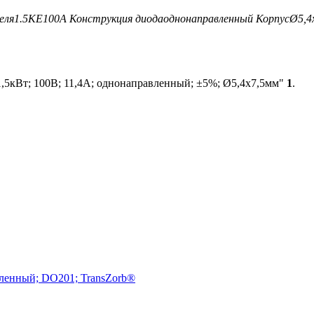
еля
1.5KE100A
Конструкция диода
однонаправленный
Корпус
Ø5,4
,5кВт; 100В; 11,4А; однонаправленный; ±5%; Ø5,4x7,5мм"
1
.
вленный; DO201; TransZorb®