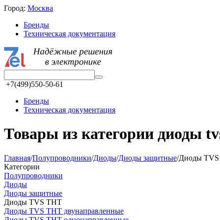
Город:
Москва
Бренды
Техническая документация
+7(499)550-50-61
Бренды
Техническая документация
Товары из категории диоды tvs
Главная
/
Полупроводники
/
Диоды
/
Диоды защитные
/
Диоды TVS
Категории
Полупроводники
Диоды
Диоды защитные
Диоды TVS THT
Диоды TVS THT двунаправленные
Диоды TVS THT однонаправленные