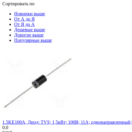
Сортировать по
Новинки выше
От А до Я
От Я до А
Дешевые выше
Дорогие выше
Популярные выше
1.5KE100A, Диод: TVS; 1,5кВт; 100В; 11А; однонаправленный
0.0