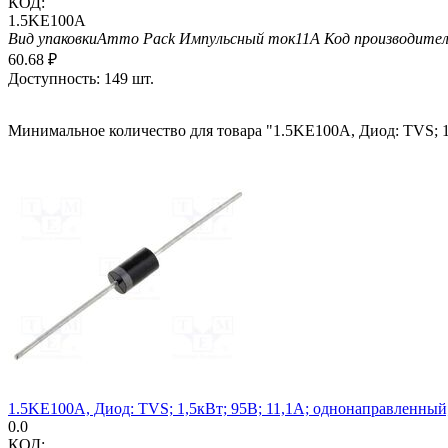
КОД:
1.5KE100A
Вид упаковки
Ammo Pack
Импульсный ток
11А
Код производите
60.68
₽
Доступность:
149 шт.
Минимальное количество для товара "1.5KE100A, Диод: TVS; 
1.5KE100A, Диод: TVS; 1,5кВт; 95В; 11,1А; однонаправленн
0.0
КОД: