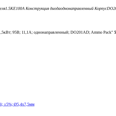
еля
1.5KE100A
Конструкция диода
однонаправленный
Корпус
DO2
 1,5кВт; 95В; 11,1А; однонаправленный; DO201AD; Ammo Pack"
й; ±5%; Ø5,4x7,5мм