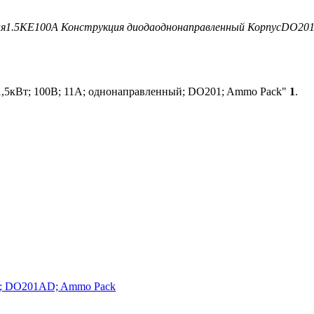
ля
1.5KE100A
Конструкция диода
однонаправленный
Корпус
DO20
1,5кВт; 100В; 11А; однонаправленный; DO201; Ammo Pack"
1
.
ый; DO201AD; Ammo Pack