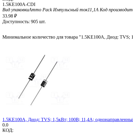
1.5KE100A-CDI
Вид упаковки
Ammo Pack
Импульсный ток
11,1А
Код производит
33.98
₽
Доступность:
905 шт.
Минимальное количество для товара "1.5KE100A, Диод: TVS;
1.5KE100A, Диод: TVS; 1,5кВт; 100В; 11,4А; однонаправленны
0.0
КОД: